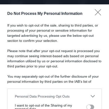
SECONDI
PINTEREST
ADV
CONTORNI
WHATSAPP
ENGLISH VERSION
Do Not Process My Personal Information
PANE E PIZZE
TORTE SALATE
If you wish to opt-out of the sale, sharing to third parties, or
processing of your personal or sensitive information for
PIATTI UNICI
targeted advertising by us, please use the below opt-out
CONDIMENTI
section to confirm your selection.
CONSERVE
Please note that after your opt-out request is processed you
BEVANDE
may continue seeing interest-based ads based on personal
LE BASI
information utilized by us or personal information disclosed to
third parties prior to your opt-out.
You may separately opt-out of the further disclosure of your
Copyright 2011-2026 - Tavolartegusto S.R.L. semplificata © P.I. 15576601007 Ricette e
personal information by third parties on the IAB’s list of
Fotografie sono di proprietà di Simona Mirto (Tutti i diritti sono riservati)
downstream participants.
Cookie Policy
|
Privacy Policy
|
Preferenze Privacy
Personal Data Processing Opt Outs
This information may also be disclosed by us to third parties
on the IAB’s List of Downstream Participants that may further
I want to opt-out of the Sharing of my
disclose it to other third parties.
personal data.