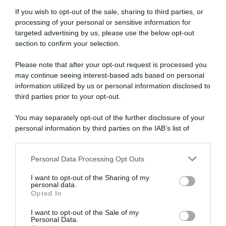
If you wish to opt-out of the sale, sharing to third parties, or
TORTE SALATE
processing of your personal or sensitive information for
PIATTI UNICI
targeted advertising by us, please use the below opt-out
CONDIMENTI
section to confirm your selection.
CONSERVE
Please note that after your opt-out request is processed you
BEVANDE
may continue seeing interest-based ads based on personal
LE BASI
information utilized by us or personal information disclosed to
third parties prior to your opt-out.
You may separately opt-out of the further disclosure of your
personal information by third parties on the IAB’s list of
Copyright 2011-2026 - Tavolartegusto S.R.L. semplificata © P.I. 15576601007 Ricette e
Fotografie sono di proprietà di Simona Mirto (Tutti i diritti sono riservati)
downstream participants.
Cookie Policy
|
Privacy Policy
|
Preferenze Privacy
Personal Data Processing Opt Outs
This information may also be disclosed by us to third parties
on the IAB’s List of Downstream Participants that may further
I want to opt-out of the Sharing of my
disclose it to other third parties.
personal data.
Opted In
I want to opt-out of the Sale of my
Personal Data.