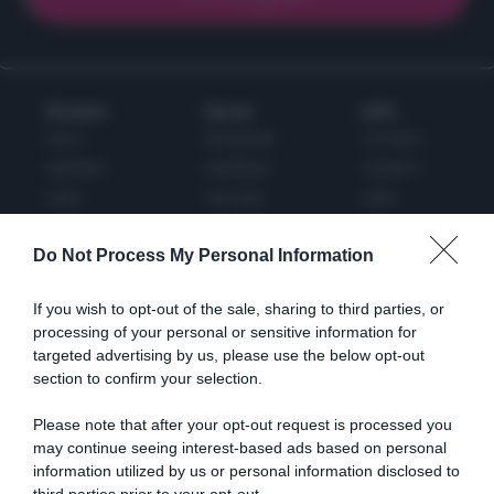
Ricette
Social
Info
DOLCI
INSTAGRAM
CHI SONO
ANTIPASTI
FACEBOOK
CONTATTI
PRIMI
YOUTUBE
LIBRO
SECONDI
PINTEREST
ADV
Do Not Process My Personal Information
CONTORNI
WHATSAPP
ENGLISH VERSION
PANE E PIZZE
If you wish to opt-out of the sale, sharing to third parties, or
TORTE SALATE
processing of your personal or sensitive information for
PIATTI UNICI
targeted advertising by us, please use the below opt-out
section to confirm your selection.
CONDIMENTI
CONSERVE
Please note that after your opt-out request is processed you
BEVANDE
may continue seeing interest-based ads based on personal
LE BASI
information utilized by us or personal information disclosed to