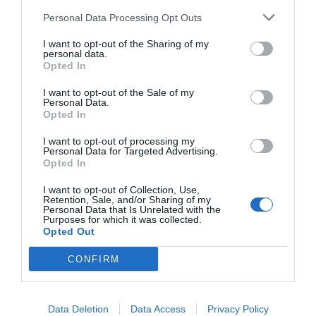
Personal Data Processing Opt Outs
This information may also be disclosed by us to third parties
on the IAB’s List of Downstream Participants that may further
I want to opt-out of the Sharing of my
disclose it to other third parties.
personal data.
Opted In
I want to opt-out of the Sale of my
Personal Data.
Opted In
I want to opt-out of processing my
Personal Data for Targeted Advertising.
Opted In
I want to opt-out of Collection, Use,
Retention, Sale, and/or Sharing of my
Personal Data that Is Unrelated with the
Purposes for which it was collected.
Opted Out
CONFIRM
Data Deletion
Data Access
Privacy Policy