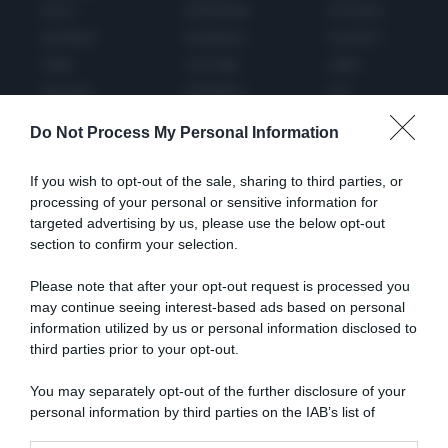
DOLCI
INSTAGRAM
CHI SONO
ANTIPASTI
FACEBOOK
CONTATTI
PRIMI
YOUTUBE
LIBRO
SECONDI
PINTEREST
ADV
CONTORNI
WHATSAPP
ENGLISH VERSION
Do Not Process My Personal Information
PANE E PIZZE
TORTE SALATE
If you wish to opt-out of the sale, sharing to third parties, or
PIATTI UNICI
processing of your personal or sensitive information for
targeted advertising by us, please use the below opt-out
CONDIMENTI
section to confirm your selection.
CONSERVE
BEVANDE
Please note that after your opt-out request is processed you
may continue seeing interest-based ads based on personal
LE BASI
information utilized by us or personal information disclosed to
third parties prior to your opt-out.
You may separately opt-out of the further disclosure of your
Copyright 2011-2026 - Tavolartegusto S.R.L. semplificata © P.I. 15576601007 Ricette e
personal information by third parties on the IAB’s list of
Fotografie sono di proprietà di Simona Mirto (Tutti i diritti sono riservati)
Cookie Policy
|
Privacy Policy
|
Preferenze Privacy
downstream participants.