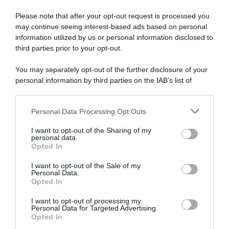
CONSERVE
Please note that after your opt-out request is processed you
BEVANDE
may continue seeing interest-based ads based on personal
LE BASI
information utilized by us or personal information disclosed to
third parties prior to your opt-out.
You may separately opt-out of the further disclosure of your
personal information by third parties on the IAB’s list of
Copyright 2011-2026 - Tavolartegusto S.R.L. semplificata © P.I. 15576601007 Ricette e
Fotografie sono di proprietà di Simona Mirto (Tutti i diritti sono riservati)
downstream participants.
Cookie Policy
|
Privacy Policy
|
Preferenze Privacy
Personal Data Processing Opt Outs
This information may also be disclosed by us to third parties
on the IAB’s List of Downstream Participants that may further
I want to opt-out of the Sharing of my
disclose it to other third parties.
personal data.
Opted In
I want to opt-out of the Sale of my
Personal Data.
Opted In
I want to opt-out of processing my
Personal Data for Targeted Advertising.
Opted In