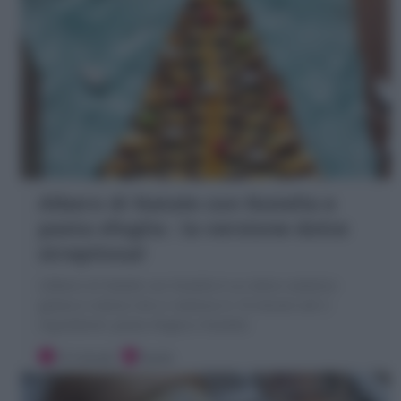
Albero di Natale con Nutella e
pasta sfoglia : la versione dolce
strepitosa!
L'Albero di Natale con Nutella è un dolce natalizio
goloso e veloce che si realizza in 10 minuti soli 2
ingredienti: pasta sfoglia e Nutella
10 minuti
Facile