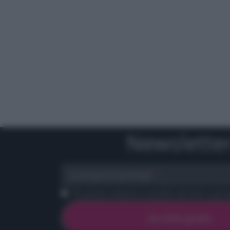
Newslette
scrivi qui la tua Email
Ho preso visione e accetto termini e priva