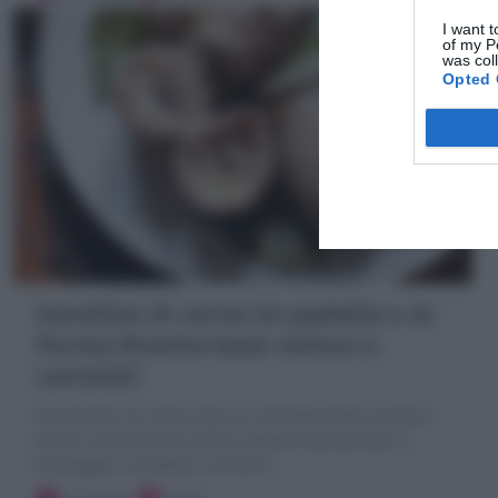
I want t
of my P
was col
Opted 
Involtini di carne (in padella o al
forno) Ricetta base veloce e
varianti!
Gli Involtini di carne sono un secondo piatto classico
veloce con fettine di vitello ripiene di prosciutto e
formaggio in padella o al forno