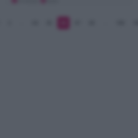
15 minuti
Facile
2
…
64
65
66
67
68
…
168
1