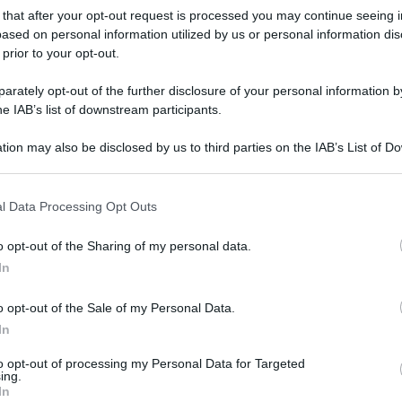
 that after your opt-out request is processed you may continue seeing i
ased on personal information utilized by us or personal information dis
 prior to your opt-out.
rately opt-out of the further disclosure of your personal information by
he IAB’s list of downstream participants.
tion may also be disclosed by us to third parties on the IAB’s List of 
 that may further disclose it to other third parties.
l Data Processing Opt Outs
Vanillekipferl : Ricetta originale
o opt-out of the Sharing of my personal data.
dei Biscotti cornetti alla vaniglia
In
I Vanillekipferl sono Biscotti alla vaniglia e mandorle a
o opt-out of the Sale of my Personal Data.
forma di cornetto, tipici della tradizione natalizia
In
austriasca. Scopri la Ricetta!
to opt-out of processing my Personal Data for Targeted
ing.
In
20 minuti
Facile