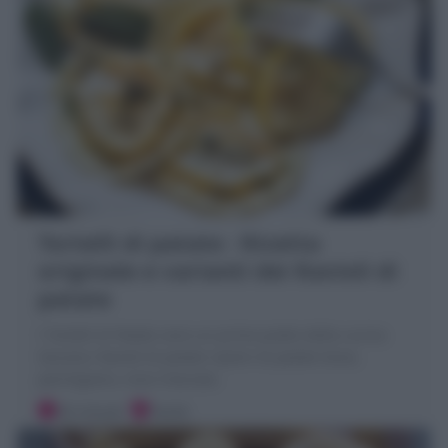
Tortelli di patate : Ricetta
originale e varianti dei Ravioli di
patate
I Tortelli di Patate sono un primo piatto della cucina
toscana: Ravioli di patate ripieni di patate lesse,
parmigiano, noce moscata.
30 minuti
Facile