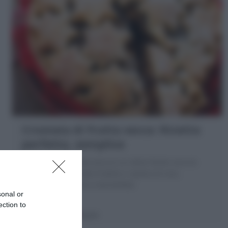
Crostata di frutta secca: Ricetta
perfetta, semplice
La Crostata di frutta secca è un dolce facile: ecco la
mia Ricetta con frolla friabile e ripieno di noci,
nocciole, mandorle e marmellata
sonal or
ection to
30 minuti
Facile