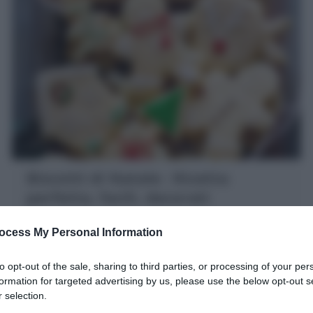
Biscotti di Natale : Ricetta
perfetta, facili, decorati
I Biscotti di Natale sono i dolcetti di pasta frolla e
ocess My Personal Information
formine natalizie. Ecco la mia Ricetta per farli perfetti,
golosi, semplici o decorati
to opt-out of the sale, sharing to third parties, or processing of your per
formation for targeted advertising by us, please use the below opt-out s
1 ora
Facile
 selection.