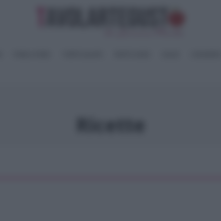
I
PANE e PIZZE
TORTE SALATE
PIATTI UNICI
SALSE
CONSERV
Ricette