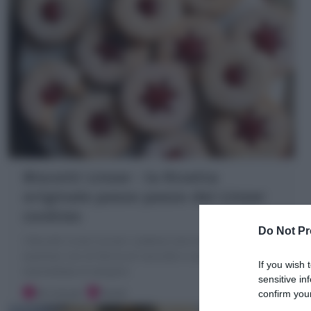
Biscotti Linzer : la Ricetta
originale passo passo dei Linzer
cookies
Do Not Pr
I Biscotti Linzer (Linzer cookies) sono dei golosi dolcetti
austriaci con di farina di nocciole e cannella, farciti con
If you wish 
marmellata di lamponi
sensitive in
30 minuti
Facile
confirm your