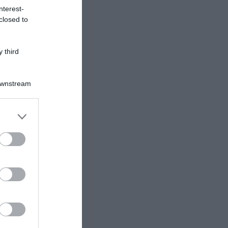
nterest-
closed to
 third
Downstream