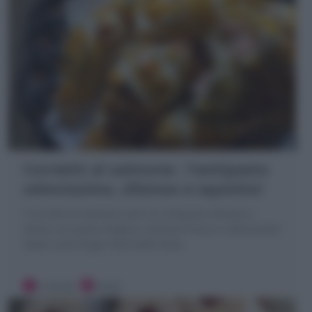
Cornetti al salmone : l’antipasto
velocissimo, sfizioso e squisito!
I Cornetti al salmone sono un antipasto sfizioso e
veloce con pasta sfoglia e salmone fresco o affumicato!
ideali come finger food delle feste
5 minuti
Facile