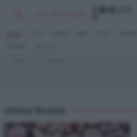
Chi
|
|
|
|
Libro
Adv
Newsletter
sono
RICETTE
DOLCI
ANTIPASTI
PRIMI
SECONDI
CONTORN
STAGIONI
RACCOLTE
Home
>
Ricette
>
Pagina 66
Ultime Ricette