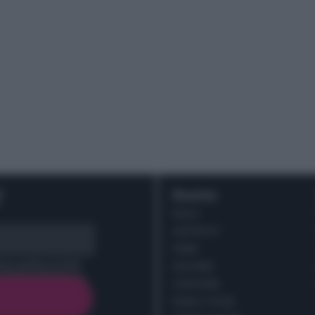
r
Ricette
DOLCI
ANTIPASTI
PRIMI
cy policy (
Link
)
SECONDI
CONTORNI
PANE E PIZZE