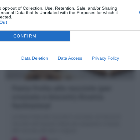
o opt-out of Collection, Use, Retention, Sale, and/or Sharing
ersonal Data that Is Unrelated with the Purposes for which it
lected.
Out
CONFIRM
Data Deletion
Data Access
Privacy Policy
Pasta frolla alle nocciole (per
crostate e biscotti) Ricetta
facilissima!
La Pasta frolla alle nocciole è una base con farina di
nocciole nell'impasto ideale per preparare Crostata
alle nocciola, Biscotti e mignon