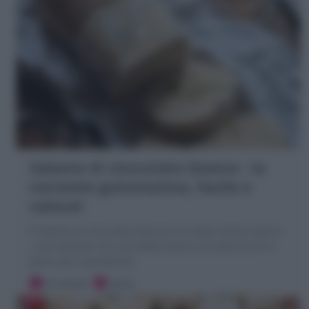
Salame di cioccolato bianco : la
variante golosissima, facile e
veloce!
Il Salame di cioccolato bianco è un dolce senza cottura
, una variante con cioccolato bianco, biscotti secchi e
pochi altri ingredienti!
10 minuti
Facile