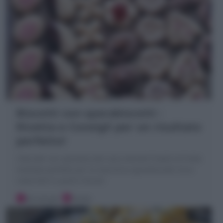
Biscotti con sparabiscotti :
Ricetta e Consigli per un risultato
perfetto!
I Biscotti con sparabiscotti sono dolcetti friabili di frolla
montata perfetta per la macchina sparabiscotti; Ecco
come farli in pochi minuti!
30 minuti
Facile