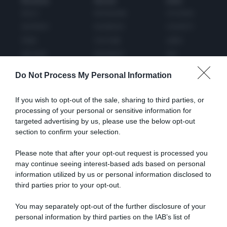
Ricette
Social
Info
DOLCI
INSTAGRAM
CHI SONO
ANTIPASTI
FACEBOOK
CONTATTI
PRIMI
YOUTUBE
LIBRO
SECONDI
PINTEREST
ADV
CONTORNI
WHATSAPP
ENGLISH VERSION
Do Not Process My Personal Information
PANE E PIZZE
TORTE SALATE
If you wish to opt-out of the sale, sharing to third parties, or
PIATTI UNICI
processing of your personal or sensitive information for
targeted advertising by us, please use the below opt-out
CONDIMENTI
section to confirm your selection.
CONSERVE
BEVANDE
Please note that after your opt-out request is processed you
may continue seeing interest-based ads based on personal
LE BASI
information utilized by us or personal information disclosed to
third parties prior to your opt-out.
You may separately opt-out of the further disclosure of your
Copyright 2011-2026 - Tavolartegusto S.R.L. semplificata © P.I. 15576601007 Ricette e
personal information by third parties on the IAB’s list of
Fotografie sono di proprietà di Simona Mirto (Tutti i diritti sono riservati)
Cookie Policy
|
Privacy Policy
|
Preferenze Privacy