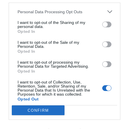
downstream participants.
Personal Data Processing Opt Outs
This information may also be disclosed by us to third parties
on the IAB’s List of Downstream Participants that may further
I want to opt-out of the Sharing of my
disclose it to other third parties.
personal data.
Opted In
I want to opt-out of the Sale of my
Personal Data.
Opted In
I want to opt-out of processing my
Personal Data for Targeted Advertising.
Opted In
I want to opt-out of Collection, Use,
Retention, Sale, and/or Sharing of my
Personal Data that Is Unrelated with the
Purposes for which it was collected.
Opted Out
CONFIRM