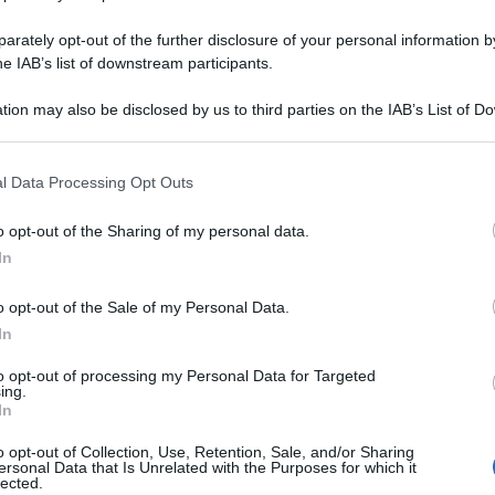
rately opt-out of the further disclosure of your personal information by
he IAB’s list of downstream participants.
tion may also be disclosed by us to third parties on the IAB’s List of 
 that may further disclose it to other third parties.
Fiori di zucca al forno (gratinati e
croccanti) Ricetta veloce in pochi
l Data Processing Opt Outs
minuti!
o opt-out of the Sharing of my personal data.
I Fiori di zucca al forno sono un contorno o antipasto
In
leggero e semplice. Fiori di zucca panati e cotti al
forno croccanti e gratinati
o opt-out of the Sale of my Personal Data.
In
10 minuti
Facile
to opt-out of processing my Personal Data for Targeted
ing.
In
o opt-out of Collection, Use, Retention, Sale, and/or Sharing
ersonal Data that Is Unrelated with the Purposes for which it
lected.