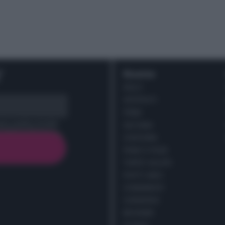
r
Ricette
DOLCI
ANTIPASTI
PRIMI
cy policy (
Link
)
SECONDI
CONTORNI
PANE E PIZZE
TORTE SALATE
PIATTI UNICI
CONDIMENTI
CONSERVE
BEVANDE