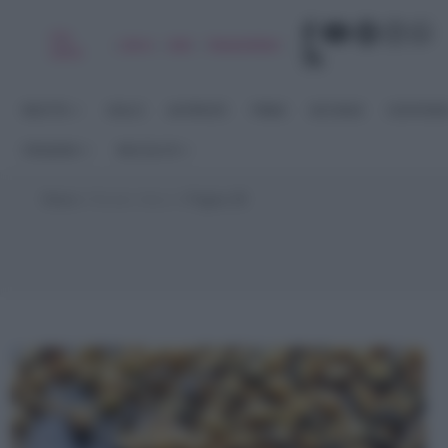
Chi
|
|
|
|
Libro
Adv
Newsletter
sono
RICETTE
DOLCI
ANTIPASTI
PRIMI
SECONDI
CONTORN
STAGIONI
RACCOLTE
Home
>
Ricette Veloci
>
Pagina 38