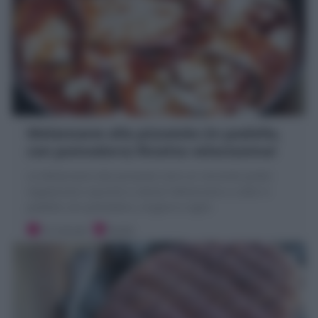
Melanzane alla pizzaiola (in padella,
con pomodoro) Ricetta velocissima!
Le Melanzane alla pizzaiola sono un secondo piatto
vegetariano squisito e veloce! Melanzane a cotte in
padella con pomodoro, origano e aglio
10 minuti
Facile