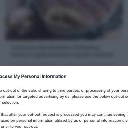
Tiramisu alla Nutella: la Ricetta
fresca e golosissima in pochi minuti!
Il Tiramisu alla Nutella è un dolce al cucchiaio freddo e
goloso, con savoiardi inzuppati nel caffè, strati
ocess My Personal Information
di crema mascarpone e Nutella
20 minuti
Facile
to opt-out of the sale, sharing to third parties, or processing of your per
formation for targeted advertising by us, please use the below opt-out s
 selection.
 that after your opt-out request is processed you may continue seeing i
ased on personal information utilized by us or personal information dis
 prior to your opt-out.