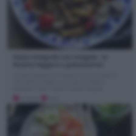
Pasta integrale con vongole : la
Ricetta leggera e golosissima!
La Pasta integrale con vongole è un primo piatto di
mare goloso e leggero, con sugo di vongole e
pomodorini dove risottare la pasta integrale
20 minuti
Facile