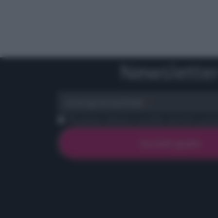
Newslette
scrivi qui la tua Email
Ho preso visione e accetto termini e priva