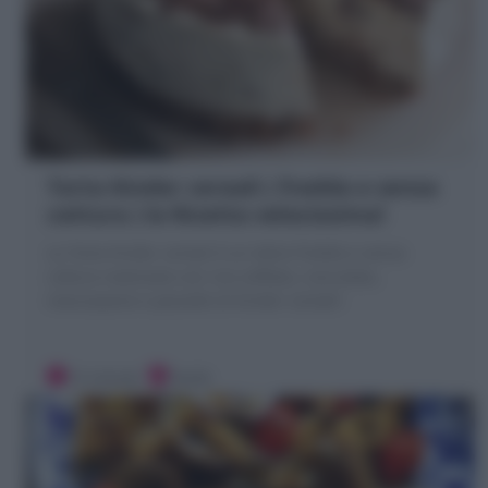
Torta Kinder cereali ( fredda e senza
cottura ) la Ricetta velocissima!
La Torta Kinder cereali è un dolce freddo e senza
cottura realizzato con riso soffiato, cioccolato,
mascarpone e pezzetti di Kinder cereali!
15 minuti
Facile