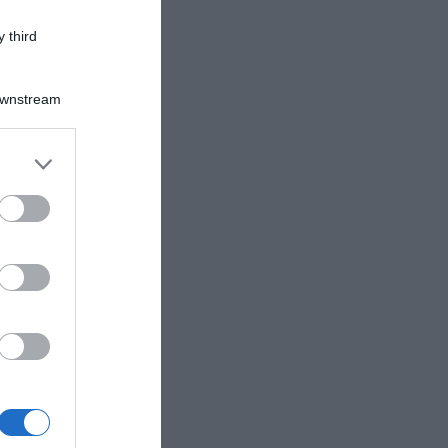
 third
Downstream