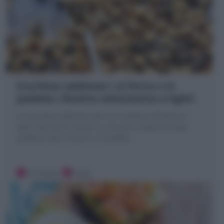
Zucchine sabbiose ( al forno o in
padella ) Ricetta velocissima e light!
Le Zucchine sabbiose sono un contorno delizioso e
light: bocconcini dorati e croccanti ricoperte di pan
grattato cotti in forno o in padella
10 minuti
Facile