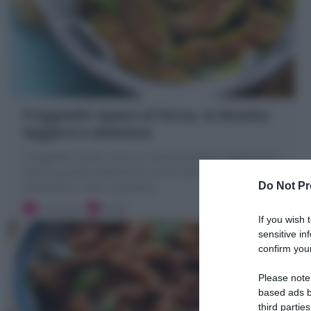
Friggitelli ripieni al forno, la Ricetta
leggera e deliziosa
I Friggitelli ripieni sono un secondo piatto vegetariano
estivo squisito! Peperoncini verdi ripieni di pane,
Do Not Pr
pomodorini, erbe e gratinati
15 minuti
Facile
If you wish 
sensitive in
confirm your
Please note
based ads b
third parties