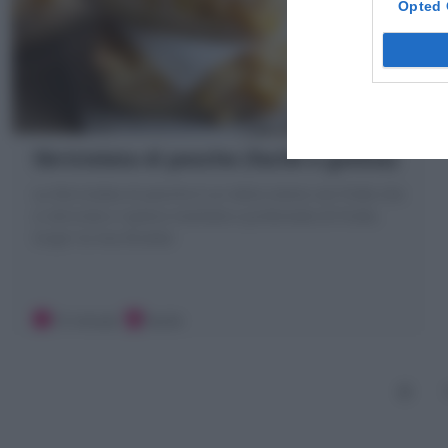
Opted 
Sbriciolata di pesche (facile e golosa)
La Sbriciolata di pesche è un dolce estivo con frolla che
si sbriciola e ripieno morbido e profumato di frutta.
Scopri la mia Ricetta!
15 minuti
Facile