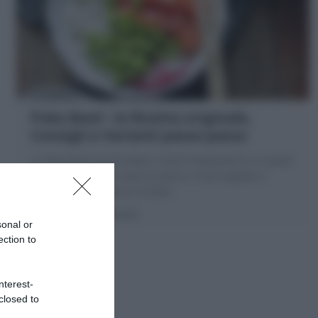
Poke Bowl : la Ricetta originale,
Consigli e Varianti passo passo
La Poke Bowl (Sushi Bowl o Sushi hawaiano) è un piatto
hawaiano freddo a base di pesce crudo tagliato a
cubetti, riso, verdura e frutta!
15 minuti
Facile
sonal or
ection to
nterest-
closed to