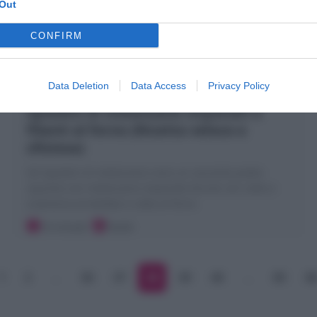
Out
CONFIRM
Data Deletion
Data Access
Privacy Policy
Spiedini di melanzane impanati e
filanti al forno (Ricetta veloce e
sfiziosa)
Gli Spiedini di melanzane sono un secondo piatto
squisito con melanzane impanate farcite con cotto e
scamorza arrotolate e cotte al forno
10 minuti
Facile
1
2
…
36
37
38
39
40
…
85
8