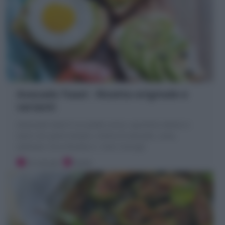
Avocado Toast : Ricetta originale e
varianti
L’Avocado toast è un piatto unico, spuntino veloce e
sano con pane tostato, crema di avocado, uova,
salmone. Ecco Ricetta e i miei Consigli
15 minuti
Facile