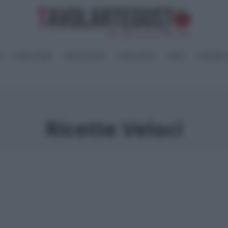
I
PANE e PIZZE
TORTE SALATE
PIATTI UNICI
SALSE
CONSERV
Ricette Veloci