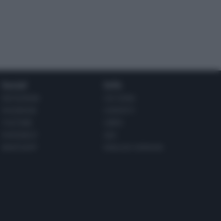
Social
Info
INSTAGRAM
CHI SONO
FACEBOOK
CONTATTI
YOUTUBE
LIBRO
PINTEREST
ADV
WHATSAPP
ENGLISH VERSION