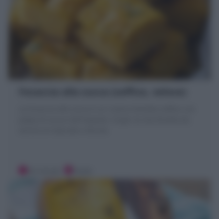
Focaccia alla zucca (soffice, veloce)
La Focaccia alla zucca è un rustico lievitato soffice con
polpa di zucca nell'impasto. Scopri la mia Ricetta da
servire al naturale o farcita
20 minuti
Facile