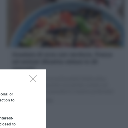
Insalata di orzo con verdure, fresca
ed estiva! (Ricetta veloce in 20
minuti!)
L'Insalata di orzo è un primo piatto freddo estivo,
sano, light e velocissimo! orzo perlato condito con
verdure grigliate e pomodorini e basilico profumato!
sonal or
5 minuti
Facile
ection to
nterest-
closed to