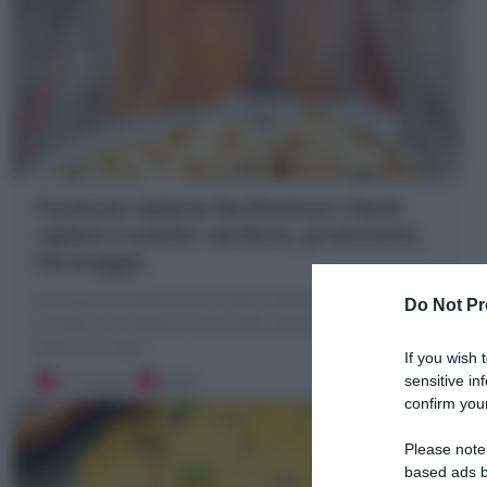
Focaccia ripiena facilissima! (Tanti
ripieni a scelta: verdure, prosciutto,
formaggi)
La Focaccia ripiena è un rustico soffice e goloso farcito
Do Not Pr
a scelta con verdure, prosciutto, formaggi, salumi o
avanzi di frigo!
If you wish 
10 minuti
Facile
sensitive in
confirm your
Please note
based ads b