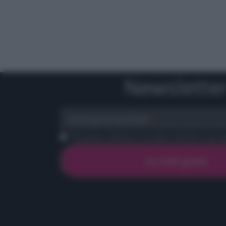
Newslette
scrivi qui la tua Email
Ho preso visione e accetto termini e priva