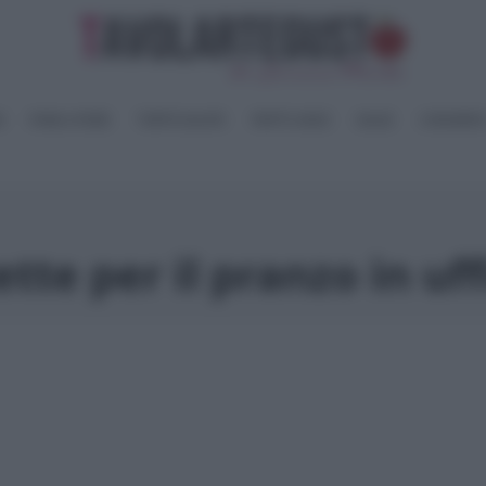
I
PANE e PIZZE
TORTE SALATE
PIATTI UNICI
SALSE
CONSERV
ette per il pranzo in uff