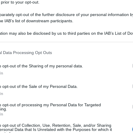
 prior to your opt-out.
rately opt-out of the further disclosure of your personal information by
he IAB’s list of downstream participants.
tion may also be disclosed by us to third parties on the IAB’s List of 
 that may further disclose it to other third parties.
l Data Processing Opt Outs
Involtini di pollo gustosi e morbidi
(in padella o al forno) Ricetta veloce!
o opt-out of the Sharing of my personal data.
In
Gli Involtini di pollo, sono un secondo piatto sfizioso:
fettine petto di pollo farcito con formaggio filante,
o opt-out of the Sale of my Personal Data.
salumi, verdure e varianti
In
to opt-out of processing my Personal Data for Targeted
10 minuti
Facile
ing.
In
o opt-out of Collection, Use, Retention, Sale, and/or Sharing
ersonal Data that Is Unrelated with the Purposes for which it