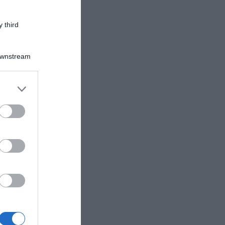
 third
Downstream