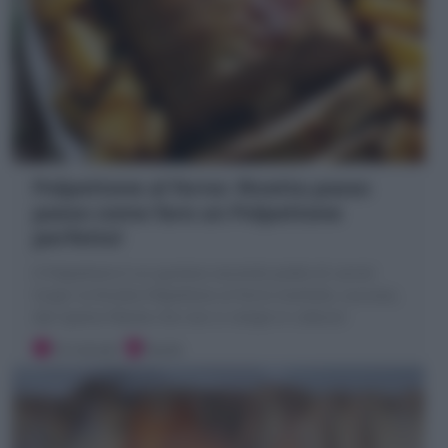
Polpettone al forno: Ricetta passo
passo come fare un Polpettone
perfetto!
Il Polpettone è un gustoso secondo piatto di carne!
Scopri la Ricetta Polpettone al forno morbido, succoso,
dal ripieno filante che non si rompe in cottura!
10 minuti
Facile