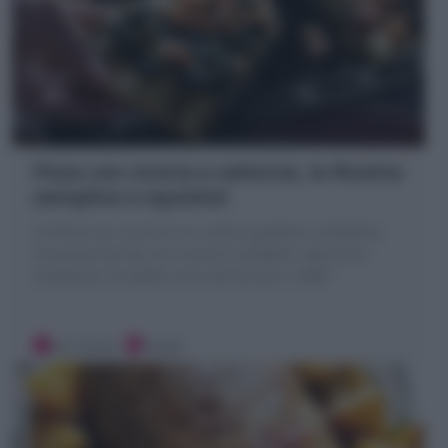
Pizza con cicoria e salsiccia, la Ricetta
semplice e squisita!
La Pizza con cicoria è un rustico gustoso e semplice,
una pizza farcita con cicoria in padella, salsiccia e
scamorza! Un piatto unico da leccarsi i baffi!
30 minuti
Facile