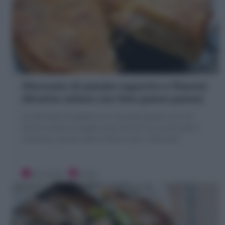
Sformato di patate saporito e filante!
(Ricetta veloce con foto passo passo)
Lo Sformato di patate è un secondo piatto ricco! Un
tortino a base di patate lesse farcito con prosciutto e
scamorza, prima cotto al forno e poi "sformato"
20 minuti
Facile