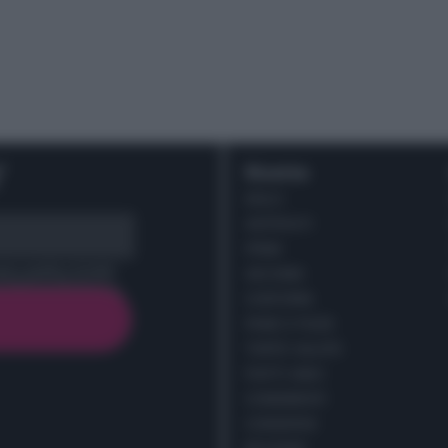
r
Ricette
DOLCI
ANTIPASTI
PRIMI
cy policy (
Link
)
SECONDI
CONTORNI
PANE E PIZZE
TORTE SALATE
PIATTI UNICI
CONDIMENTI
CONSERVE