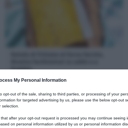
Rotolo di frittata al forno farcito,
Ricetta facilissima! (a caldo o a
freddo)
Il Rotolo di frittata è un secondo piatto anche per
ocess My Personal Information
buffet! Un'idea sfiziosa per frittata arrotolata farcita a
piacere: prosciutto, formaggio, verdure
to opt-out of the sale, sharing to third parties, or processing of your per
formation for targeted advertising by us, please use the below opt-out s
 selection.
 that after your opt-out request is processed you may continue seeing i
ased on personal information utilized by us or personal information dis