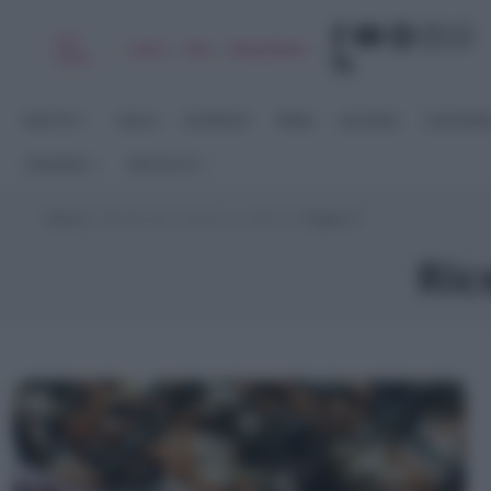
Chi
|
|
|
|
Libro
Adv
Newsletter
sono
RICETTE
DOLCI
ANTIPASTI
PRIMI
SECONDI
CONTORN
STAGIONI
RACCOLTE
Home
>
Ricette per il pranzo in ufficio
>
Pagina 4
Ric