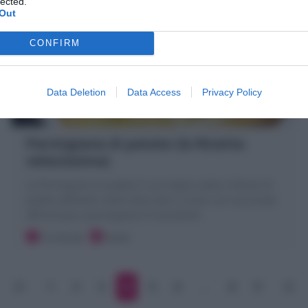
lected.
Out
CONFIRM
Data Deletion
Data Access
Privacy Policy
Parmigiana di patate (la Ricetta
velocissima)
La Parmigiana di patate è una teglia calda e filante di
patate affettate sottili alternate in strati con la provola
affumicata e parmigiano! Irresistibile!
10 minuti
Facile
1
2
3
4
5
6
…
8
9