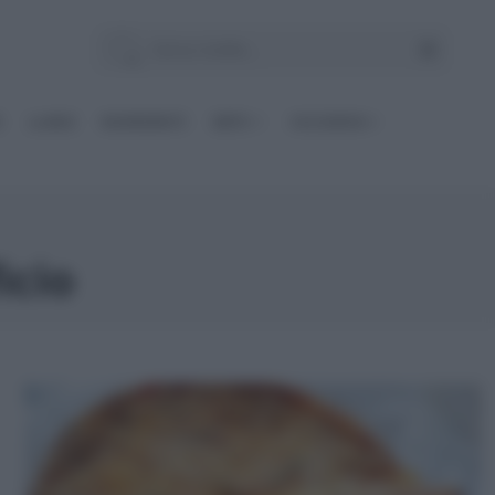
E
Le BASI
INGREDIENTI
DIETE
OCCASIONI
icio