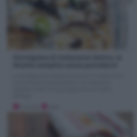
Parmigiana di melanzane bianca, la
Ricetta semplice senza pomodoro!
La Parmigiana di melanzane bianca è un piatto unico
ricco! Variante senza pomodoro con melanzane
grigliate o fritte! Una parmigiana bianca rustica
deliziosa
30 minuti
Facile