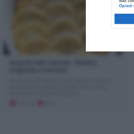
was col
Opted 
Gnocchi alla romana : Ricetta
originale e Varianti
Gli Gnocchi alla romana i dischi dorati di semolino
della tradizione laziale del giovedì. Scopri la mia
Ricetta per averli gratinati e golosi
10 minuti
Facile