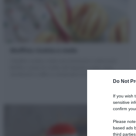
Muffins ricotta e mele
I Muffins ricotta e mele sono facilissimi e velocissimi
Muffins a base di ricotta nell'impasto e mele rosse,
mordissimi e soffici si conservano 4-5 giorni
Do Not Pr
If you wish 
sensitive in
confirm your
Please note
based ads b
third parties