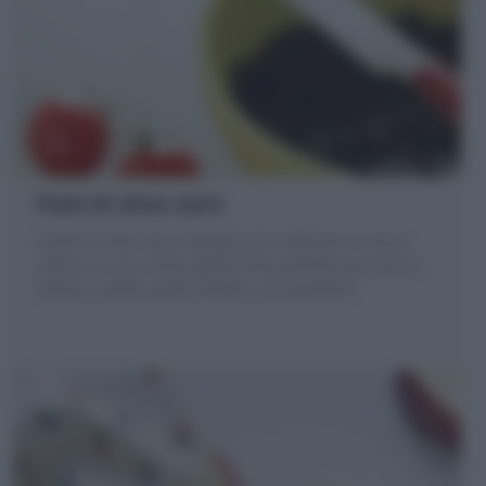
Patè di olive nere
Il Patè di olive nere, semplice da realizzare e senza
cottura, è una crema golosissima perfetta per farcire
tartine, condire paste fredde o da spalmare