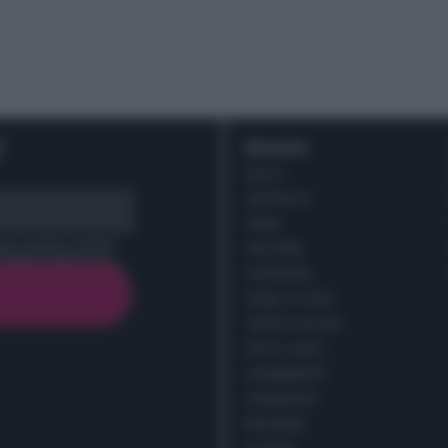
r
Ricette
DOLCI
ANTIPASTI
PRIMI
cy policy (
Link
)
SECONDI
CONTORNI
PANE E PIZZE
TORTE SALATE
PIATTI UNICI
CONDIMENTI
CONSERVE
BEVANDE