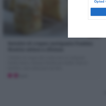
Opted 
Rotolini di crepes (antipasto freddo)
Ricetta veloce e sfiziosa
I Rotolini di crepes alla ricotta sono un antipasto
freddo facile e sfizioso! Perfetti per Buffet, feste di
bambini, sono velocissimi da fare!
Facile