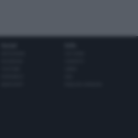
Social
Info
INSTAGRAM
CHI SONO
FACEBOOK
CONTATTI
YOUTUBE
LIBRO
PINTEREST
ADV
WHATSAPP
ENGLISH VERSION