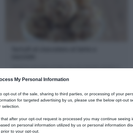
Tartufi al cioccolato al latte e
nocciole
Tartufi al cioccolato al latte sono dei dolcetti semplici e
veloci da realizzare con cioccolato al latte, ricoperti di
ocess My Personal Information
granella di nocciole
to opt-out of the sale, sharing to third parties, or processing of your per
30 minuti
Facile
formation for targeted advertising by us, please use the below opt-out s
 selection.
 that after your opt-out request is processed you may continue seeing i
ased on personal information utilized by us or personal information dis
 prior to your opt-out.