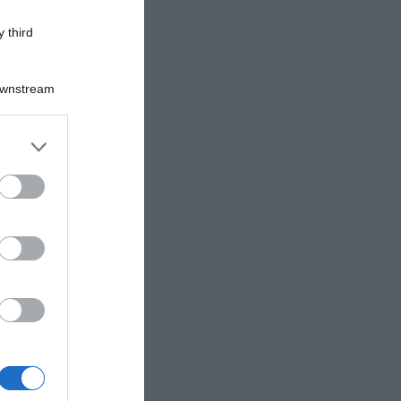
 third
Downstream