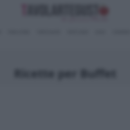
I
PANE e PIZZE
TORTE SALATE
PIATTI UNICI
SALSE
CONSERV
Ricette per Buffet