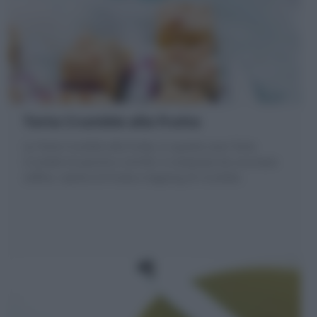
Torta Crumble alla frutta
La Torta Crumble alla frutta, in questo caso Torta
Crumble di pesche e mirtilli, è composta da una base
soffice, ripieno di frutta e topping di Crumble.