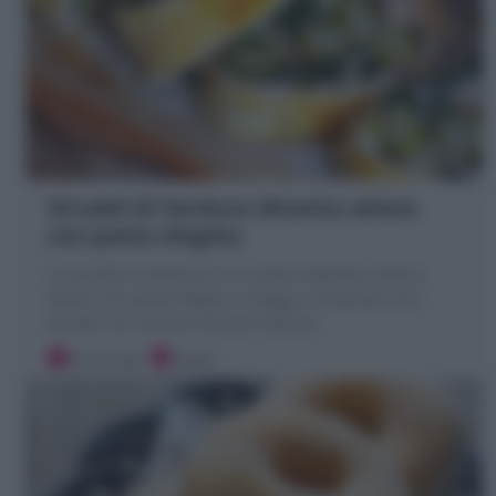
Strudel di Verdure (Ricetta veloce
con pasta sfoglia)
Lo Strudel di Verdure è un rustico saporito, facile e
veloce con pasta sfoglia e ortaggi a scelta per uno
strudel con verdure sempre diverso!
20 minuti
Facile