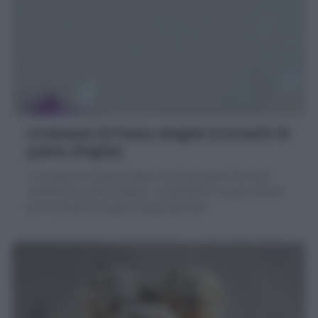
Croissant di Pasta sfoglia (Cornetti di
pasta sfoglia)
I Croissant di pasta sfoglia sono dei golosi Cornetti
realizzati la pasta sfoglia. 3 ingredienti e pochi minuti
per Croissant di pasta sfoglia perfetti!