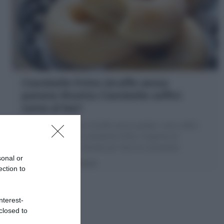
Ciambelle fritte (Graffe senza
patate) Ricetta Ciambelle soffici
come al bar!
Le Ciambelle fritte o Graffe senza patate: sono soffici
frittelle a forma di ciambella fritte, ricoperte di
zucchero! Miglior Ricetta per fare le Ciambelle!
sonal or
20 minuti
Facile
ection to
nterest-
closed to