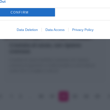
Out
CONFIRM
Data Deletion
Data Access
Privacy Policy
Crostata al cacao, con ripieno
cremoso
Crostata al cacao morbida e gustosa con ripieno
cremoso di ganache e ricotta avvolto in una frolla al
cacao che si scioglie in bocca!
1
2
…
50
51
52
53
54
55