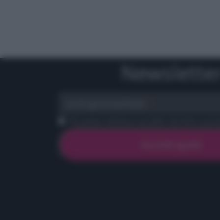
Newslette
scrivi qui la tua Email
Ho preso visione e accetto termini e priva