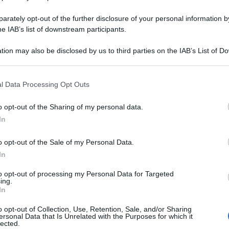
rately opt-out of the further disclosure of your personal information by
he IAB’s list of downstream participants.
tion may also be disclosed by us to third parties on the IAB’s List of 
 that may further disclose it to other third parties.
Fagottini di pasta fillo con funghi,
l Data Processing Opt Outs
prosciutto e formaggio
o opt-out of the Sharing of my personal data.
I Fagottini di pasta fillo con funghi, prosciutto e
In
formaggio sono un primo piatto al forno gustoso e
sfizioso in alternativa ai cannelloni.
o opt-out of the Sale of my Personal Data.
In
to opt-out of processing my Personal Data for Targeted
20 minuti
Facile
ing.
In
o opt-out of Collection, Use, Retention, Sale, and/or Sharing
ersonal Data that Is Unrelated with the Purposes for which it
lected.