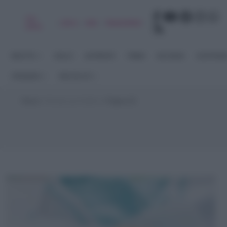
Chi
|
|
|
|
Libro
Adv
Newsletter
sono
RICETTE
DOLCI
ANTIPASTI
PRIMI
SECONDI
CONTORN
STAGIONI
RACCOLTE
Home
>
Ricette per Buffet
>
Pagina 52