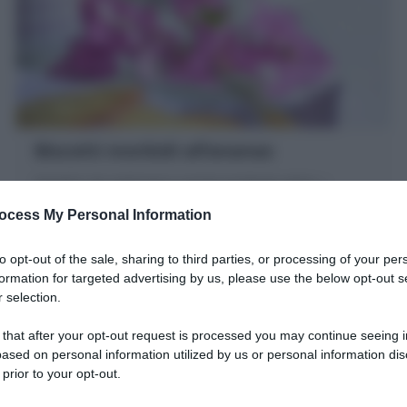
Biscotti morbidi all’ananas
Semplici da realizzare e anche piuttosto veloci, i
Biscotti morbidi all'ananas sono dei soffici e golosi
ocess My Personal Information
dolcetti da colazione e merenda
to opt-out of the sale, sharing to third parties, or processing of your per
formation for targeted advertising by us, please use the below opt-out s
 selection.
 that after your opt-out request is processed you may continue seeing i
ased on personal information utilized by us or personal information dis
 prior to your opt-out.