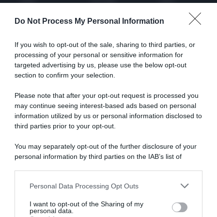
PRIMI
YOUTUBE
LIBRO
SECONDI
PINTEREST
ADV
Do Not Process My Personal Information
CONTORNI
WHATSAPP
ENGLISH VERSION
PANE E PIZZE
If you wish to opt-out of the sale, sharing to third parties, or
TORTE SALATE
processing of your personal or sensitive information for
targeted advertising by us, please use the below opt-out
PIATTI UNICI
section to confirm your selection.
CONDIMENTI
CONSERVE
Please note that after your opt-out request is processed you
may continue seeing interest-based ads based on personal
BEVANDE
information utilized by us or personal information disclosed to
LE BASI
third parties prior to your opt-out.
You may separately opt-out of the further disclosure of your
personal information by third parties on the IAB’s list of
downstream participants.
Copyright 2011-2026 - Tavolartegusto S.R.L. semplificata © P.I. 15576601007 Ricette e
Fotografie sono di proprietà di Simona Mirto (Tutti i diritti sono riservati)
Cookie Policy
|
Privacy Policy
|
Preferenze Privacy
Personal Data Processing Opt Outs
This information may also be disclosed by us to third parties
on the IAB’s List of Downstream Participants that may further
I want to opt-out of the Sharing of my
disclose it to other third parties.
personal data.