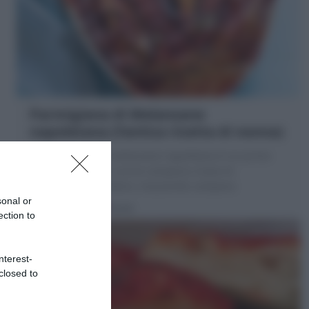
Parmigiana di Melanzane
napoletana (l’antica ricetta di nonna)
La Parmigiana di melanzane napoletana è un primo
piatto tipico della cucina campana a base di
melanzane, pomodoro, mozzarella campana
sonal or
30 minuti
Facile
ection to
nterest-
closed to