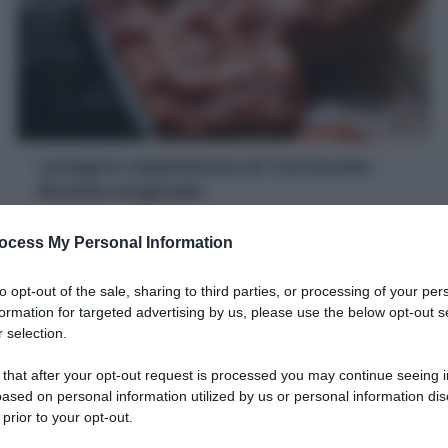
Lasagna napoletana di Carnevale :
Ricetta originale
La Lasagna napoletana è il primo piatto festivo : strati
ocess My Personal Information
di pasta, ragù, ricotta, provola e polpettine . Scopri la
mia Ricetta di famiglia
to opt-out of the sale, sharing to third parties, or processing of your per
1 ora
Facile
formation for targeted advertising by us, please use the below opt-out s
 selection.
 that after your opt-out request is processed you may continue seeing i
ased on personal information utilized by us or personal information dis
 prior to your opt-out.