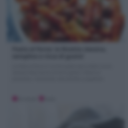
Pasta al forno: la Ricetta classica,
semplice e ricca di gusto!
La Pasta al forno è il primo piatto tipico della cucina
italiana! Maccheroni al forno golosi e filanti al
pomodoro, mozzarella, besciamella e popettine
20 minuti
Facile