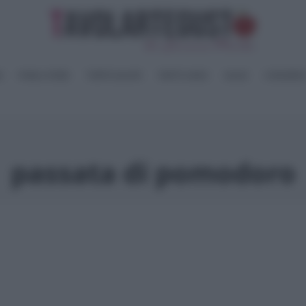
I
PANE e PIZZE
TORTE SALATE
PIATTI UNICI
SALSE
CONSERV
passata di pomodoro