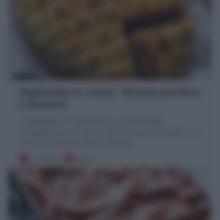
Tagliatelle in crosta : Ricetta perfetta
e Varianti
Le Tagliatelle in crosta sono un primo piatto
scenografico per le feste. Scopri la mia Ricetta per una
crosta croccante e ripieno cremoso
30 minuti
Media