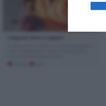
Linguine olive e capperi
le Linguine olive e capperi è un primo piatto goloso e
veloce, ideale quando si ha poco tempo ma non si
vuole rinunciare al gusto in tavola!
10 minuti
Facile