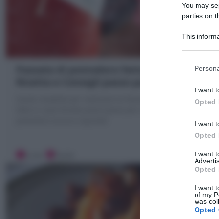
You may sepa
parties on t
This informa
Participants
Passata di pomodoro fatta in casa:
Persona
Ricetta e Consigli passo passo
I want t
Guida completa per realizzare la Passata di pomodoro
Opted 
fatta in casa! Ricetta passo passo per una Conserva di
pomodoro sicura e squisita!
I want t
Opted 
I want 
4 ore
Facile
Advertis
Opted 
I want t
of my P
was col
Opted 