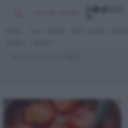
Chi
|
|
|
|
Libro
Adv
Newsletter
sono
RICETTE
DOLCI
ANTIPASTI
PRIMI
SECONDI
CONTORN
STAGIONI
RACCOLTE
Home
>
passata di pomodoro
>
Pagina 5