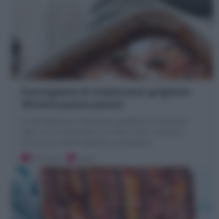
Parmigiana di melanzane grigliate
(Ricetta passo passo)
La Parmigiana di melanzane grigliate è la versione
light con le melanzane non fritte. Tutti i consigli e
trucchi per averla saporita ugualmente!
40 minuti
Facile