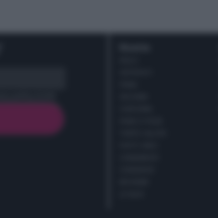
r
Ricette
DOLCI
ANTIPASTI
PRIMI
cy policy (
Link
)
SECONDI
CONTORNI
PANE E PIZZE
TORTE SALATE
PIATTI UNICI
CONDIMENTI
CONSERVE
BEVANDE
LE BASI