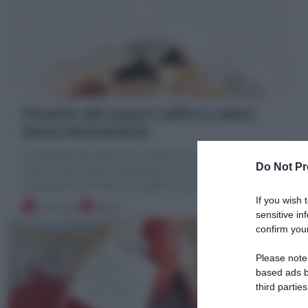
Pizzette allo yogurt soffici e veloci
Senza lievitazione!
Le Pizzette allo yogurt più amate da grandi e piccoli!!
Do Not Pr
soffici, veloci senza lievitazione e con solo 2
ingredienti!! Perfette per Buffet e feste!!
If you wish 
5 minuti
Facile
sensitive in
confirm your
Please note
based ads b
third parties