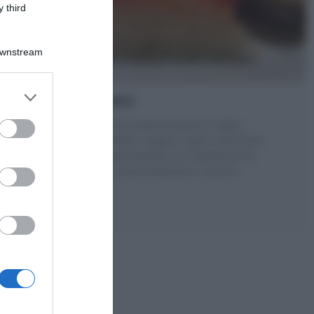
 third
Downstream
Pizza Marinara
La Pizza Marinara è la classica pizza in teglia
napoletana: pomodoro, origano, aglio e olio.Pochi
ingredienti di ottima qualità e un impasto pizza
eccellente. Scopri come preparare a casa la
…