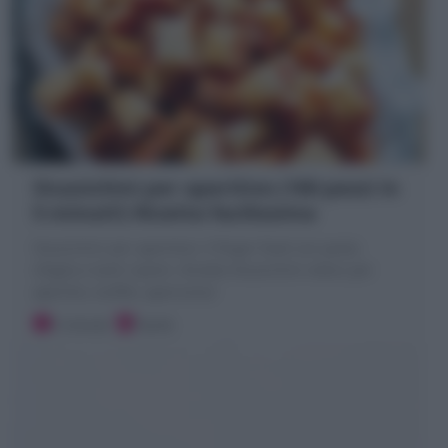
Stuzzichini per aperitivo (100 pezzi in
5 minuti!) Ricetta facilissima
Stuzzichini per aperitivo: il finger food con pasta
sfoglia e tanti ripieni. Ricetta Stuzzichini veloci per
aperitivi, buffet, apericena!
5 minuti
Facile