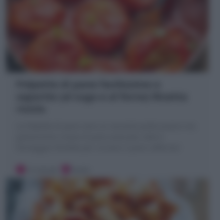
Polpette di pane facilissime e
saporite (al sugo e al forno) Ricetta
riciclo
Le Polpette di pane sono un secondo piatto povero ma
golosissimo! a base di pane avanzato, latte e
formaggio! Perfette per riciclare il pane raffermo!
15 minuti
Facile