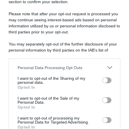
section to confirm your selection.
PIATTI UNICI
CONDIMENTI
Please note that after your opt-out request is processed you
may continue seeing interest-based ads based on personal
CONSERVE
information utilized by us or personal information disclosed to
BEVANDE
third parties prior to your opt-out.
LE BASI
You may separately opt-out of the further disclosure of your
personal information by third parties on the IAB’s list of
downstream participants.
Copyright 2011-2026 - Tavolartegusto S.R.L. semplificata © P.I. 15576601007 Ricette e
Fotografie sono di proprietà di Simona Mirto (Tutti i diritti sono riservati)
Personal Data Processing Opt Outs
This information may also be disclosed by us to third parties
Cookie Policy
|
Privacy Policy
|
Preferenze Privacy
on the IAB’s List of Downstream Participants that may further
I want to opt-out of the Sharing of my
disclose it to other third parties.
personal data.
Opted In
I want to opt-out of the Sale of my
Personal Data.
Opted In
I want to opt-out of processing my
Personal Data for Targeted Advertising.
Opted In