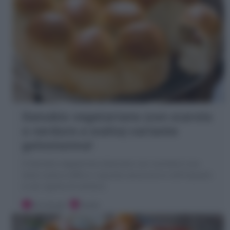
Danubio vegetariano (con scarola
o verdure a scelta) variante
golosissima!
Il Danubio vegetariano (Danubio con scarola) è una
torta rustica soffice e squisita senza burro nell'impasto
e con ripieno di verdure
30 minuti
Facile