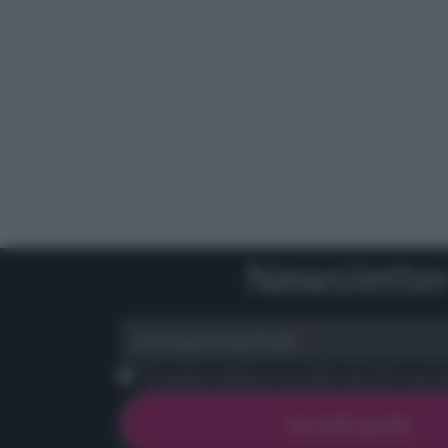
Newslette
scrivi qui la tua Email
Ho preso visione e accetto termini e priva