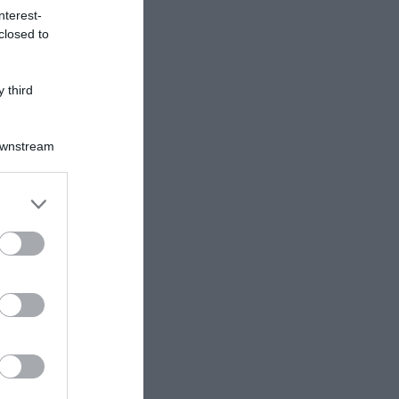
nterest-
closed to
 third
Downstream