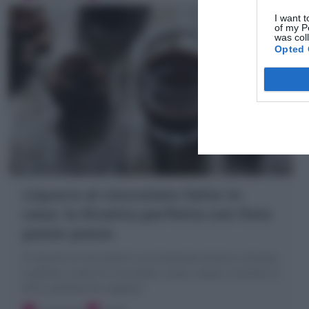
I want t
of my P
was col
Opted 
Liquore al cioccolato fatto in
casa: la Ricetta perfetta con foto
passo passo
Il Liquore al cioccolato è una bevanda alcolica cremosa
e golosa, a base di cioccolato, cacao, acqua, zucchero e
alcol, perfetto da regalare