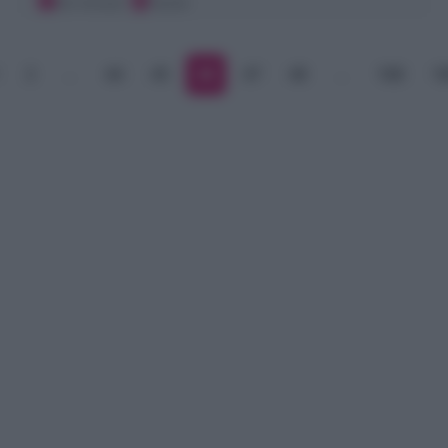
30 minuti
Facile
2
…
44
45
46
47
48
…
168
1