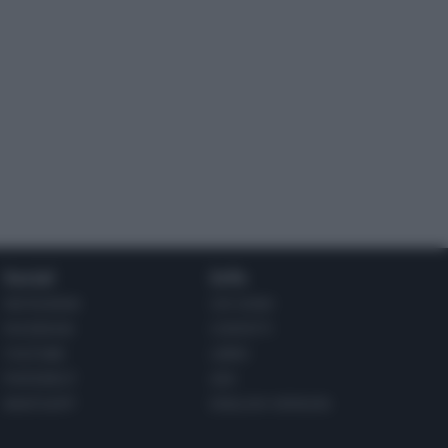
Social
Info
INSTAGRAM
CHI SONO
FACEBOOK
CONTATTI
YOUTUBE
LIBRO
PINTEREST
ADV
WHATSAPP
ENGLISH VERSION