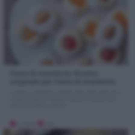
Pasta di mandorle: Ricetta
originale per Paste di mandorla
La Pasta di mandorle è impasto dolce della pasticceria
siciliana a base di mandorle, albumi e zucchero, per
Paste di mandorla e dolcetti
15 minuti
Facile