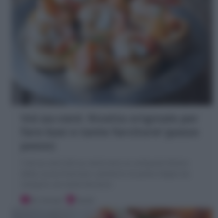
Vol-au-vent: Ricetta originale per
fare basi e tante farciture! (passo
passo)
I Vol-au-vent (Vol au vent) sono un antipasto festivo
della cucina francese: canestrini di pasta sfoglia da
riempire con tante farciture
20 minuti
Facile