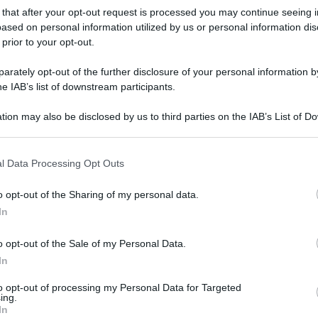
 that after your opt-out request is processed you may continue seeing i
ased on personal information utilized by us or personal information dis
 prior to your opt-out.
rately opt-out of the further disclosure of your personal information by
he IAB’s list of downstream participants.
tion may also be disclosed by us to third parties on the IAB’s List of 
 that may further disclose it to other third parties.
l Data Processing Opt Outs
Biscotti alle nocciole (veloci,
o opt-out of the Sharing of my personal data.
facili e squisiti) la Ricetta
In
perfetta!
o opt-out of the Sale of my Personal Data.
I Biscotti alle nocciole sono dei frollini squisiti con
In
pasta frolla alle nocciole (anche senza burro) friabili
con bordi di nocciole tritate
to opt-out of processing my Personal Data for Targeted
ing.
In
10 minuti
Facile