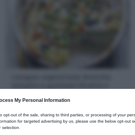
Lasagne vegetariane (bianche,
semplici e gustose!) Ricetta e
Idee
ocess My Personal Information
Le Lasagne vegetariane sono un primo piatto al forno
squisito, la variante senza carne e bianche con
to opt-out of the sale, sharing to third parties, or processing of your per
verdure miste, besciamella e mozzarella.
formation for targeted advertising by us, please use the below opt-out s
20 minuti
Facile
 selection.