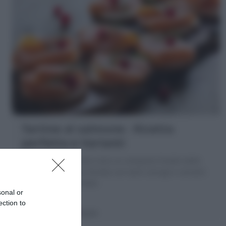
Tartine al salmone : Ricetta
perfetta e Varianti
Le Tartine al salmone sono un antipasto freddo delle
feste. Scopri la mie Ricetta con tanti consigli e varianti
per realizzare perfette
sonal or
ection to
10 minuti
Facile