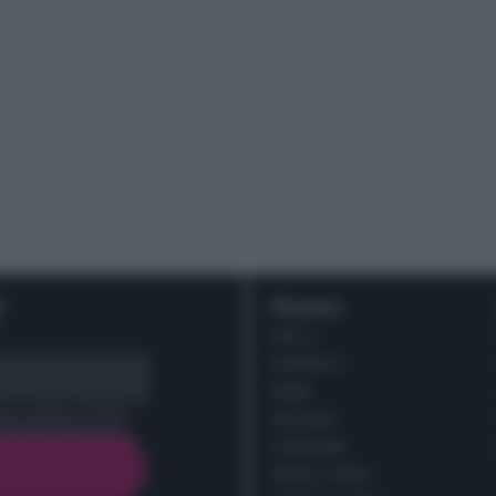
r
Ricette
DOLCI
ANTIPASTI
PRIMI
cy policy (
Link
)
SECONDI
CONTORNI
PANE E PIZZE