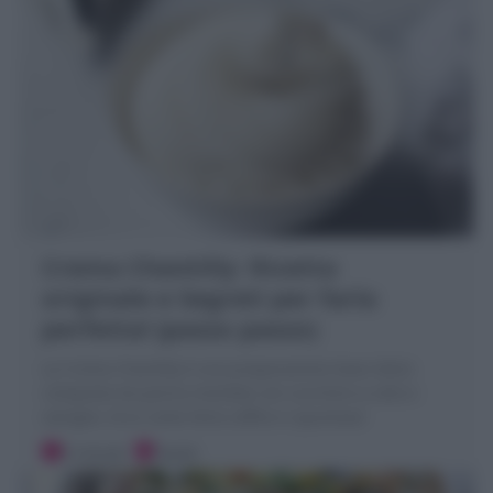
Crema Chantilly: Ricetta
originale e Segreti per farla
perfetta! (passo passo)
La Crema Chantilly è una preparazione base dolce
composta da panna montata con zucchero a velo e
vaniglia. Ecco come farla soffice e spumosa!
5 minuti
Facile