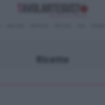
I
PANE e PIZZE
TORTE SALATE
PIATTI UNICI
SALSE
CONSERV
Ricette