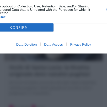
o opt-out of Collection, Use, Retention, Sale, and/or Sharing
ersonal Data that Is Unrelated with the Purposes for which it
lected.
Out
CONFIRM
Data Deletion
Data Access
Privacy Policy
Occhi di Santa Lucia: la Ricetta
originale dolci natalizi pugliesi
Gli Occhi di Santa Lucia sono dei dolci della tradizione
natalizia pugliese: taralli glassati di zucchero che si
preparano il 13 dicembre