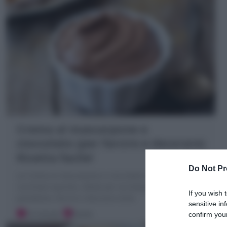
Crema al mascarpone e
cioccolato (per farcire e decorare)
Ricetta facile!
Do Not Pr
La Crema al mascarpone e cioccolato è un dolce al
cucchiaio squisito, ideale per accompagnare pandoro,
If you wish 
panettone, farcire e decorare torte
sensitive in
10 minuti
Facile
confirm your