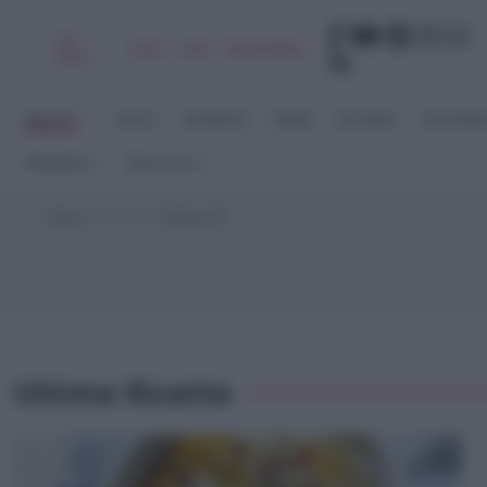
Chi
|
|
|
|
Libro
Adv
Newsletter
sono
RICETTE
DOLCI
ANTIPASTI
PRIMI
SECONDI
CONTORN
STAGIONI
RACCOLTE
Home
>
Ricette
>
Pagina 46
Ultime Ricette