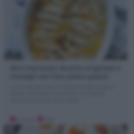
Alici marinate: Ricetta originale e
Consigli con foto passo passo!
Le Alici marinate sono un antipasto freddo di pesce
squisito, tipico delle zone di mare: alici fresche
marinate con limone, aceto, aromi
30 minuti
Facile