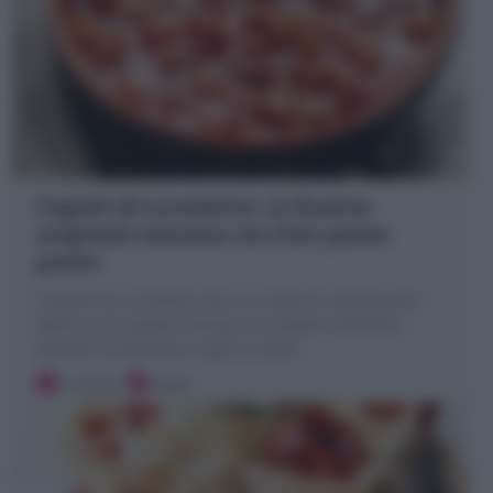
Fagioli all uccelletto: la Ricetta
originale toscana con foto passo
passo
I Fagioli all uccelletto sono un contorno vegetariano
della cucina povera toscana con fagioli cannellini,
passata di pomodoro, aglio e salvia
5 minuti
Facile