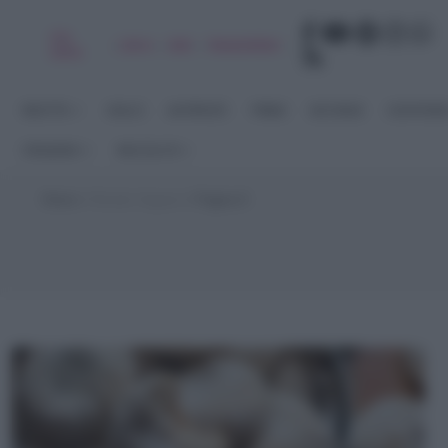
Chi
|
|
|
|
Libro
Adv
Newsletter
sono
RICETTE
DOLCI
ANTIPASTI
PRIMI
SECONDI
CONTORN
STAGIONI
RACCOLTE
Home
>
Ricette Vegane
>
Pagina 9