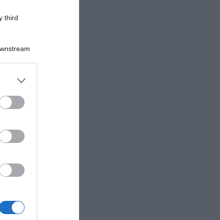
 third
Downstream