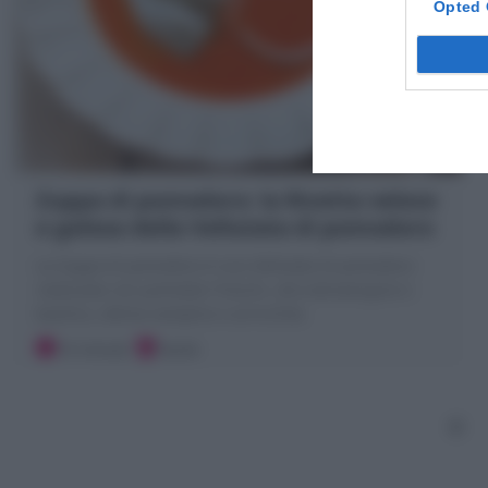
Opted 
Zuppa di pomodoro: la Ricetta veloce
e golosa della Vellutata di pomodoro
La Zuppa di pomodoro è una Vellutata di pomodoro
realizzata con pomodori freschi, olio extravergine e
basilico, ottima semplice o arricchita
10 minuti
Facile