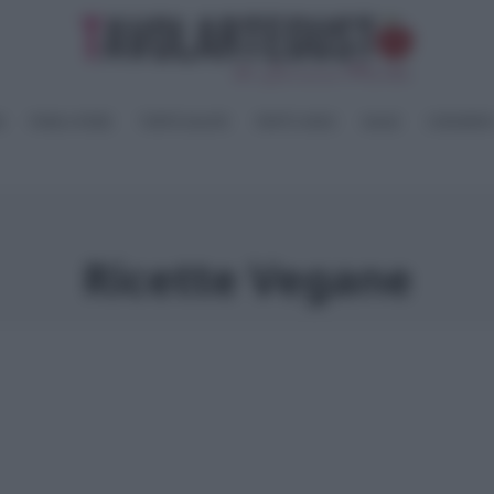
I
PANE e PIZZE
TORTE SALATE
PIATTI UNICI
SALSE
CONSERV
Ricette Vegane