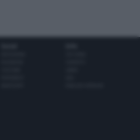
Social
Info
INSTAGRAM
CHI SONO
FACEBOOK
CONTATTI
YOUTUBE
LIBRO
PINTEREST
ADV
WHATSAPP
ENGLISH VERSION