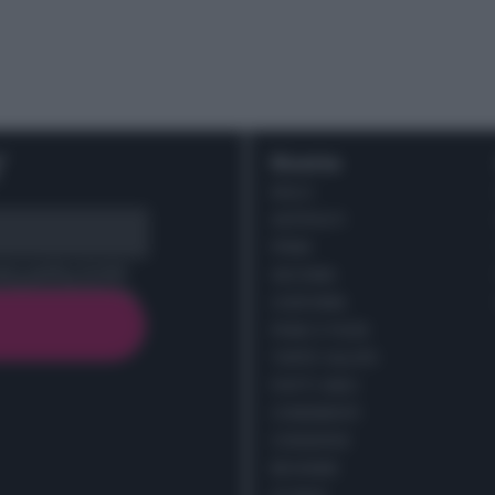
r
Ricette
DOLCI
ANTIPASTI
PRIMI
cy policy (
Link
)
SECONDI
CONTORNI
PANE E PIZZE
TORTE SALATE
PIATTI UNICI
CONDIMENTI
CONSERVE
BEVANDE