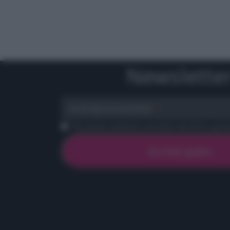
Newslette
scrivi qui la tua Email
Ho preso visione e accetto termini e priva