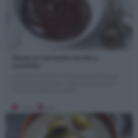
Glassa al cioccolato (lucida e
morbida)
La Glassa al cioccolato è una preparazione base per
copertura di torte e dolci. Scopri la mia Ricetta per
farla lucida a specchio perfetta!
5 minuti
Facile