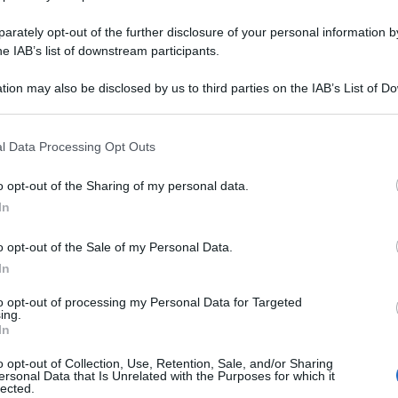
rately opt-out of the further disclosure of your personal information by
he IAB’s list of downstream participants.
tion may also be disclosed by us to third parties on the IAB’s List of 
 that may further disclose it to other third parties.
Zucca Halloween: Tutorial con foto
l Data Processing Opt Outs
come fare la Zucca di Halloween
o opt-out of the Sharing of my personal data.
La Zucca Halloween è il simbolo della notte del 31
In
ottobre! Scopri il Tutorial e consigli come intagliare la
zucca di halloween facilmente!
o opt-out of the Sale of my Personal Data.
In
to opt-out of processing my Personal Data for Targeted
30 minuti
Facile
ing.
In
o opt-out of Collection, Use, Retention, Sale, and/or Sharing
ersonal Data that Is Unrelated with the Purposes for which it
lected.