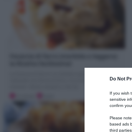
Focaccia di farro (morbida e leggera)
la Ricetta facilissima!
La Focaccia di farro è un lievitato squisito,
Do Not Pr
realizzato con farina di farro, ricca di proteine, fibre e
minerali. Ottima semplice o farcita
If you wish 
10 minuti
Facile
sensitive in
confirm your
Please note
based ads b
third parties