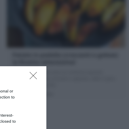
Patate in padella (croccanti e golose)
la Ricetta velocissima!
Le Patate in padella sono un contorno squisito:
patatine in padella croccanti e saporite, cotte in poco
tempo e con poco olio!
sonal or
5 minuti
Facile
ection to
nterest-
closed to