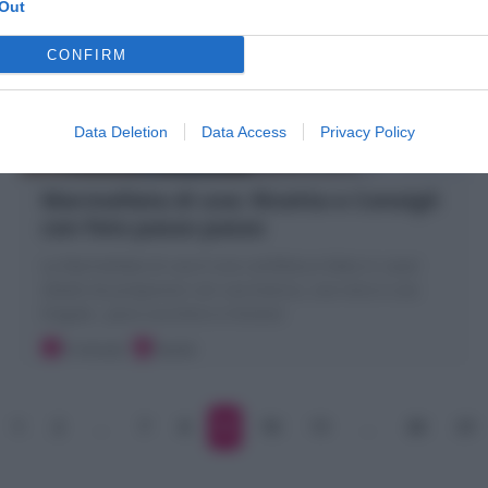
Out
CONFIRM
Data Deletion
Data Access
Privacy Policy
Marmellata di uva: Ricetta e Consigli
con foto passo passo
La Marmellata di uva è una confettura fatta in casa!
ideale da preparare con uva bianca, uva nera e uva
fragola , poco zucchero e limone!
5 minuti
Facile
1
2
…
7
8
9
10
11
…
30
31