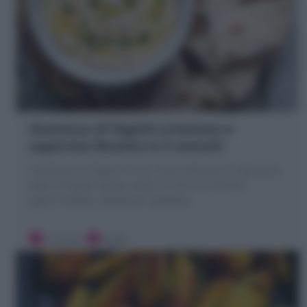
Hummus di fagioli (cremoso e
saporito) Ricetta in 5 minuti!
L'Hummus di fagioli è una crema deliziosa e saporita a
base di fagioli lessati, pasta di semi di sesamo,
aglio e limone, ideale per aperitivo
5 minuti
Facile