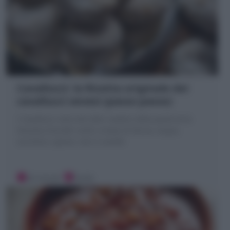
Cavallucci: la Ricetta originale dei
cavallucci senesi (passo passo)
I Cavallucci sono dei dolci natalizi della pasticceria
toscana; biscotti rustici a base di farina, acqua,
zucchero, spezie, noci e canditi
20 minuti
Facile