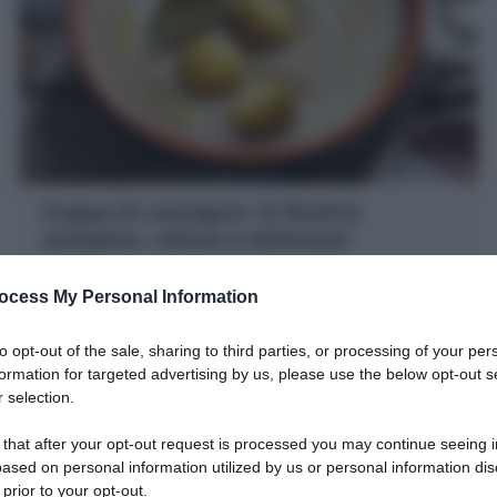
Zuppa di castagne: la Ricetta
semplice, veloce e deliziosa!
La Zuppa di castagne è una minestra calda e nutriente
ocess My Personal Information
a base di castagne bollite, patate, sedano, cipolla e
alloro perfetta per l'inverno
to opt-out of the sale, sharing to third parties, or processing of your per
5 minuti
Facile
formation for targeted advertising by us, please use the below opt-out s
 selection.
 that after your opt-out request is processed you may continue seeing i
ased on personal information utilized by us or personal information dis
 prior to your opt-out.