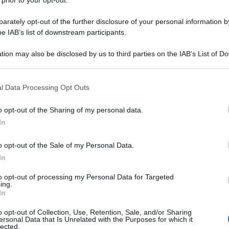
 prior to your opt-out.
rately opt-out of the further disclosure of your personal information by
he IAB’s list of downstream participants.
tion may also be disclosed by us to third parties on the IAB’s List of 
 that may further disclose it to other third parties.
Pan di spagna al cioccolato (Pan di
l Data Processing Opt Outs
spagna al cacao) la Ricetta perfetta!
o opt-out of the Sharing of my personal data.
Il Pan di spagna al cioccolato (Pan di spagna al cacao)
In
è un dolce squisito, variante del classico con cacao
nell'impasto! Ricetta e Segreti !
o opt-out of the Sale of my Personal Data.
In
15 minuti
Facile
to opt-out of processing my Personal Data for Targeted
ing.
In
o opt-out of Collection, Use, Retention, Sale, and/or Sharing
ersonal Data that Is Unrelated with the Purposes for which it
lected.