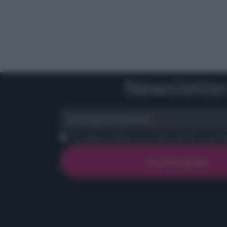
Newslette
scrivi qui la tua Email
Ho preso visione e accetto termini e priva