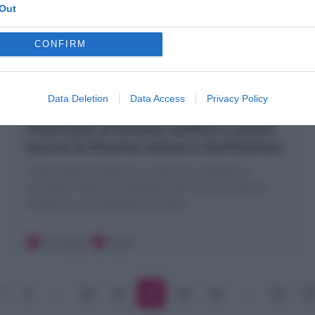
Out
CONFIRM
Data Deletion
Data Access
Privacy Policy
Plumcake al limone (soffice e senza
burro) la Ricetta veloce e facilissima!
Il Plumcake al limone è un dolce da colazione e
merenda, soffice e profumato senza burro! Ottimo
semplice o con glassato al limone!
10 minuti
Facile
1
2
…
20
21
22
23
24
…
54
5