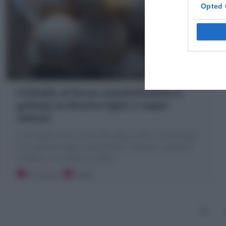
Opted 
Frittelle al forno (morbidissime e
golose) la Ricetta light e super
veloce!
Le Frittelle al forno sono dei golosi dolci di Carnevale,
una variante light e senza fritto! morbide e gustose
semplici o con pezzi di mele!
10 minuti
Facile