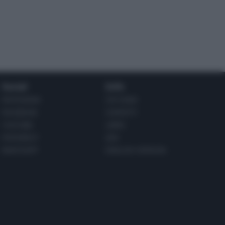
Social
Info
INSTAGRAM
CHI SONO
FACEBOOK
CONTATTI
YOUTUBE
LIBRO
PINTEREST
ADV
WHATSAPP
ENGLISH VERSION