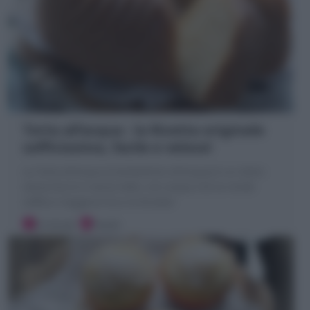
Torta all’acqua : la Ricetta originale
sofficissima, facile e veloce!
La Torta all'acqua (Ciambellone all'acqua) è un dolce
senza burro e senza latte, con acqua che la rende
soffice e leggera! Ecco la Ricetta!
8 minuti
Facile