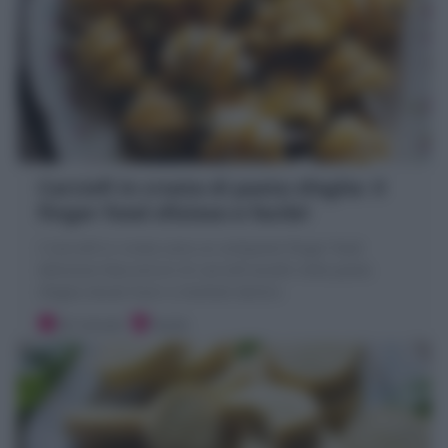
Carciofi in crosta di pasta sfoglia: il
finger food sfizioso e facile!
I Carciofi in crosta sono un antipasto finger food
delizioso! Bocconcini di carciofi avvolti nella pasta
sfoglia dorati fuori e morbidi dentro
20 minuti
Facile