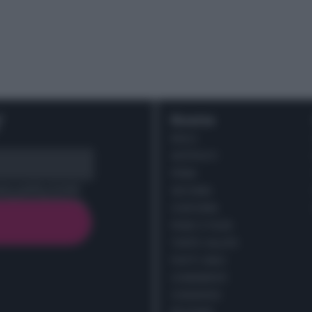
r
Ricette
DOLCI
ANTIPASTI
PRIMI
cy policy (
Link
)
SECONDI
CONTORNI
PANE E PIZZE
TORTE SALATE
PIATTI UNICI
CONDIMENTI
CONSERVE