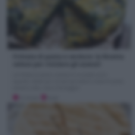
Frittata di pasta e verdure: la Ricetta
veloce per riciclare gli avanzi!
La Frittata di pasta e verdure è un piatto unico
squisito, ideale per riciclare gli avanzi! a base di pasta,
verdure cotte, uova e formaggio!
10 minuti
Facile