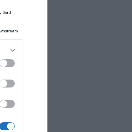
 third
Downstream