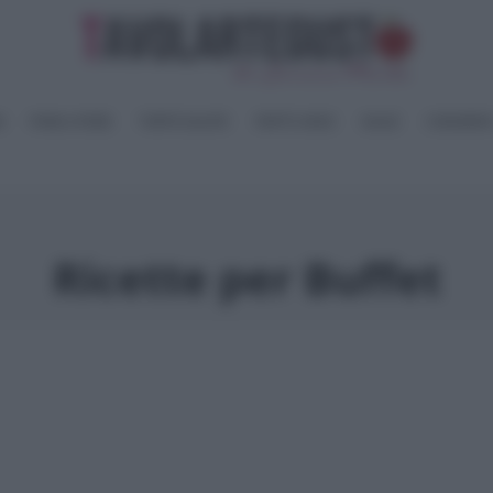
I
PANE e PIZZE
TORTE SALATE
PIATTI UNICI
SALSE
CONSERV
Ricette per Buffet