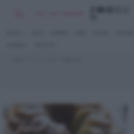
Chi
|
|
|
|
Libro
Adv
Newsletter
sono
RICETTE
DOLCI
ANTIPASTI
PRIMI
SECONDI
CONTORN
STAGIONI
RACCOLTE
Home
>
Ricette per Buffet
>
Pagina 22