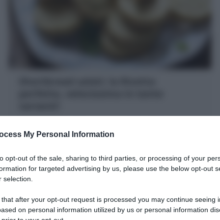
Shortbread salati: la Ricetta
perfetta, velocissima in tante
varianti!
Gli Shortbread salati sono un aperitivo sfizioso e
veloce, a base di farina, burro, tuorlo, parmigiano erbe
ocess My Personal Information
aromatiche ! friabili e squisiti
to opt-out of the sale, sharing to third parties, or processing of your per
15 minuti
Facile
formation for targeted advertising by us, please use the below opt-out s
 selection.
 that after your opt-out request is processed you may continue seeing i
ased on personal information utilized by us or personal information dis