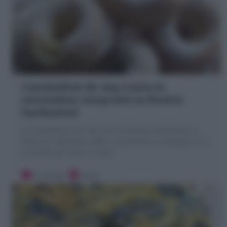
Ciambelline Mr day (come le
merendine comprate) la Ricetta
facilissima!
Le Ciambelline Mr day sono le famose merendine a
forma di ciambella, soffici, al profumo di vaniglia! Ecco
la Ricetta per farle in casa!
10 minuti
Facile