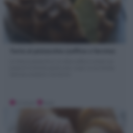
Torta al pistacchio (soffice o farcita)
La Torta al pistacchio è un dolce soffice e umido con
pistacchi di Bronte polverizzati. Scopri la mia Ricetta
deliziosa semplice o da farcire
10 minuti
Facile