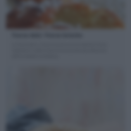
Trecce dolci -Trecce brioche
Le Trecce dolci o Trecce brioche sono le classiche Trecce
realizzate in soffice Pasta brioche profumata all'arancia
dall'incredibile morbidezza.