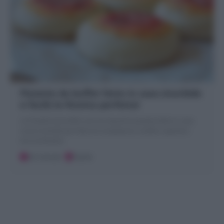
Pizzette da buffet fatte in casa (morbide
e facili) la Ricetta perfetta!
Le Pizzette da buffet sono le classiche pizzette fatte in casa
rosse morbide per feste di compleanno, buffet e aperitivi.
Ecco la Ricetta!
20 minuti
Facile