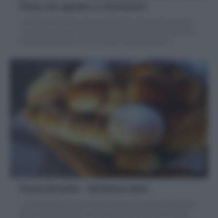
Pizza con patate e rosmarino
La Pizza con patate e rosmarino è una pizza bianca, semplice
,economica ma ricca di gusto! Scopri come fare una pizza con
patate buonissima, con uno strato di patate dorate
…
Pasta Brioche – Brioches dolci
La Pasta Brioche è una Ricetta di base per preparare Brioches
dolci, Trecce brioches, Cornetti brioches, Brioches col tuppo