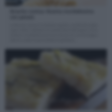
Brioche rustica: Ricetta morbidissima
con patate
La Brioche rustica è un lievitato squisito, una Brioche salata
super soffice, realizzata con patate lesse nell'impasto che la
rendono morbidissima al morso; farcita con con formaggi e
salumi a scelta! Scopri la Ricetta napoletana
…