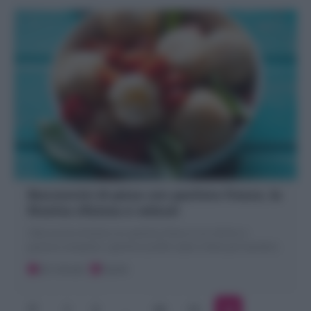
Bocconcini di pizza con pachino fresco, la
Ricetta sfiziosa e veloce!
I Bocconcini di pizza con pachino fresco è un ottimo e
gustoso antipasto, aperitivo,buffet salati e feste per bambini.
20 minuti
Facile
1
2
…
10
11
12