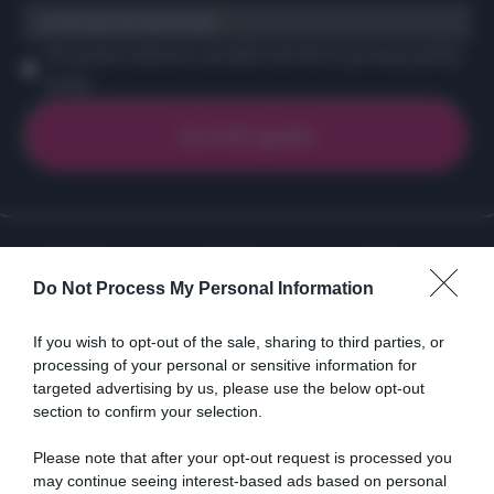
scrivi qui la tua Email
Ho preso visione e accetto termini e privacy policy
(
Link
)
Ricette
Social
Info
Do Not Process My Personal Information
DOLCI
INSTAGRAM
CHI SONO
ANTIPASTI
FACEBOOK
CONTATTI
If you wish to opt-out of the sale, sharing to third parties, or
PRIMI
YOUTUBE
LIBRO
processing of your personal or sensitive information for
SECONDI
PINTEREST
ADV
targeted advertising by us, please use the below opt-out
CONTORNI
WHATSAPP
ENGLISH VERSION
section to confirm your selection.
PANE E PIZZE
Please note that after your opt-out request is processed you
TORTE SALATE
may continue seeing interest-based ads based on personal