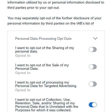
PIATTI UNICI
information utilized by us or personal information disclosed to
CONDIMENTI
third parties prior to your opt-out.
CONSERVE
You may separately opt-out of the further disclosure of your
BEVANDE
personal information by third parties on the IAB’s list of
LE BASI
downstream participants.
Personal Data Processing Opt Outs
This information may also be disclosed by us to third parties
on the IAB’s List of Downstream Participants that may further
I want to opt-out of the Sharing of my
disclose it to other third parties.
personal data.
Copyright 2011-2026 - Tavolartegusto S.R.L. semplificata © P.I. 15576601007 Ricette e
Fotografie sono di proprietà di Simona Mirto (Tutti i diritti sono riservati)
Opted In
Cookie Policy
|
Privacy Policy
|
Preferenze Privacy
I want to opt-out of the Sale of my
Personal Data.
Opted In
I want to opt-out of processing my
Personal Data for Targeted Advertising.
Opted In
I want to opt-out of Collection, Use,
Retention, Sale, and/or Sharing of my
Personal Data that Is Unrelated with the
Purposes for which it was collected.