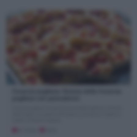
Focaccia pugliese: Ricetta della Focaccia
pugliese con pomodorini
Focaccia pugliese è la tipica focaccia della tradizione culinaria
della Puglia! con patate nell'impasto, pomodorini, origano e
cipolle. La Ricetta originale
30 minuti
Facile