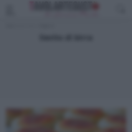
Menù
Home
>
lievito di birra
>
Pagina 12
lievito di birra