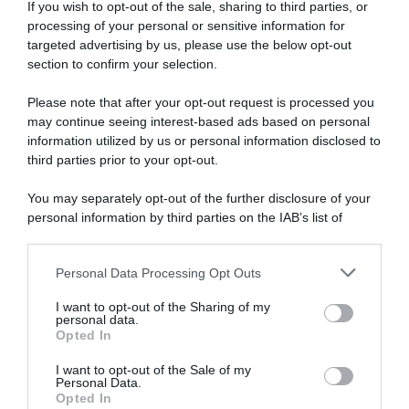
If you wish to opt-out of the sale, sharing to third parties, or
TORTE SALATE
processing of your personal or sensitive information for
PIATTI UNICI
targeted advertising by us, please use the below opt-out
CONDIMENTI
section to confirm your selection.
CONSERVE
Please note that after your opt-out request is processed you
BEVANDE
may continue seeing interest-based ads based on personal
LE BASI
information utilized by us or personal information disclosed to
third parties prior to your opt-out.
You may separately opt-out of the further disclosure of your
personal information by third parties on the IAB’s list of
Copyright 2011-2026 - Tavolartegusto S.R.L. semplificata © P.I. 15576601007 Ricette e
Fotografie sono di proprietà di Simona Mirto (Tutti i diritti sono riservati)
downstream participants.
Cookie Policy
|
Privacy Policy
|
Preferenze Privacy
Personal Data Processing Opt Outs
This information may also be disclosed by us to third parties
on the IAB’s List of Downstream Participants that may further
I want to opt-out of the Sharing of my
disclose it to other third parties.
personal data.
Opted In
I want to opt-out of the Sale of my
Personal Data.
Opted In