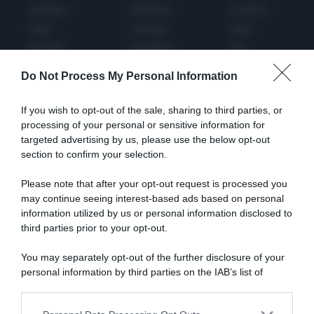
ANTIPASTI
FACEBOOK
CONTATTI
PRIMI
YOUTUBE
LIBRO
SECONDI
PINTEREST
ADV
CONTORNI
WHATSAPP
ENGLISH VERSION
Do Not Process My Personal Information
PANE E PIZZE
TORTE SALATE
If you wish to opt-out of the sale, sharing to third parties, or
processing of your personal or sensitive information for
PIATTI UNICI
targeted advertising by us, please use the below opt-out
CONDIMENTI
section to confirm your selection.
CONSERVE
BEVANDE
Please note that after your opt-out request is processed you
may continue seeing interest-based ads based on personal
LE BASI
information utilized by us or personal information disclosed to
third parties prior to your opt-out.
You may separately opt-out of the further disclosure of your
Copyright 2011-2026 - Tavolartegusto S.R.L. semplificata © P.I. 15576601007 Ricette e
personal information by third parties on the IAB’s list of
Fotografie sono di proprietà di Simona Mirto (Tutti i diritti sono riservati)
Cookie Policy
|
Privacy Policy
|
Preferenze Privacy
downstream participants.