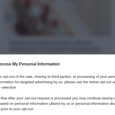
Rotolo di pandoro senza cottura
facilissimo! (Tronchetto di pandoro)
Il Rotolo di Pandoro è un dolce veloce per le feste! Un
Tronchetto fatto con una base di pandoro
ocess My Personal Information
avanzato, farcito con una crema allo yogurt e cocco!
to opt-out of the sale, sharing to third parties, or processing of your per
20 minuti
Facile
formation for targeted advertising by us, please use the below opt-out s
 selection.
 that after your opt-out request is processed you may continue seeing i
ased on personal information utilized by us or personal information dis
 prior to your opt-out.