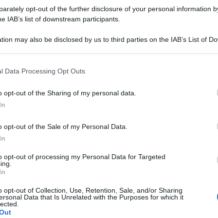
rately opt-out of the further disclosure of your personal information by
he IAB’s list of downstream participants.
tion may also be disclosed by us to third parties on the IAB’s List of 
 that may further disclose it to other third parties.
Pizzette allo yogurt soffici e veloci
l Data Processing Opt Outs
Senza lievitazione!
o opt-out of the Sharing of my personal data.
Le Pizzette allo yogurt più amate da grandi e piccoli!!
In
soffici, veloci senza lievitazione e con solo 2
ingredienti!! Perfette per Buffet e feste!!
o opt-out of the Sale of my Personal Data.
In
5 minuti
Facile
to opt-out of processing my Personal Data for Targeted
ing.
In
o opt-out of Collection, Use, Retention, Sale, and/or Sharing
ersonal Data that Is Unrelated with the Purposes for which it
lected.
Out