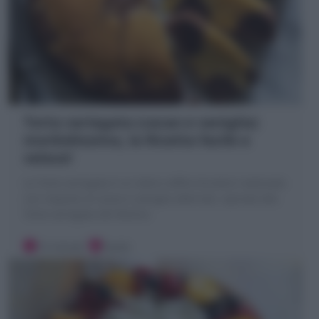
Torta variegata (cacao e vaniglia)
morbidissima, la Ricetta facile e
veloce!
La Torta variegata è un dolce soffice bicolore realizzato
con impasto al cacao e vaniglia alternati, ispirata alla
Torta variegata del Mulino
15 minuti
Facile