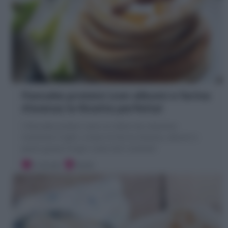
Pancake proteici (con albumi e farina
d’avena) la Ricetta perfetta!
I Pancake proteici sono un dolce da colazione
nutriente e light, a base di farina d'avena, albumi e
pochi grassi! Scopri come farli morbidi!
5 minuti
Facile