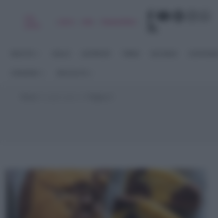
Chi
|
|
|
|
Libro
Adv
Newsletter
sono
RICETTE
DOLCI
ANTIPASTI
PRIMI
SECONDI
CONTORN
STAGIONI
RACCOLTE
Home
>
yogurt greco
>
Pagina 3