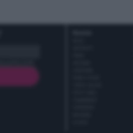
r
Ricette
DOLCI
ANTIPASTI
PRIMI
cy policy (
Link
)
SECONDI
CONTORNI
PANE E PIZZE
TORTE SALATE
PIATTI UNICI
CONDIMENTI
CONSERVE
BEVANDE
LE BASI