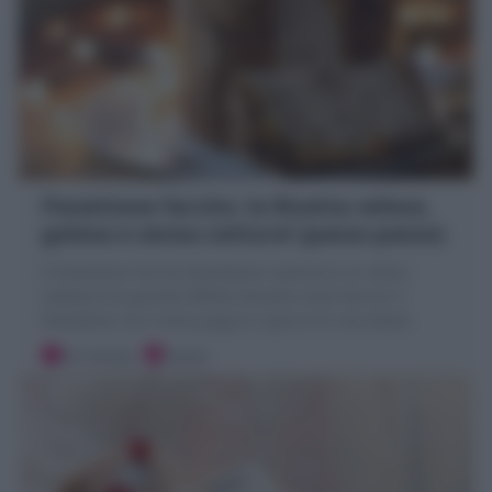
Panettone farcito: la Ricetta veloce,
golosa e senza cottura! (passo passo)
Il Panettone farcito (Panettone ripieno) è un dolce
natalizio di grande effetto! Ricetta come farcire il
Panettone con crema yogurt e gocce di cioccolato!
20 minuti
Facile