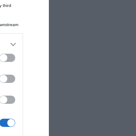
 third
Downstream