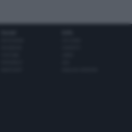
Social
Info
INSTAGRAM
CHI SONO
FACEBOOK
CONTATTI
YOUTUBE
LIBRO
PINTEREST
ADV
WHATSAPP
ENGLISH VERSION