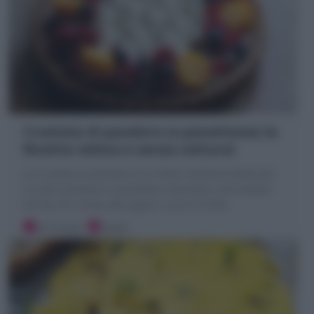
Crostata di pandoro (o panettone) la
Ricetta veloce e senza cottura!
La Crostata di pandoro è un dolce natalizio ideale per
riciclare pandoro e panettone avanzato e sbriciolato!
farcita con crema allo yogurt, cocco e frutta
20 minuti
Facile