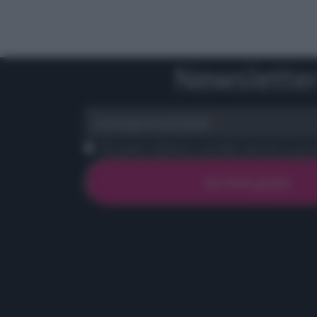
Newslette
scrivi qui la tua Email
Ho preso visione e accetto termini e priva