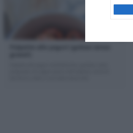
Polpette allo yogurt (golose senza
grassi!)
Polpette allo yogurt morbidissime, gustose, sane,
preparate con yogurt greco nell'impasto, carne di
tacchino e cotte in una salsa senza olio!