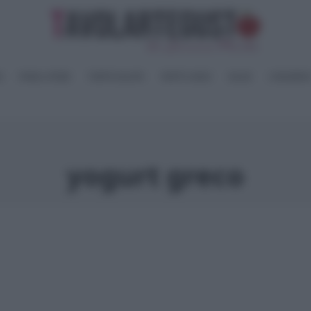
I
PANE e PIZZE
TORTE SALATE
PIATTI UNICI
SALSE
CONSERV
yogurt greco