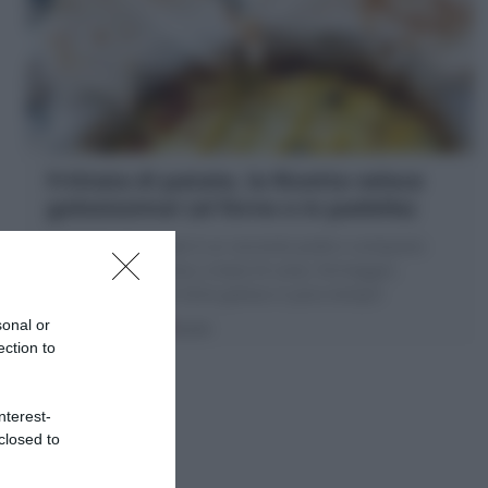
Frittata di patate, la Ricetta veloce
golosissima! (al forno o in padella)
La Frittata di patate è un secondo piatto o antipasto
della cucina italiana; a base di uova, formaggio,
patate! Ecco come farla golosa in poco tempo!
sonal or
10 minuti
Facile
ection to
nterest-
closed to