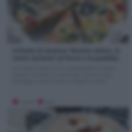
Frittata di verdure: Ricetta veloce, in
tante varianti! (al forno o in padella)
La Frittata di verdure è un secondo piatto nutriente,
gustoso, economico e svuota frigo, a base di uova,
formaggio e verdure miste di stagione a scelta!
5 minuti
Facile