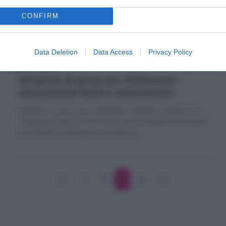
CONFIRM
Data Deletion
Data Access
Privacy Policy
Serpenti di pizza per Halloween
(Stuzzichini facili e velocissimi)
Serpenti di pizza per halloween morbidi e golosi! con
l'impasto pronto in 10 minuti senza lievitazioni! Perfetti
per Buffet di Halloween e bambini!!
1
2
3
4