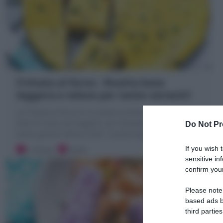
Frittata al forno : Ricetta base
leggera e veloce per tante varianti!
La Frittata al forno è un piatto economico e gustoso a
base di uova: più leggera, più morbida, senza fritto e
Do Not Pr
senza girare! ottima come "svuota frigo" !
If you wish 
5 minuti
Facile
sensitive in
confirm your
Please note
based ads b
third parties