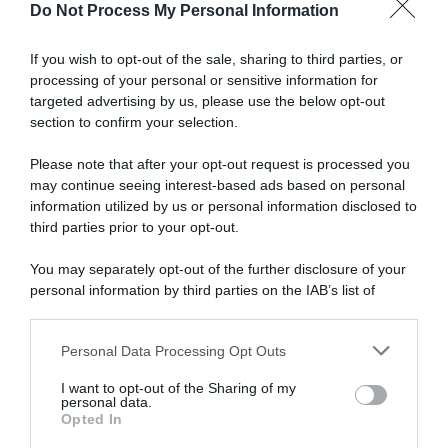
CONTORNI
WHATSAPP
ENGLISH VERSION
Do Not Process My Personal Information
PANE E PIZZE
TORTE SALATE
If you wish to opt-out of the sale, sharing to third parties, or
processing of your personal or sensitive information for
PIATTI UNICI
targeted advertising by us, please use the below opt-out
CONDIMENTI
section to confirm your selection.
CONSERVE
Please note that after your opt-out request is processed you
BEVANDE
may continue seeing interest-based ads based on personal
LE BASI
information utilized by us or personal information disclosed to
third parties prior to your opt-out.
You may separately opt-out of the further disclosure of your
personal information by third parties on the IAB’s list of
Copyright 2011-2026 - Tavolartegusto S.R.L. semplificata © P.I. 15576601007 Ricette e
Fotografie sono di proprietà di Simona Mirto (Tutti i diritti sono riservati)
downstream participants.
Cookie Policy
|
Privacy Policy
|
Preferenze Privacy
Personal Data Processing Opt Outs
This information may also be disclosed by us to third parties
on the IAB’s List of Downstream Participants that may further
I want to opt-out of the Sharing of my
disclose it to other third parties.
personal data.
Opted In