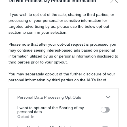
Do Not Process My Personal Information
PANE E PIZZE
TORTE SALATE
If you wish to opt-out of the sale, sharing to third parties, or
processing of your personal or sensitive information for
PIATTI UNICI
targeted advertising by us, please use the below opt-out
CONDIMENTI
section to confirm your selection.
CONSERVE
Please note that after your opt-out request is processed you
BEVANDE
may continue seeing interest-based ads based on personal
LE BASI
information utilized by us or personal information disclosed to
third parties prior to your opt-out.
You may separately opt-out of the further disclosure of your
personal information by third parties on the IAB’s list of
Copyright 2011-2026 - Tavolartegusto S.R.L. semplificata © P.I. 15576601007 Ricette e
Fotografie sono di proprietà di Simona Mirto (Tutti i diritti sono riservati)
downstream participants.
Cookie Policy
|
Privacy Policy
|
Preferenze Privacy
Personal Data Processing Opt Outs
This information may also be disclosed by us to third parties
on the IAB’s List of Downstream Participants that may further
I want to opt-out of the Sharing of my
disclose it to other third parties.
personal data.
Opted In