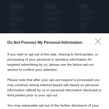
Ricette
Social
Info
DOLCI
INSTAGRAM
CHI SONO
ANTIPASTI
FACEBOOK
CONTATTI
PRIMI
YOUTUBE
LIBRO
SECONDI
PINTEREST
ADV
CONTORNI
WHATSAPP
ENGLISH VERSION
Do Not Process My Personal Information
PANE E PIZZE
TORTE SALATE
If you wish to opt-out of the sale, sharing to third parties, or
PIATTI UNICI
processing of your personal or sensitive information for
targeted advertising by us, please use the below opt-out
CONDIMENTI
section to confirm your selection.
CONSERVE
BEVANDE
Please note that after your opt-out request is processed you
may continue seeing interest-based ads based on personal
LE BASI
information utilized by us or personal information disclosed to
third parties prior to your opt-out.
You may separately opt-out of the further disclosure of your
Copyright 2011-2026 - Tavolartegusto S.R.L. semplificata © P.I. 15576601007 Ricette e