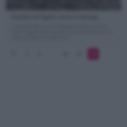
Insalata di fagioli, tonno e lattuga
L' Insalata di fagioli, tonno e lattuga è un piatto-contorno
veloce e leggero! Ideale quando si ha poco tempo,ma non si
vuole rinunciare ad un piatto sano
1
2
…
10
11
12