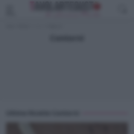
Menù
Home
>
Ricette
>
Contorni
>
Pagina 12
Contorni
Ultime Ricette Contorni