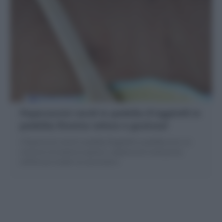
Peperoncini verdi in padella (Friggitelli in
padella) Ricetta veloce e gustosa!
I Peperoncini verdi in padella (friggitelli in padella) sono un
contorno di verdura e goloso: i peperoncini verdi prima
soffritti poi stufati con pomodoro