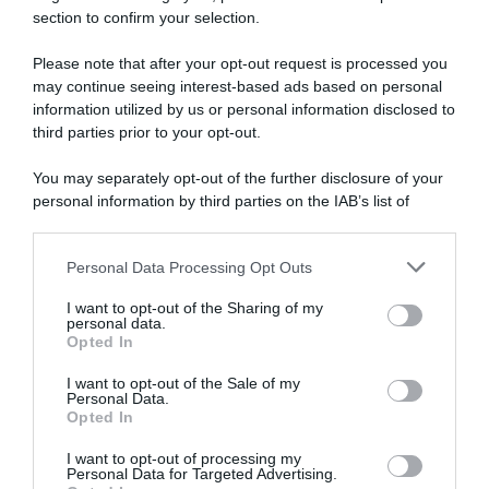
DOLCI
INSTAGRAM
CHI SONO
section to confirm your selection.
ANTIPASTI
FACEBOOK
CONTATTI
Please note that after your opt-out request is processed you
PRIMI
YOUTUBE
LIBRO
may continue seeing interest-based ads based on personal
SECONDI
PINTEREST
ADV
information utilized by us or personal information disclosed to
CONTORNI
WHATSAPP
ENGLISH VERSION
third parties prior to your opt-out.
PANE E PIZZE
You may separately opt-out of the further disclosure of your
TORTE SALATE
personal information by third parties on the IAB’s list of
PIATTI UNICI
downstream participants.
CONDIMENTI
Personal Data Processing Opt Outs
This information may also be disclosed by us to third parties
CONSERVE
on the IAB’s List of Downstream Participants that may further
BEVANDE
I want to opt-out of the Sharing of my
disclose it to other third parties.
personal data.
LE BASI
Opted In
I want to opt-out of the Sale of my
Personal Data.
Opted In
Copyright 2011-2026 - Tavolartegusto S.R.L. semplificata © P.I. 15576601007 Ricette e
Fotografie sono di proprietà di Simona Mirto (Tutti i diritti sono riservati)
I want to opt-out of processing my
Cookie Policy
|
Privacy Policy
|
Preferenze Privacy
Personal Data for Targeted Advertising.