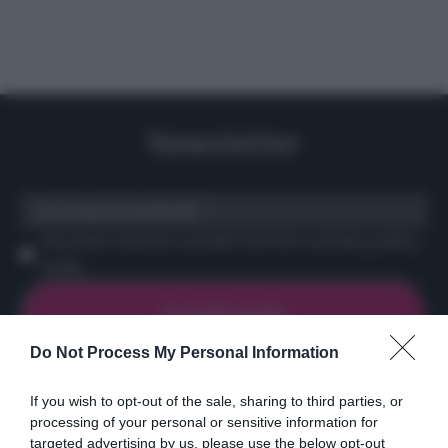
Newsletter
scrivi qui la tua Email
Ho preso visione e accetto termini e privacy policy
(
Link
)
Do Not Process My Personal Information
If you wish to opt-out of the sale, sharing to third parties, or
processing of your personal or sensitive information for
Ricette
Social
Info
targeted advertising by us, please use the below opt-out