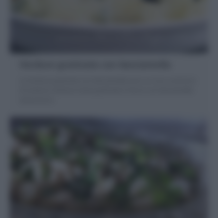
Verdure gratinate con besciamella
Le Verdure gratinate con besciamella sono un ricco contorno
di verdura: Verdure miste gratinate in forno con besciamella
senza burro