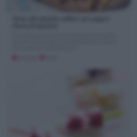
Torta alle pesche soffice con yogurt
(Torta di pesche)
la Torta alle pesche è un dolce da credenza estivo soffice e
genunino a base di yogurt e pesche fresche! Una Torta di
pesche deliziosa e soffice per giorni!
10 minuti
Facile