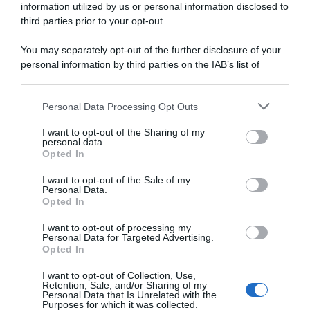
PIATTI UNICI
information utilized by us or personal information disclosed to
CONDIMENTI
third parties prior to your opt-out.
CONSERVE
You may separately opt-out of the further disclosure of your
BEVANDE
personal information by third parties on the IAB’s list of
LE BASI
downstream participants.
Personal Data Processing Opt Outs
This information may also be disclosed by us to third parties
on the IAB’s List of Downstream Participants that may further
I want to opt-out of the Sharing of my
disclose it to other third parties.
personal data.
Copyright 2011-2026 - Tavolartegusto S.R.L. semplificata © P.I. 15576601007 Ricette e
Fotografie sono di proprietà di Simona Mirto (Tutti i diritti sono riservati)
Opted In
Cookie Policy
|
Privacy Policy
|
Preferenze Privacy
I want to opt-out of the Sale of my
Personal Data.
Opted In
I want to opt-out of processing my
Personal Data for Targeted Advertising.
Opted In
I want to opt-out of Collection, Use,
Retention, Sale, and/or Sharing of my
Personal Data that Is Unrelated with the
Purposes for which it was collected.