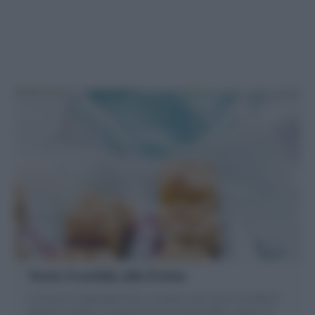
Torta Crumble alla frutta
La Torta Crumble alla frutta, in questo caso Torta Crumble di
pesche e mirtilli, è composta da una base soffice, ripieno di