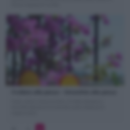
frutta e topping di Crumble.
Frullato alla pesca – Smoothie alla pesca
Fresco, estivo e senza zucchero, il Frullato alla pesca o
Smoothie alla pesca è la merenda e pasto ideale per le
stagioni estive
1
2