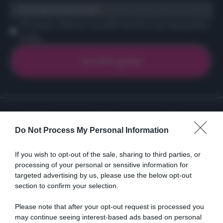
scrivi qui la tua Email
Ho preso visione e accetto termini e privacy policy
(
Link
)
Ricette
Social
Info
Do Not Process My Personal Information
DOLCI
INSTAGRAM
CHI SONO
ANTIPASTI
FACEBOOK
CONTATTI
If you wish to opt-out of the sale, sharing to third parties, or
PRIMI
YOUTUBE
LIBRO
processing of your personal or sensitive information for
SECONDI
PINTEREST
ADV
targeted advertising by us, please use the below opt-out
CONTORNI
WHATSAPP
ENGLISH VERSION
section to confirm your selection.
PANE E PIZZE
Please note that after your opt-out request is processed you
TORTE SALATE
may continue seeing interest-based ads based on personal