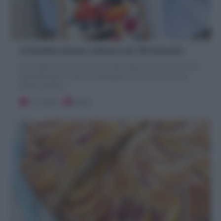
Crostata senza cottura (in 30 minuti)
la Crostata senza cottura è un dolce veloce e senza forno con
base di biscotti, crema al mascarpone e frutta. Ecco la mia
Ricetta perfetta
15 minuti
Facile