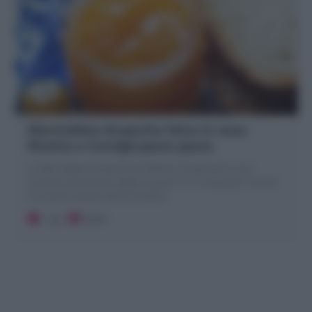
Marmellata di pesche fatta in casa:
Ricetta e Consigli passo passo
La Marmellata di pesche (Confettura di pesche) è tra le
conserve più buone! ideale su pane o in crostata per trovare
in inverno il gusto dei frutti estivi!
1 ora
Facile