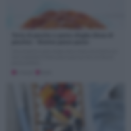
Torta di pesche e pasta sfoglia (Rosa di
pesche) – Ricetta passo passo
Torta di pesche e pasta sfoglia veloce, facile e buonissima con
solo 4 ingredienti! Ricetta passo passo per fare una Rosa di
pesche perfetta!
5 minuti
Facile