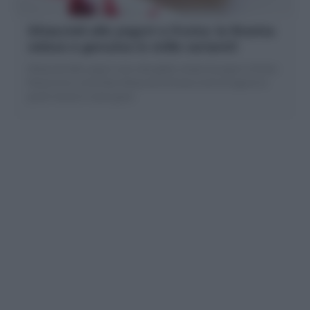
Ghiaccioli allo yogurt e frutta: la Ricetta
veloce e genuina in mille varianti!
Ghiaccioli allo yogurt sono dei gelati a base di yogurt e frutta
fresca! Ecco come fare Ghiaccioli di frutta ricchi di sapore in
pochi minuti in tanti gusti