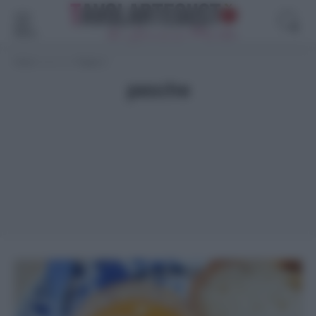
Menù
Home
>
pesche
>
Pagina 2
pesche