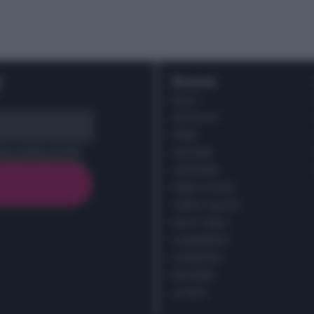
r
Ricette
DOLCI
ANTIPASTI
PRIMI
cy policy (
Link
)
SECONDI
CONTORNI
PANE E PIZZE
TORTE SALATE
PIATTI UNICI
CONDIMENTI
CONSERVE
BEVANDE
LE BASI