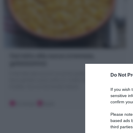
Farrotto alla zucca (cremoso,
golosissimo)
Il Farrotto alla zucca è un primo piatto sano dove il
Do Not Pr
farro perlato cuoce come un risotto nella zucca
frullata. Ecco la mia Ricetta Veloce!
If you wish 
sensitive in
confirm your
10 minuti
Facile
Please note
based ads b
third parties