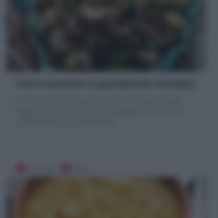
Farro zucchine e gamberetti (freddo)
Il Farro zucchine e gamberetti è un’insalata fredda,
leggera, proteica e veloce con gamberetti freschi o
surgelati! Scopri la mia Ricetta
15 minuti
Facile