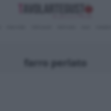
I
PANE e PIZZE
TORTE SALATE
PIATTI UNICI
SALSE
CONSERV
farro perlato