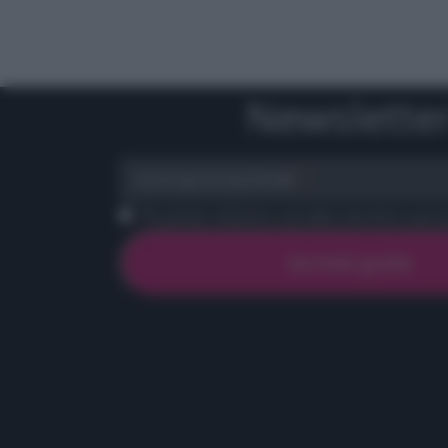
Newslette
scrivi qui la tua Email
Ho preso visione e accetto termini e priva