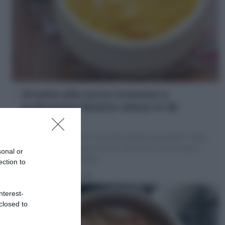
Orzotto alla zucca (cremoso e
profumato) Ricetta veloce in 30
minuti!
L'Orzotto alla zucca è un primo piatto autunnale, caldo
e confortante, a base di Orzo con la zucca che cuoce
sonal or
proprio come il risotto!
ection to
5 minuti
Facile
nterest-
closed to