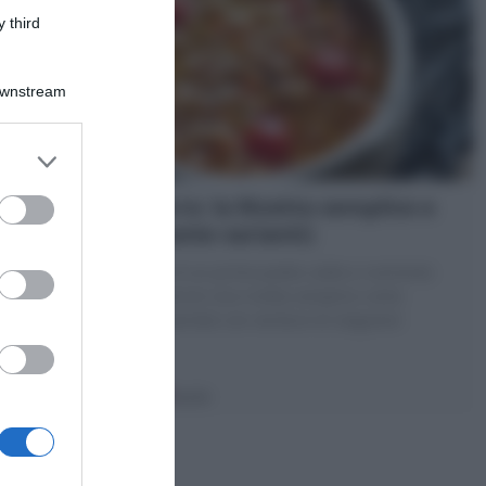
 third
Downstream
Zuppa di farro: la Ricetta semplice e
saporita! (tante varianti)
La Zuppa di farro è un primo piatto caldo e nutriente
perfetto per l'inverno! una ricetta semplice come
cucinare il farro perlato con verdure di stagione!
10 minuti
Facile