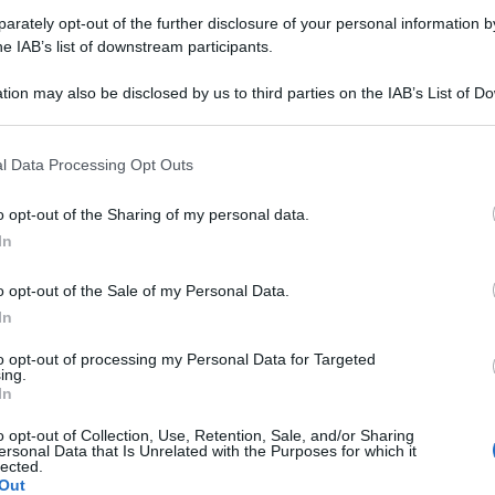
rately opt-out of the further disclosure of your personal information by
he IAB’s list of downstream participants.
tion may also be disclosed by us to third parties on the IAB’s List of 
 that may further disclose it to other third parties.
l Data Processing Opt Outs
Insalata di farro con verdure, fredda
o opt-out of the Sharing of my personal data.
ed estiva! (Ricetta veloce e varianti)
In
L'Insalata di farro è un primo piatto freddo estivo,
o opt-out of the Sale of my Personal Data.
gustoso e veloce con il farro perlato! Ecco la Ricetta
In
Insalata di farro con verdure, in tante varianti
to opt-out of processing my Personal Data for Targeted
ing.
In
10 minuti
Facile
o opt-out of Collection, Use, Retention, Sale, and/or Sharing
ersonal Data that Is Unrelated with the Purposes for which it
lected.
Out