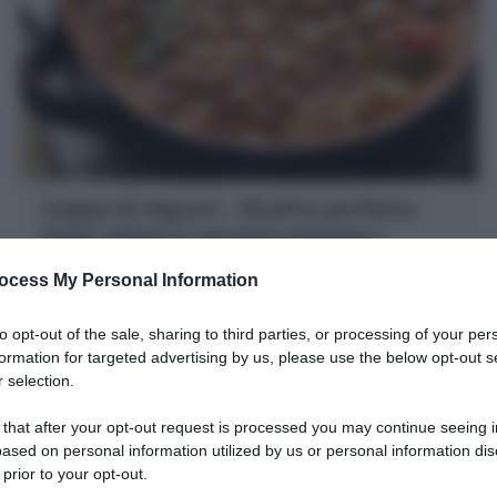
Zuppa di legumi : Ricetta perfetta
base veloce e varianti gustose !
La Zuppa di legumi è un primo piatto nutriente e
ocess My Personal Information
salutare con fagioli a scelta, ceci, lenticchie, cicerchie
e o cereali! Scopri la Ricetta
to opt-out of the sale, sharing to third parties, or processing of your per
formation for targeted advertising by us, please use the below opt-out s
 selection.
5 minuti
Facile
 that after your opt-out request is processed you may continue seeing i
ased on personal information utilized by us or personal information dis
 prior to your opt-out.