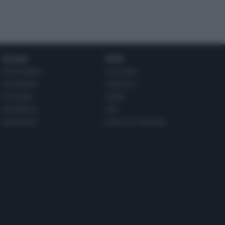
Social
Info
INSTAGRAM
CHI SONO
FACEBOOK
CONTATTI
YOUTUBE
LIBRO
PINTEREST
ADV
WHATSAPP
ENGLISH VERSION