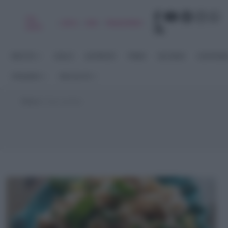
Chi
|
|
|
|
Libro
Adv
Newsletter
sono
RICETTE
DOLCI
ANTIPASTI
PRIMI
SECONDI
CONTORN
STAGIONI
RACCOLTE
Home
>
farro perlato