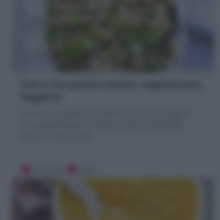
Farro con piselli (veloce, vegetariano,
leggero)
II Farro con piselli è un piatto unico sano e leggero:
un’insalata tiepida o fredda con farro sbollentato,
piselli e ricotta salata.
20 minuti
Facile