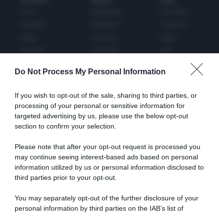
DOLCI
INSTAGRAM
CHI SONO
ANTIPASTI
FACEBOOK
CONTATTI
PRIMI
YOUTUBE
LIBRO
SECONDI
PINTEREST
ADV
CONTORNI
WHATSAPP
ENGLISH VERSION
Do Not Process My Personal Information
PANE E PIZZE
TORTE SALATE
If you wish to opt-out of the sale, sharing to third parties, or
PIATTI UNICI
processing of your personal or sensitive information for
targeted advertising by us, please use the below opt-out
CONDIMENTI
section to confirm your selection.
CONSERVE
BEVANDE
Please note that after your opt-out request is processed you
may continue seeing interest-based ads based on personal
LE BASI
information utilized by us or personal information disclosed to
third parties prior to your opt-out.
You may separately opt-out of the further disclosure of your
Copyright 2011-2026 - Tavolartegusto S.R.L. semplificata © P.I. 15576601007 Ricette e
personal information by third parties on the IAB’s list of
Fotografie sono di proprietà di Simona Mirto (Tutti i diritti sono riservati)
Cookie Policy
|
Privacy Policy
|
Preferenze Privacy
downstream participants.