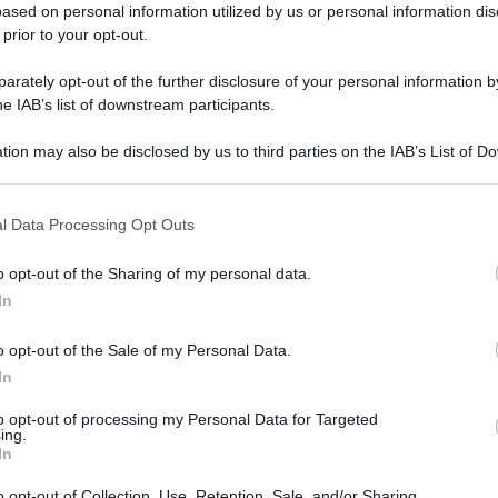
ased on personal information utilized by us or personal information dis
 prior to your opt-out.
rately opt-out of the further disclosure of your personal information by
he IAB’s list of downstream participants.
tion may also be disclosed by us to third parties on the IAB’s List of 
 that may further disclose it to other third parties.
l Data Processing Opt Outs
Peperoni in agrodolce (Ricetta
veloce in padella)
o opt-out of the Sharing of my personal data.
In
Scopri la Ricetta Peperoni in agrodolce con olio, aceto
e zucchero. Un contorno estivo e gustoso da fare in
o opt-out of the Sale of my Personal Data.
padella in pochi minuti!
In
to opt-out of processing my Personal Data for Targeted
5 minuti
Facile
ing.
In
o opt-out of Collection, Use, Retention, Sale, and/or Sharing