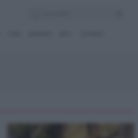
E
Le BASI
INGREDIENTI
DIETE
OCCASIONI