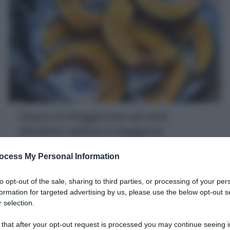
Zucca in friggitrice ad aria
(Ricetta veloce e leggera)
La Zucca in friggitrice ad aria è un contorno semplice,
ocess My Personal Information
delizioso e leggero perfetto anche come base per
realizzare numerosi piatti
to opt-out of the sale, sharing to third parties, or processing of your per
5 minuti
Facile
formation for targeted advertising by us, please use the below opt-out s
 selection.
 that after your opt-out request is processed you may continue seeing i