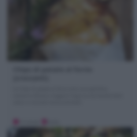
Chips di patate al forno
(croccanti)
Le Chips di patate al forno sono uno aperitivo,
contorno sfizioso e leggero! Segui la mia Ricetta farle
veloci e croccanti senza ammollo!
15 minuti
Facile