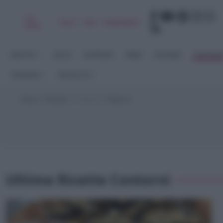
Chi
|
|
|
|
Libro
Adv
Newsletter
sono
RICETTE
DOLCI
ANTIPASTI
PRIMI
SECONDI
CONTORN
STAGIONI
RACCOLTE
Home
>
Ricette
>
Contorni
>
Pagina 2
Ultime Ricette Contorni