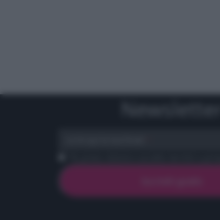
Newslette
scrivi qui la tua Email
Ho preso visione e accetto termini e priva