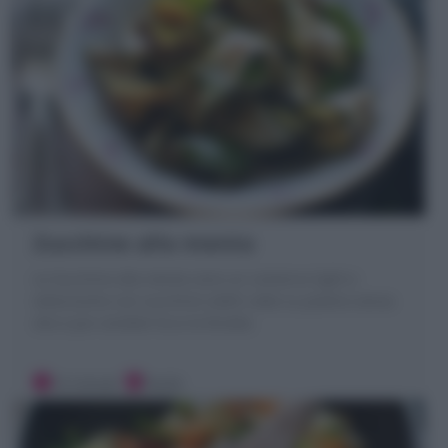
Zucchine alla menta
Le Zucchine alla menta sono un contorno light e
velocissimo con zucchine sottili cotte su piastra senza
olio e poi condite! Ecco la Ricetta
10 minuti
Facile