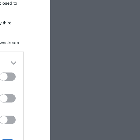
closed to
 third
Downstream