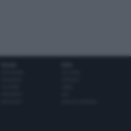
Social
Info
INSTAGRAM
CHI SONO
FACEBOOK
CONTATTI
YOUTUBE
LIBRO
PINTEREST
ADV
WHATSAPP
ENGLISH VERSION