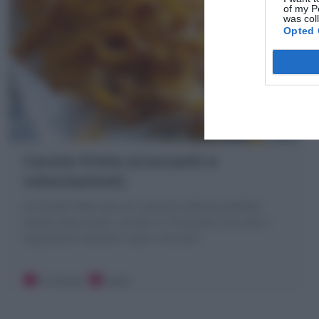
of my P
was col
Opted 
Carote fritte (croccanti e
velocissime!)
Le Carote fritte sono un contorno sfizioso perfetto
anche come snack , pronte in 10 minuti e con soli 3
ingredienti! dorate e super croccanti
10 minuti
Facile