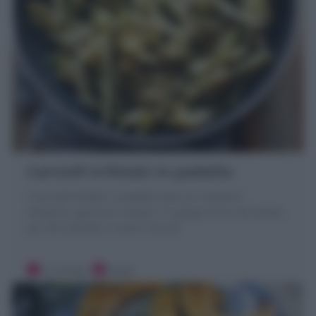
Carciofi trifolati in padella
I Carciofi trifolati in padella sono un contorno
semplice, genuino e veloce: Ti spiego errori da evitare
per farli perfetti in pochi minuti!
15 minuti
Facile