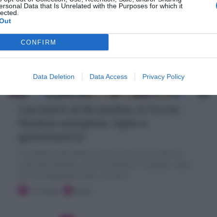
ersonal Data that Is Unrelated with the Purposes for which it
lected.
Out
CONFIRM
Data Deletion
Data Access
Privacy Policy
Cavoletti di Bruxelles al forno:
Ricetta semplice, light e
golosissima!
I Cavoletti di Bruxelles al forno sono uno contorno
invernale salutare, ricco di vitamine e di gusto, ideali
per accompagnare tutti i secondi
10 minuti
Facile