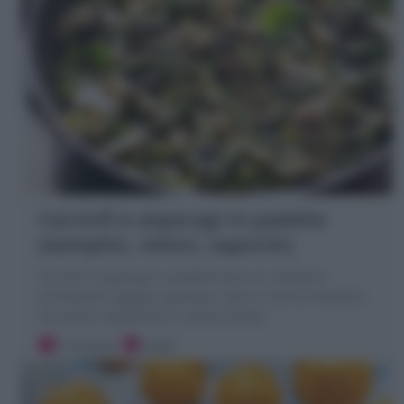
Carciofi e asparagi in padella
(semplici, veloci, saporiti)
Carciofi e asparagi in padella sono un contorno
primaverile leggero, gustoso, sano e ricco di vitamine
con pochi ingredienti e cottura breve
15 minuti
Facile