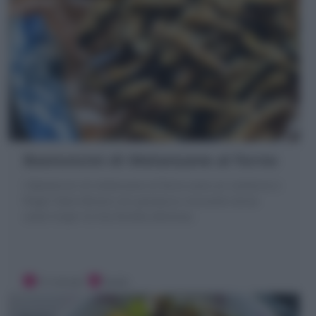
Bastoncini di Melanzane al forno
I Bastoncini di melanzane al forno sono un contorno e
finger food sfizioso con panatura croccante senza
uova! Scopri la mia Ricetta deliziosa
15 minuti
Facile