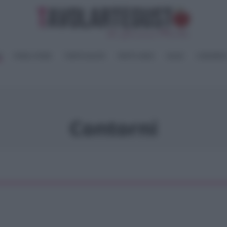
I
PANE e PIZZE
TORTE SALATE
PIATTI UNICI
SALSE
CONSERV
Contorni