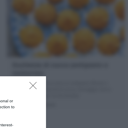
Duchesse di zucca (antipasto o
contorno)
Le Duchesse di zucca sono un antipasto sfizioso o
contorno: ciuffi di purea di zucca, formaggio, burro
cotti al forno. Scopri la mia Ricetta!
sonal or
20 minuti
Facile
ection to
nterest-