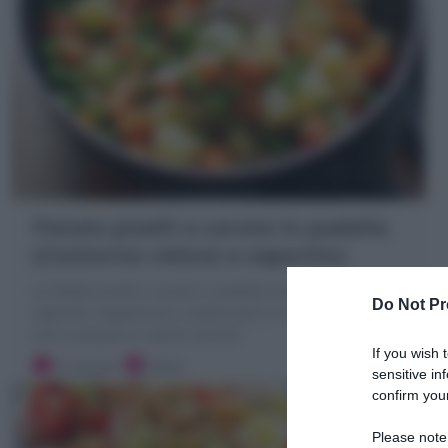
Patate piselli e carote in padella
(Contorno veloce e saporito)
Le Patate piselli e carote in padella sono un contorno
Do Not Pr
saporito, vegetariano, sostanzioso e ricco di vitamine
che si prepara in pochi minuti!
If you wish 
10 minuti
Facile
sensitive in
confirm your
Please note