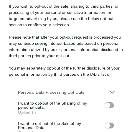
If you wish to opt-out of the sale, sharing to third parties, or
TORTE SALATE
processing of your personal or sensitive information for
PIATTI UNICI
targeted advertising by us, please use the below opt-out
CONDIMENTI
section to confirm your selection.
CONSERVE
Please note that after your opt-out request is processed you
BEVANDE
may continue seeing interest-based ads based on personal
LE BASI
information utilized by us or personal information disclosed to
third parties prior to your opt-out.
You may separately opt-out of the further disclosure of your
personal information by third parties on the IAB’s list of
Copyright 2011-2026 - Tavolartegusto S.R.L. semplificata © P.I. 15576601007 Ricette e
Fotografie sono di proprietà di Simona Mirto (Tutti i diritti sono riservati)
downstream participants.
Cookie Policy
|
Privacy Policy
|
Preferenze Privacy
Personal Data Processing Opt Outs
This information may also be disclosed by us to third parties
on the IAB’s List of Downstream Participants that may further
I want to opt-out of the Sharing of my
disclose it to other third parties.
personal data.
Opted In
I want to opt-out of the Sale of my
Personal Data.