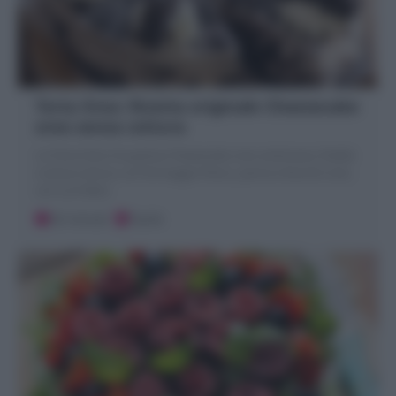
Torta Oreo: Ricetta originale Cheesecake
oreo senza cottura
La Torta Oreo è la golosa Cheesecake oreo americana, fredda
e senza cottura, con formaggio fresco, panna e biscotti oreo,
con cui è fatta
30 minuti
Facile