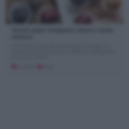
Tartufi salati: l’antipasto veloce e senza
cottura!
Tartufi salati sono le palline al formaggio al formaggio con
granella di frutta secca ed erbe! un finger food facile perfetto
per aperitivi e buffet !
10 minuti
Facile