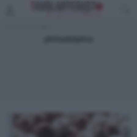
Menù
Home
>
philadelphia
>
Pagina 3
philadelphia