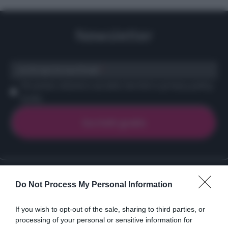
Newsletter
scrivi qui la tua Email
Ho preso visione e accetto termini e privacy policy
(
Link
)
Ricette
Social
Info
Do Not Process My Personal Information
DOLCI
INSTAGRAM
CHI SONO
ANTIPASTI
FACEBOOK
CONTATTI
If you wish to opt-out of the sale, sharing to third parties, or
processing of your personal or sensitive information for
PRIMI
YOUTUBE
LIBRO