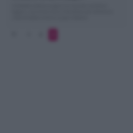
L'Omelette verdure e yogurt è un secondo nutriente e
leggero. L'uso di olio e burro è facoltativo per ottenere se
volete Omelette verdure e yogurt dietetica
1
2
3