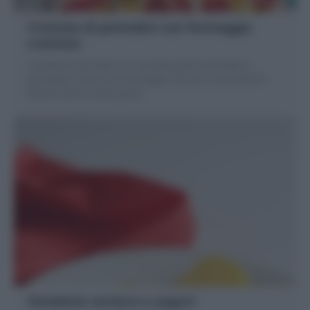
Crostata di pomodori con formaggio
cremoso
Crostata di pomodori con una base golosa di brisée al
parmigiano, farcita con formaggio cremoso e pomodorini!
Ricetta veloce e facile passo!
Omelette verdure e yogurt