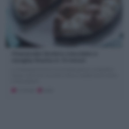
Cheesecake bicolore (cioccolato e
vaniglia) Ricetta in 15 minuti
La Cheesecake bicolore è torta fredda golosa e coreografica
doppio colore nero cioccolato e bianco vaniglia; senza cottura
e senza gelatina
15 minuti
Facile