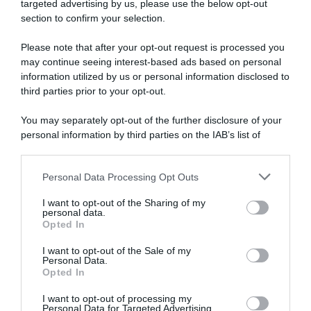
targeted advertising by us, please use the below opt-out
SECONDI
PINTEREST
ADV
section to confirm your selection.
CONTORNI
WHATSAPP
ENGLISH VERSION
PANE E PIZZE
Please note that after your opt-out request is processed you
may continue seeing interest-based ads based on personal
TORTE SALATE
information utilized by us or personal information disclosed to
PIATTI UNICI
third parties prior to your opt-out.
CONDIMENTI
You may separately opt-out of the further disclosure of your
CONSERVE
personal information by third parties on the IAB’s list of
BEVANDE
downstream participants.
LE BASI
Personal Data Processing Opt Outs
This information may also be disclosed by us to third parties
on the IAB’s List of Downstream Participants that may further
I want to opt-out of the Sharing of my
disclose it to other third parties.
personal data.
Opted In
Copyright 2011-2026 - Tavolartegusto S.R.L. semplificata © P.I. 15576601007 Ricette e
Fotografie sono di proprietà di Simona Mirto (Tutti i diritti sono riservati)
Cookie Policy
|
Privacy Policy
|
Preferenze Privacy
I want to opt-out of the Sale of my
Personal Data.
Opted In
I want to opt-out of processing my
Personal Data for Targeted Advertising.