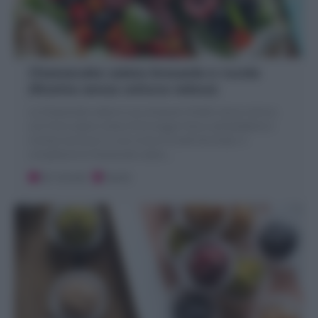
Cheesecake salata bresaola e rucola
(Ricetta senza cottura veloce)
La Cheesecake salata è una antipasto freddo senza cottura,
una Torta salata a base di formaggio fresco (philadelphia e
ricotta) racchiuso in una crosta di taralli sbriciolati. A
completare la Cheesecake salata
…
30 minuti
Facile