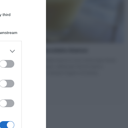
 third
Downstream
Crema al cioccolato bianco
La Crema al cioccolato bianco è una crema base facile
e veloce da realizzare; ideale per farcire torte e
crostate, tuffare o riempire bignè e brioches,