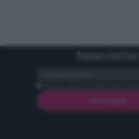
Newslette
scrivi qui la tua Email
Ho preso visione e accetto termini e priva