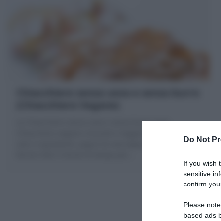
Chiacchiere senza uova e senza burro
(Chiacchiere Vegane)
Le Chiacchiere senza uova e senza burro sono
Chiacchiere vegane croccanti e leggere preparate con
Do Not Pr
solo 2 ingredienti: yogurt di soia (oppure bianco) e
farina! Solo 5 minuti di tempo per
…
If you wish 
sensitive in
confirm your
Please note
based ads b