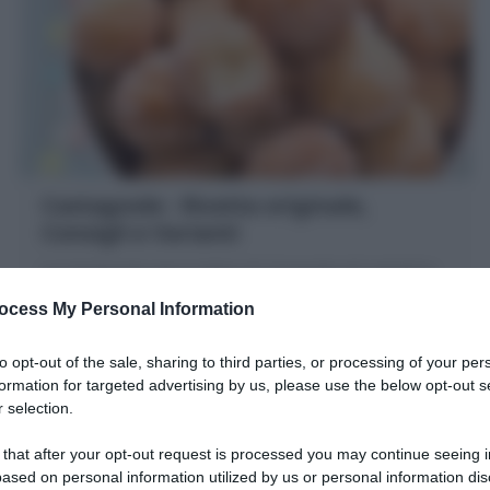
Castagnole : Ricetta originale,
Consigli e Varianti
Le Castagnole sono il dolce di Carnevale più semplice
e veloce. Scopri la mia Ricetta per farle sofficissime,
ocess My Personal Information
profumate e senza unto!
to opt-out of the sale, sharing to third parties, or processing of your per
15 minuti
Facile
formation for targeted advertising by us, please use the below opt-out s
 selection.
 that after your opt-out request is processed you may continue seeing i
ased on personal information utilized by us or personal information dis