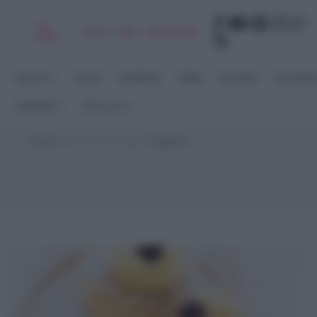
Chi
|
|
|
|
Libro
Adv
Newsletter
sono
RICETTE
DOLCI
ANTIPASTI
PRIMI
SECONDI
CONTORN
STAGIONI
RACCOLTE
Home
>
Dolci di Carnevale
>
Pagina 6