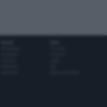
Social
Info
INSTAGRAM
CHI SONO
FACEBOOK
CONTATTI
YOUTUBE
LIBRO
PINTEREST
ADV
WHATSAPP
ENGLISH VERSION