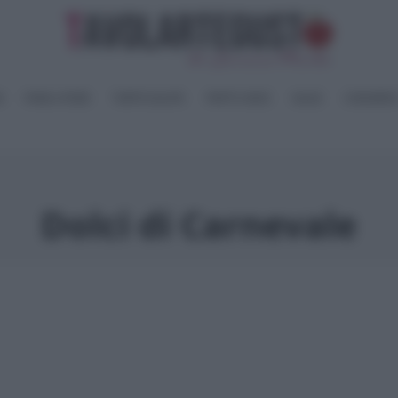
I
PANE e PIZZE
TORTE SALATE
PIATTI UNICI
SALSE
CONSERV
Dolci di Carnevale