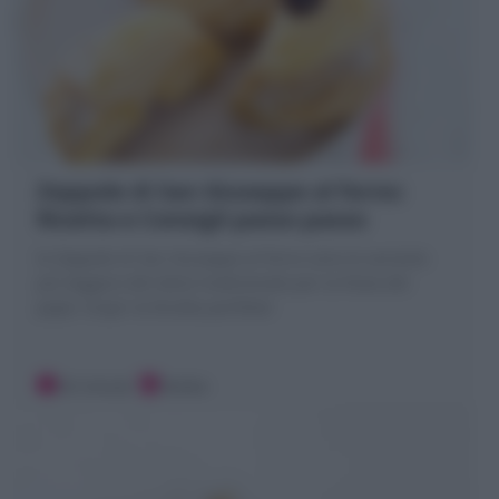
Zeppole di San Giuseppe al forno:
Ricetta e Consigli passo passo
le Zeppole di San Giuseppe al forno sono la variante
più leggera del dolce tradizionale per la Festa del
papà. Scopri la Ricetta perfetta!
30 minuti
Media