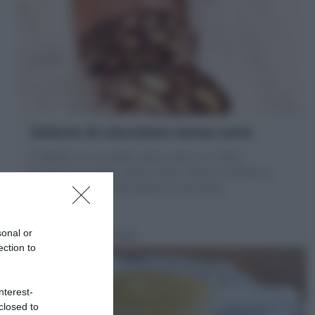
Salame di cioccolato senza uova
Il Salame di cioccolato senza uova è un dolce
buonissimo, facile, veloce senza cottura! morbido a
tratti croccante e dal sapore di cioccolato
sonal or
15 minuti
Facile
ection to
nterest-
closed to