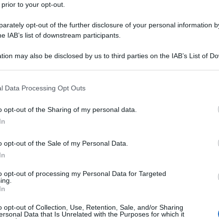
 prior to your opt-out.
rately opt-out of the further disclosure of your personal information by
he IAB’s list of downstream participants.
tion may also be disclosed by us to third parties on the IAB’s List of 
 that may further disclose it to other third parties.
Ciambelle fritte (Graffe senza
l Data Processing Opt Outs
patate) Ricetta Ciambelle soffici
come al bar!
o opt-out of the Sharing of my personal data.
In
Le Ciambelle fritte o Graffe senza patate: sono soffici
frittelle a forma di ciambella fritte, ricoperte di
o opt-out of the Sale of my Personal Data.
zucchero! Miglior Ricetta per fare le Ciambelle!
In
20 minuti
Facile
to opt-out of processing my Personal Data for Targeted
ing.
In
1
2
…
4
5
6
o opt-out of Collection, Use, Retention, Sale, and/or Sharing
ersonal Data that Is Unrelated with the Purposes for which it