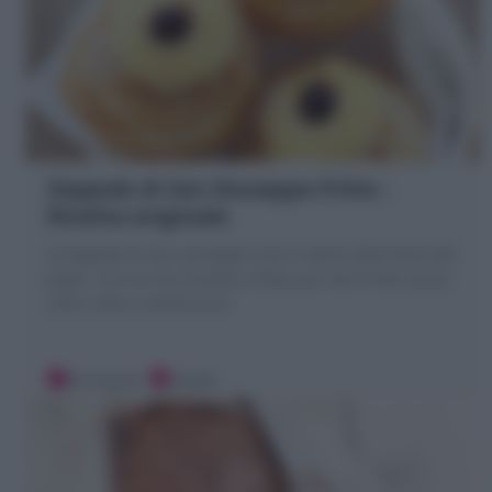
Zeppole di San Giuseppe fritte :
Ricetta originale
le Zeppole di San Giuseppe sono il dolce della festa del
papà . Ecco la mia Ricetta e Video per farle fritte senza
unto come in pasticceria
40 minuti
Media