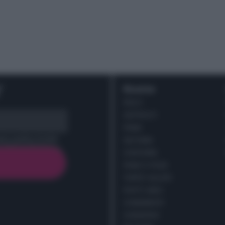
r
Ricette
DOLCI
ANTIPASTI
PRIMI
cy policy (
Link
)
SECONDI
CONTORNI
PANE E PIZZE
TORTE SALATE
PIATTI UNICI
CONDIMENTI
CONSERVE