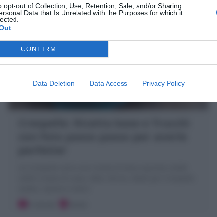
o opt-out of Collection, Use, Retention, Sale, and/or Sharing
ersonal Data that Is Unrelated with the Purposes for which it
lected.
Out
CONFIRM
Data Deletion
Data Access
Privacy Policy
Crespelle: Ricetta base e Trucchi
con foto passo passo per averle
perfette!
Le Crespelle sono una ricetta di base squisita cialde
sottili a base di uova, latte, farina, ideali per Crespelle
salate, ripiene e dolci!
5 minuti
Facile