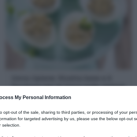
Uova ripiene: Ricetta base e 6
farciture per le Uova sode ripiene
Le Uova ripiene sono un antipasto squisito: come fare
ocess My Personal Information
le uova sode ripiene perfette : di tonno, senza tonno,
vegetariane, in tante varianti!
to opt-out of the sale, sharing to third parties, or processing of your per
formation for targeted advertising by us, please use the below opt-out s
10 minuti
Facile
 selection.