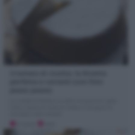
Crostata di ricotta: la Ricetta
perfetta e varianti (con foto
passo passo)
La Crostata di Ricotta è un dolce con guscio di pasta
frolla e ripieno di crema di ricotta e o con gocce di
cioccolato e altre varianti!
20 minuti
Facile