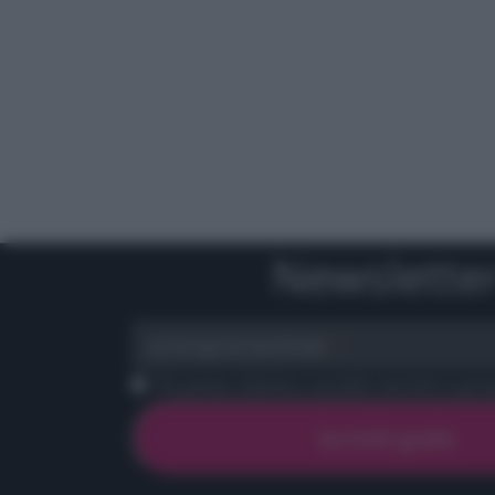
Newslette
scrivi qui la tua Email
Ho preso visione e accetto termini e priva