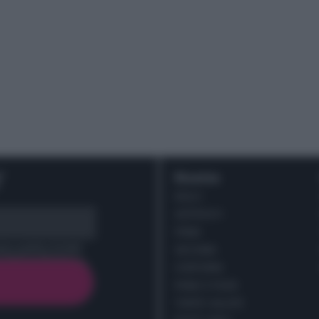
r
Ricette
DOLCI
ANTIPASTI
PRIMI
cy policy (
Link
)
SECONDI
CONTORNI
PANE E PIZZE
TORTE SALATE