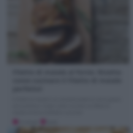
Filetto di maiale al forno: Ricetta
come cucinare il Filetto di maiale
perfetto!
Il Filetto di maiale è un secondo piatto di carne goloso
ed economico. Scopri come cucinare un filetto di
maiale al forno morbido e succoso!
10 minuti
Facile