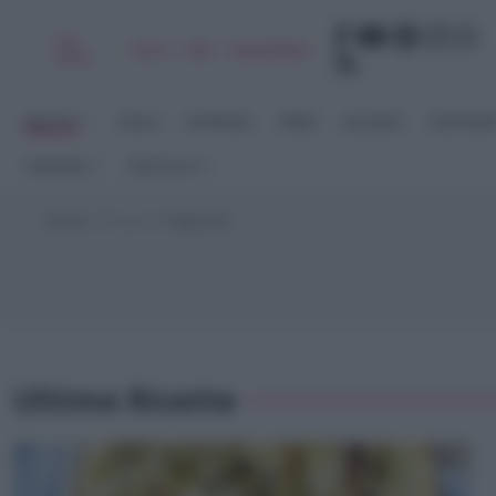
Chi
|
|
|
|
Libro
Adv
Newsletter
sono
RICETTE
DOLCI
ANTIPASTI
PRIMI
SECONDI
CONTORN
STAGIONI
RACCOLTE
Home
>
Ricette
>
Pagina 60
Ultime Ricette