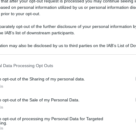
 that after your opt-out request is processed you may continue seeing i
ased on personal information utilized by us or personal information dis
 prior to your opt-out.
rately opt-out of the further disclosure of your personal information by
he IAB’s list of downstream participants.
tion may also be disclosed by us to third parties on the IAB’s List of 
 that may further disclose it to other third parties.
l Data Processing Opt Outs
Torta di mele e yogurt
(sofficissima e super facile)
o opt-out of the Sharing of my personal data.
In
La Torta di mele e yogurt è un dolce squisito, soffice e
genuino senza burro, yogurt nell'impasto e pezzi di
o opt-out of the Sale of my Personal Data.
mele sia dentro che sopra!
In
to opt-out of processing my Personal Data for Targeted
ing.
10 minuti
Facile
In