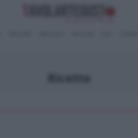
I
PANE e PIZZE
TORTE SALATE
PIATTI UNICI
SALSE
CONSERV
Ricette