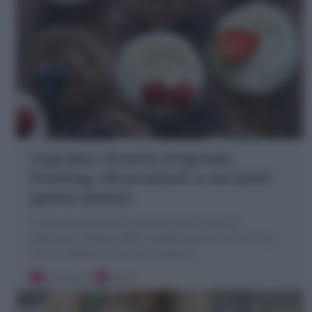
Cupcake: Ricetta originale,
frosting, decorazioni e varianti!
(passo passo)
I Cupcake (Cupcakes) sono dei golosi dolcetti
americani: tortine soffici e piatte farcite con frosting
creme o glasse e decorati a piacere.
30 minuti
Facile