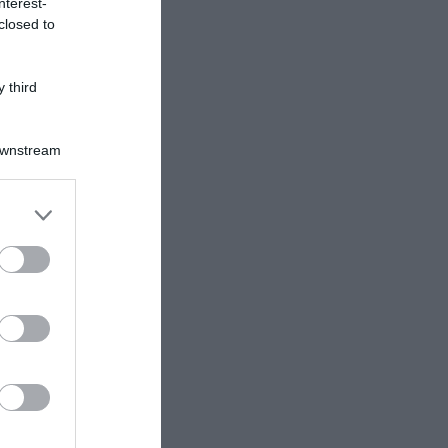
nterest-
closed to
 third
Downstream