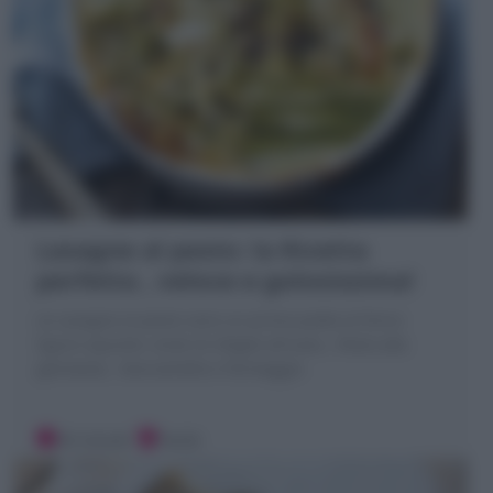
Lasagne al pesto: la Ricetta
perfetta , veloce e golosissima!
Le Lasagne al pesto sono un primo piatto al forno
ligure squisito: strati di sfoglie all'uovo , Pesto alla
genovese, besciamella e formaggio
30 minuti
Facile