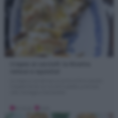
Crepes ai carciofi: la Ricetta
veloce e squisita!
Le Crepes ai carciofi sono un primo al forno squisito,
Crespelle farcite con carciofi in padella, prosciutto
cotto, formaggio e besciamella!
30 minuti
Facile