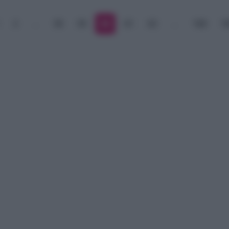
2
…
58
59
60
61
62
…
168
1