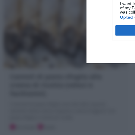
I want t
of my P
was col
Opted 
Cannoli di pasta sfoglia alla
crema di ricotta (veloci e
facilissimi)
I Cannoli di pasta sfoglia sono dei dolci squisiti,
variante veloce senza impasto e senza friggere! Con
pasta sfoglia e crema di ricotta
20 minuti
Facile