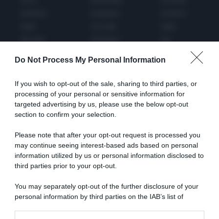
DOLCI
INSTAGRAM
CHI SONO
ANTIPASTI
FACEBOOK
CONTATTI
PRIMI
YOUTUBE
LIBRO
SECONDI
PINTEREST
ADV
CONTORNI
WHATSAPP
ENGLISH VERSION
Do Not Process My Personal Information
PANE E PIZZE
TORTE SALATE
If you wish to opt-out of the sale, sharing to third parties, or
processing of your personal or sensitive information for
PIATTI UNICI
targeted advertising by us, please use the below opt-out
CONDIMENTI
section to confirm your selection.
CONSERVE
BEVANDE
Please note that after your opt-out request is processed you
may continue seeing interest-based ads based on personal
LE BASI
information utilized by us or personal information disclosed to
third parties prior to your opt-out.
You may separately opt-out of the further disclosure of your
Copyright 2011-2026 - Tavolartegusto S.R.L. semplificata © P.I. 15576601007 Ricette e
personal information by third parties on the IAB’s list of
Fotografie sono di proprietà di Simona Mirto (Tutti i diritti sono riservati)
Cookie Policy
|
Privacy Policy
|
Preferenze Privacy
downstream participants.