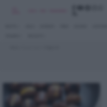
Chi
|
|
|
|
Libro
Adv
Newsletter
sono
RICETTE
DOLCI
ANTIPASTI
PRIMI
SECONDI
CONTORN
STAGIONI
RACCOLTE
Home
>
Ricette Veloci
>
Pagina 19