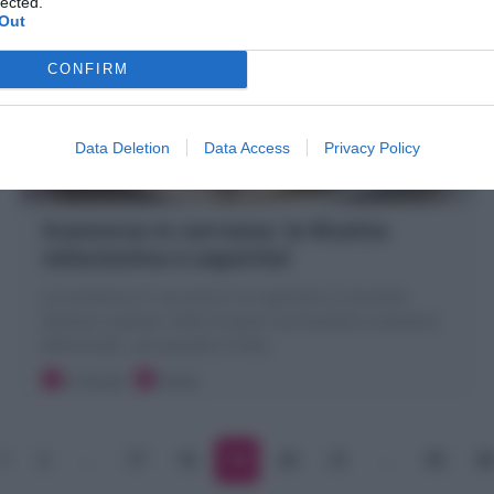
lected.
Out
CONFIRM
Data Deletion
Data Access
Privacy Policy
Scamorza in carrozza: la Ricetta
velocissima e saporita!
La Scamorza in carrozza è un aperitivo o secondo
sfizioso e goloso: fette di pane racchiudono scamorza
affumicata , poi panate e fritte.
3 minuti
Facile
1
2
…
17
18
19
20
21
…
85
8