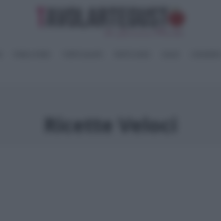
I
PANE e PIZZE
TORTE SALATE
PIATTI UNICI
SALSE
CONSERV
Ricette Veloci