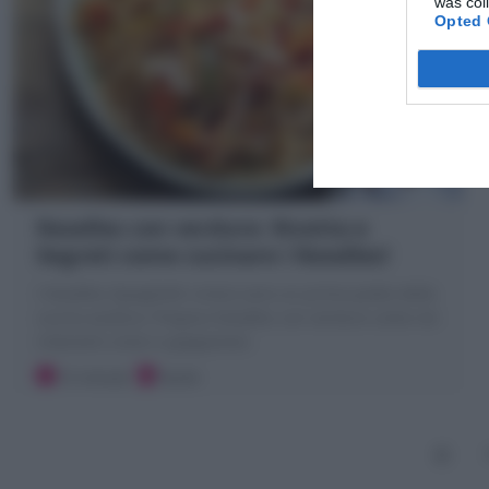
was col
Opted 
Noodles con verdure: Ricetta e
Segreti come cucinare i Noodles!
I Noodles (Spaghetti cinesi) sono un primo piatto della
cucina asiatica: Prepara Noodles con verdure come nei
ristoranti cinesi e giapponesi
15 minuti
Facile