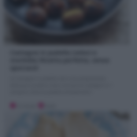
Castagne in padella (veloci e
morbide) Ricetta perfetta, senza
sporcare!
Le Castagne in padella sono una preparazione
deliziosa e pratica come cucinare le castagne in 1
semplice classica padella antiaderante !
10 minuti
Facile