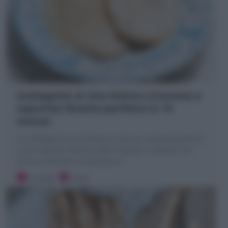
Scaloppine al vino bianco (cremose e
saporite) Ricetta perfetta in 15
minuti
Le Scaloppine al vino bianco sono un secondo piatto di
carne squisito: fettine sottili rosolate in padella con
burro e sfumate al vino bianco
5 minuti
Facile