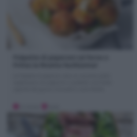
Polpette di peperoni (al forno o
fritte) la Ricetta facilissima!
Le Polpette di peperoni sono un secondo piatto
vegetariano con peperoni in padella! crocchette
saporite dal guscio croccante e cuore filante
10 minuti
Facile