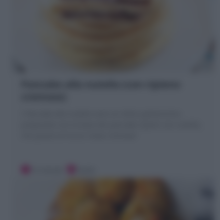
Pancake alla nutella (con ripieno
cremoso)
I Pancake alla nutella sono un dolce golosissimo
preparatio con la base dei pancake ripieni con nutella,
che grazie al trucco resta cremosa!
15 minuti
Facile