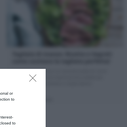
Tagliata di manzo: Ricetta e Segreti
come cucinare la tagliata perfetta!
La Tagliata di manzo è un secondo piatto di carne
delizioso: un pezzo di manzo prima scottato poi
tagliato a listarelle tenere e rosate dentro
sonal or
5 minuti
Facile
ection to
nterest-
closed to