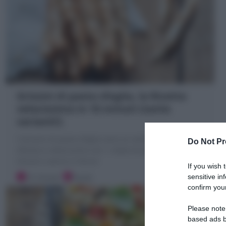
Grissini di pasta sfoglia, la Ricetta
velocissima in 10 minuti (tante
varianti!)
I Grissini di pasta sfoglia sono un antipasto finger food
Do Not Pr
sfizioso e velocissimo con 1 rotolo di pasta sfoglia! 1
minuti e vanno in forno!
If you wish 
10 minuti
Facile
sensitive in
confirm your
Please note
based ads b