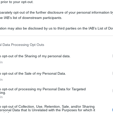
 prior to your opt-out.
rately opt-out of the further disclosure of your personal information by
he IAB’s list of downstream participants.
tion may also be disclosed by us to third parties on the IAB’s List of 
 that may further disclose it to other third parties.
l Data Processing Opt Outs
Tiramisu al bicchiere: facilissimo,
veloce, in pratiche monoporzioni!
o opt-out of the Sharing of my personal data.
In
Il Tiramisu al bicchiere è un dolce al cucchiaio
elegante: i savoiardi al caffè, sono assemblati con la
o opt-out of the Sale of my Personal Data.
crema al mascarpone nel bicchiere!
In
to opt-out of processing my Personal Data for Targeted
15 minuti
Facile
ing.
In
o opt-out of Collection, Use, Retention, Sale, and/or Sharing
ersonal Data that Is Unrelated with the Purposes for which it