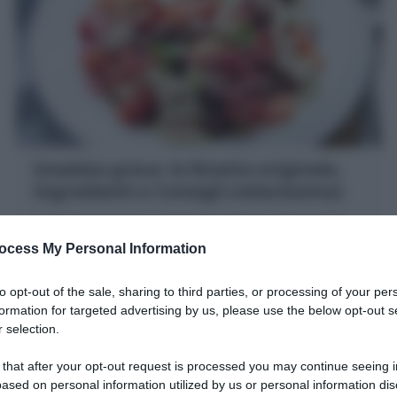
Insalata greca: la Ricetta originale,
Ingredienti e Consigli (velocissima)
L'Insalata greca è un piatto unico fresco, tipico della
cucina ellenica a base di pomodori, cetrioli, feta , olive
ocess My Personal Information
kalamata, olio e origano.
to opt-out of the sale, sharing to third parties, or processing of your per
15 minuti
Facile
formation for targeted advertising by us, please use the below opt-out s
 selection.
 that after your opt-out request is processed you may continue seeing i
ased on personal information utilized by us or personal information dis