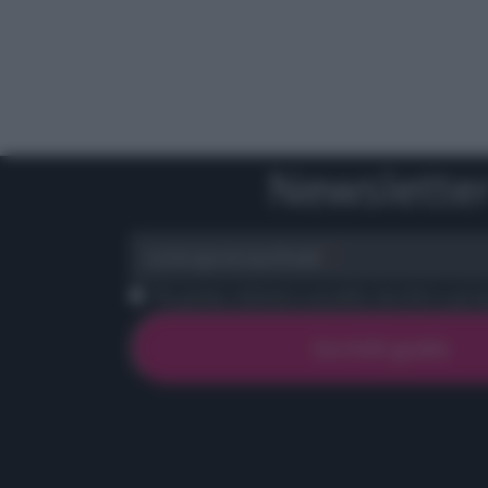
Newslette
scrivi qui la tua Email
Ho preso visione e accetto termini e priva