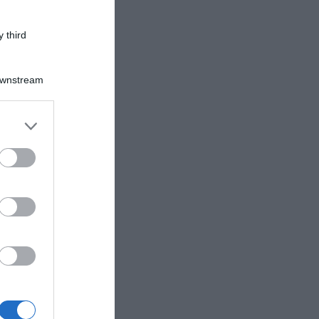
 third
Downstream