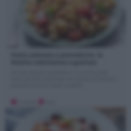
Pasta salmone e pomodorini, la
Ricetta velocissima e gustosa
La Pasta salmone e pomodorini è un primo piatto
estivo squisito e profumato con salmone affumicato e
pomodorini freschi saltati in padella.
10 minuti
Facile