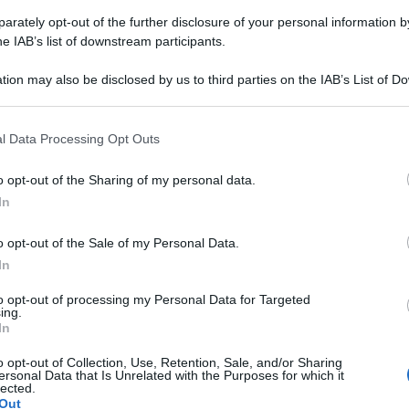
rately opt-out of the further disclosure of your personal information by
he IAB’s list of downstream participants.
tion may also be disclosed by us to third parties on the IAB’s List of 
 that may further disclose it to other third parties.
Biscotti Tenerini al cioccolato
l Data Processing Opt Outs
(strepitosi!)
o opt-out of the Sharing of my personal data.
I Biscotti tenerini sono dolcetti al Cioccolato
In
indimenticabili: ecco la mia Ricetta e Video per averli
dal cuore umido e crosticina craquelè
o opt-out of the Sale of my Personal Data.
In
20 minuti
Facile
to opt-out of processing my Personal Data for Targeted
ing.
In
o opt-out of Collection, Use, Retention, Sale, and/or Sharing
ersonal Data that Is Unrelated with the Purposes for which it
lected.
Out