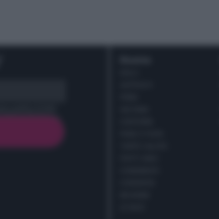
r
Ricette
DOLCI
ANTIPASTI
PRIMI
cy policy (
Link
)
SECONDI
CONTORNI
PANE E PIZZE
TORTE SALATE
PIATTI UNICI
CONDIMENTI
CONSERVE
BEVANDE
LE BASI