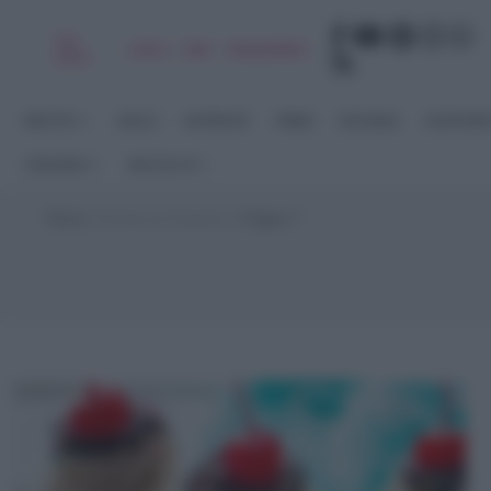
Chi
|
|
|
|
Libro
Adv
Newsletter
sono
RICETTE
DOLCI
ANTIPASTI
PRIMI
SECONDI
CONTORN
STAGIONI
RACCOLTE
Home
>
Ricette per Bambini
>
Pagina 7