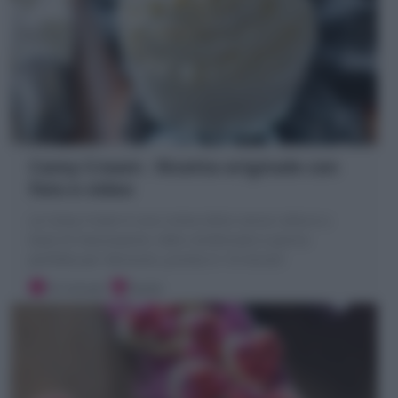
Camy Cream : Ricetta originale con
foto e video
La Camy Cream è una crema dolce senza cottura a
base di mascarpone, latte condensato e panna
perfetta per decorare, pronta in 10 minuti!
10 minuti
Facile