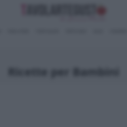
I
PANE e PIZZE
TORTE SALATE
PIATTI UNICI
SALSE
CONSERV
Ricette per Bambini