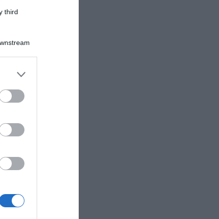
 third
Downstream