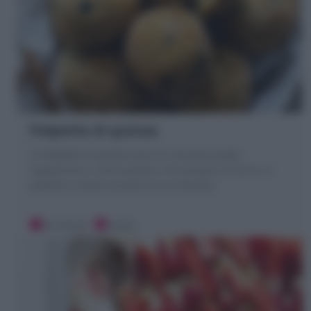
Polpette di quinoa
Le Polpette di quinoa sono un secondo piatto
vegetariano e senza glutine che preparo al forno, in
padella in tante varianti! Ecco la Ricetta
20 minuti
Facile