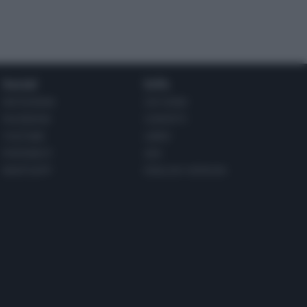
Social
Info
INSTAGRAM
CHI SONO
FACEBOOK
CONTATTI
YOUTUBE
LIBRO
PINTEREST
ADV
WHATSAPP
ENGLISH VERSION