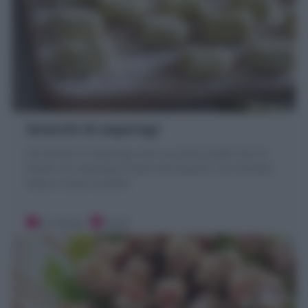
Gnocchi di asparagi
Gli Gnocchi di asparagi sono un primo piatto che ho
ideato con asparagi frullati nell'impasto. Ecco Ricetta,
Video e Come condirli!
25 minuti
Facile