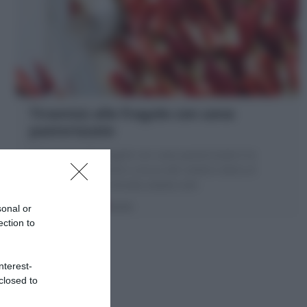
Tiramisù alle fragole con uova
pastorizzate
Il Tiramisù alle fragole con uova pastorizzate è la
versione primaverile e sicura del celebre dolce al
cucchiaio. Ecco la Ricetta adatta tutti
20 minuti
Facile
sonal or
ection to
nterest-
closed to