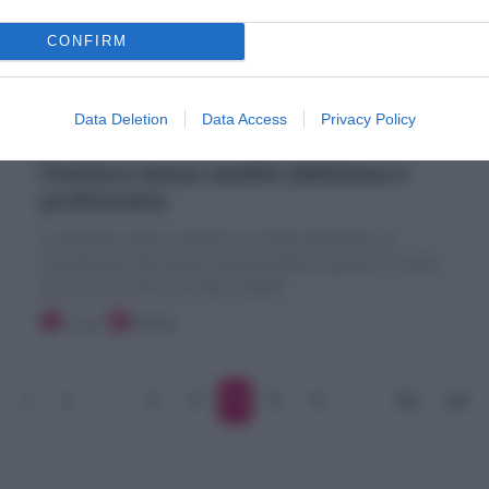
CONFIRM
Data Deletion
Data Access
Privacy Policy
Pastiera senza canditi (deliziosa e
profumata)
La Pastiera senza canditi è un dolce delizioso, la
rivisitazione del classico partenopeo di grano e ricotta
per chi non ama la frutta candita
1 ora
Media
1
2
…
5
6
7
8
9
…
83
84