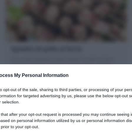
Spiedini di pollo al forno
Ecco come preparare degli Spiedini di pollo al forno
morbidi, sfiziosi e saporiti in poche mosse, perfetti
come secondo piatto veloce!
ocess My Personal Information
15 minuti
Facile
to opt-out of the sale, sharing to third parties, or processing of your per
formation for targeted advertising by us, please use the below opt-out s
 selection.
 that after your opt-out request is processed you may continue seeing i
ased on personal information utilized by us or personal information dis
 prior to your opt-out.