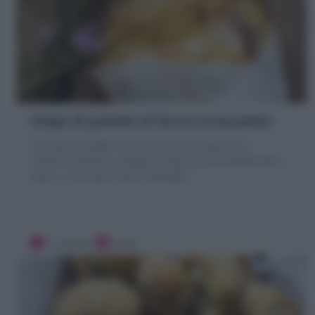
Chips di patate al forno (croccanti)
Le Chips di patate al forno sono uno aperitivo,
contorno sfizioso e leggero! Segui la mia Ricetta farle
veloci e croccanti senza ammollo!
15 minuti
Facile