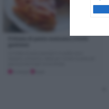
Frittata di pasta avanzata (riciclo
gustoso)
La Frittata di pasta avanzata è un piatto unico
semplice, economico, ideale per riciclare la pasta del
giorno prima! Scopri la mia Ricetta
15 minuti
Facile