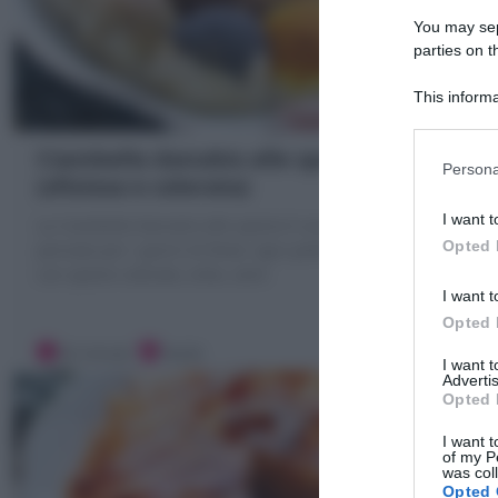
You may sepa
parties on t
This informa
Participants
Ciambella danubio alle spezie
Persona
(sfiziosa e colorata)
I want t
La Ciambella Danubio alle spezie è una brioche rustica
Opted 
pensata per i giorni di festa: ogni pallina è decorata
con spezie colorate, erbe, semi
I want t
Opted 
30 minuti
Facile
I want 
Advertis
Opted 
I want t
of my P
was col
Opted 