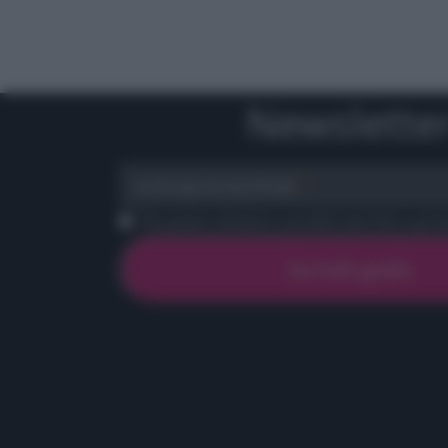
Newslette
scrivi qui la tua Email
Ho preso visione e accetto termini e priva