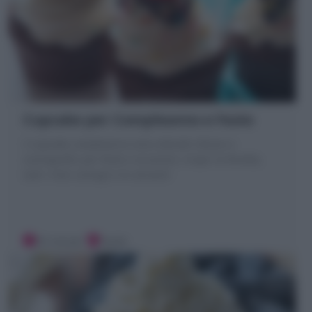
Cupcake per Compleanno e Feste
I Cupcake compleanno sono dolcetti sfiziosi e
scenografici per feste e occasioni, Scopri la Ricetta,
tutti i miei consigli e le varianti!
35 minuti
Facile