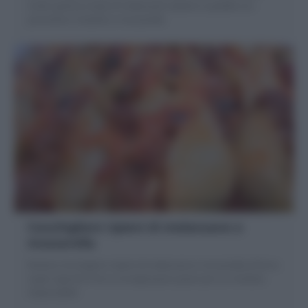
molto golosa a base di melanzane saltate in padella con
pomodoro e basilico e mozzarella
Conchiglioni ripieni di melanzane e
mozzarella
Ricetta Conchiglioni ripieni di melanzane e mozzarella al forno
super saporiti! Foto e consigli passo passo per un risultato
impeccabile!