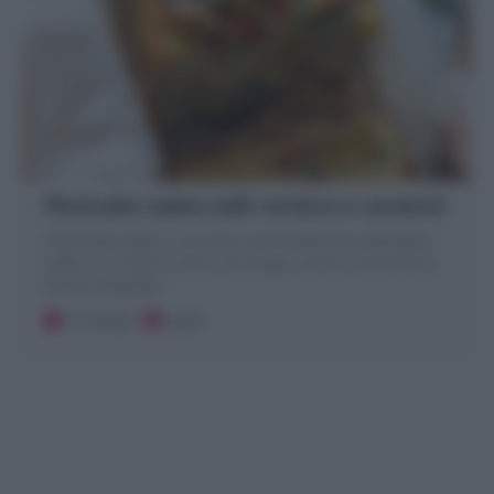
Plumcake salato (alle verdure e varianti)
Il Plumcake salato è una torta rustica dalla forma allungata
soffice con verdure, salumi, formaggi o avanzi! Scopri la mia
Ricetta collaudata
15 minuti
Facile