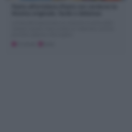
Pasta all’ortolana (Pasta con verdure) la
Ricetta originale, facile e deliziosa
La Pasta all'ortolana (Pasta con verdure) è un primo piatto
campano squisito! Pasta condita con melanzane, zucchine,
pomodori, peperoni, olive, basilico!
15 minuti
Facile