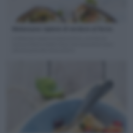
Melanzane ripiene di verdure al forno
Le Melanzane ripiene di verdure al forno, arricchite da
scamorza filante e basilico fresco sono buonissime e poco
caloriche grazie alla cottura al forno