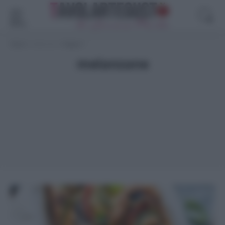
Menù
Home
>
melanzane
>
Pagina 7
melanzane