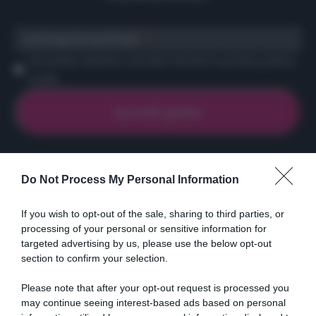
scrivi qui la tua Email
Ho preso visione e accetto termini e privacy policy
(
Link
)
Do Not Process My Personal Information
Ricette
Social
Info
DOLCI
INSTAGRAM
CHI SONO
If you wish to opt-out of the sale, sharing to third parties, or
processing of your personal or sensitive information for
ANTIPASTI
FACEBOOK
CONTATTI
targeted advertising by us, please use the below opt-out
PRIMI
YOUTUBE
LIBRO
section to confirm your selection.
SECONDI
PINTEREST
ADV
CONTORNI
WHATSAPP
ENGLISH VERSION
Please note that after your opt-out request is processed you
may continue seeing interest-based ads based on personal
PANE E PIZZE