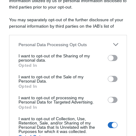
information utilized by us or personal information disclosed to
TORTE SALATE
third parties prior to your opt-out.
PIATTI UNICI
You may separately opt-out of the further disclosure of your
CONDIMENTI
personal information by third parties on the IAB’s list of
CONSERVE
downstream participants.
BEVANDE
LE BASI
Personal Data Processing Opt Outs
This information may also be disclosed by us to third parties
on the IAB’s List of Downstream Participants that may further
I want to opt-out of the Sharing of my
disclose it to other third parties.
personal data.
Opted In
Copyright 2011-2026 - Tavolartegusto S.R.L. semplificata © P.I. 15576601007 Ricette e
I want to opt-out of the Sale of my
Fotografie sono di proprietà di Simona Mirto (Tutti i diritti sono riservati)
Cookie Policy
|
Privacy Policy
|
Preferenze Privacy
Personal Data.
Opted In
I want to opt-out of processing my
Personal Data for Targeted Advertising.
Opted In
I want to opt-out of Collection, Use,
Retention, Sale, and/or Sharing of my
Personal Data that Is Unrelated with the
Purposes for which it was collected.