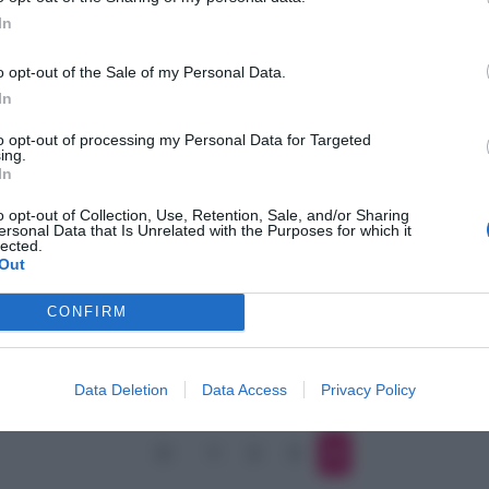
In
o opt-out of the Sale of my Personal Data.
In
to opt-out of processing my Personal Data for Targeted
ing.
In
o opt-out of Collection, Use, Retention, Sale, and/or Sharing
Ganache al cioccolato : Ricetta
ersonal Data that Is Unrelated with the Purposes for which it
lected.
originale e Trucchi
Out
La Ganche al cioccolato è una crema dolce base
CONFIRM
fondente. Scopri la mia Ricetta per farla morbida e
lucida per copertura, farcitura, decori
10 minuti
Facile
Data Deletion
Data Access
Privacy Policy
1
2
3
4