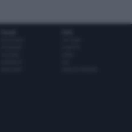
Social
Info
INSTAGRAM
CHI SONO
FACEBOOK
CONTATTI
YOUTUBE
LIBRO
PINTEREST
ADV
WHATSAPP
ENGLISH VERSION