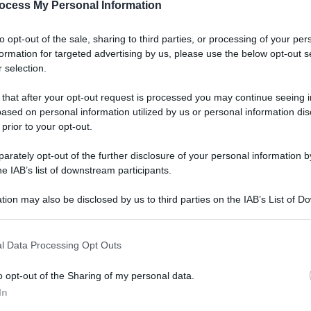
ocess My Personal Information
to opt-out of the sale, sharing to third parties, or processing of your per
formation for targeted advertising by us, please use the below opt-out s
 selection.
 that after your opt-out request is processed you may continue seeing i
ased on personal information utilized by us or personal information dis
Brasato al barolo: la Ricetta originale
 prior to your opt-out.
come fare il Brasato! (passo passo)
rately opt-out of the further disclosure of your personal information by
he IAB’s list of downstream participants.
Il Brasato è un secondo piatto di carne tipico della
cucina piemontese; Scopri Ricetta e Trucchi come fare
tion may also be disclosed by us to third parties on the IAB’s List of 
il Brasato di manzo perfetto al vino morbido!
 that may further disclose it to other third parties.
10 minuti
Facile
l Data Processing Opt Outs
o opt-out of the Sharing of my personal data.
In