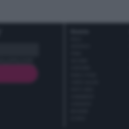
r
Ricette
DOLCI
ANTIPASTI
PRIMI
cy policy (
Link
)
SECONDI
CONTORNI
PANE E PIZZE
TORTE SALATE
PIATTI UNICI
CONDIMENTI
CONSERVE
BEVANDE
LE BASI