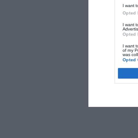
I want t
Opted 
I want 
Advertis
Opted 
I want t
of my P
was col
Opted 