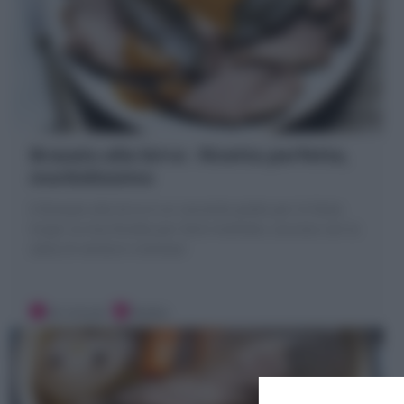
Brasato alla birra : Ricetta perfetta,
morbidissimo
Il Brasato alla birra è un secondo piatto per le feste.
Scopri la mia Ricetta per farlo morbido, succoso con la
salsa di verdure cremosa!
20 minuti
Media