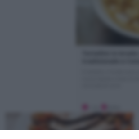
Tortellini in brodo:
tradizionale e Con
Il Tortellini in brodo sono 
cucina italiana a base di tor
nel brodo di carne
1 ora
Media