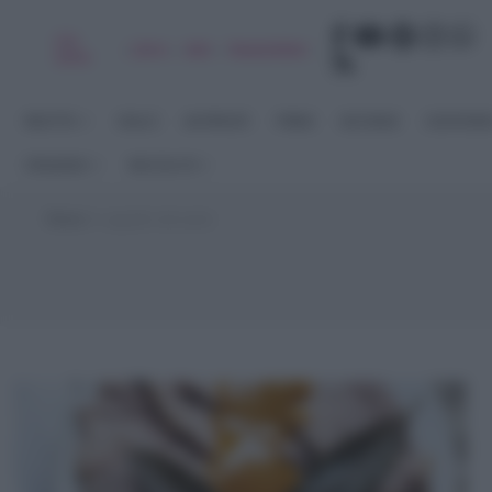
Chi
|
|
|
|
Libro
Adv
Newsletter
sono
RICETTE
DOLCI
ANTIPASTI
PRIMI
SECONDI
CONTORN
STAGIONI
RACCOLTE
Home
>
cappello del prete