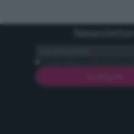
Newslette
scrivi qui la tua Email
Ho preso visione e accetto termini e priva