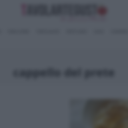
I
PANE e PIZZE
TORTE SALATE
PIATTI UNICI
SALSE
CONSERV
cappello del prete