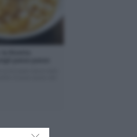
 la Ricetta
sigli passo passo
un primo piatto classico della
tellini di pasta ripiena cotti