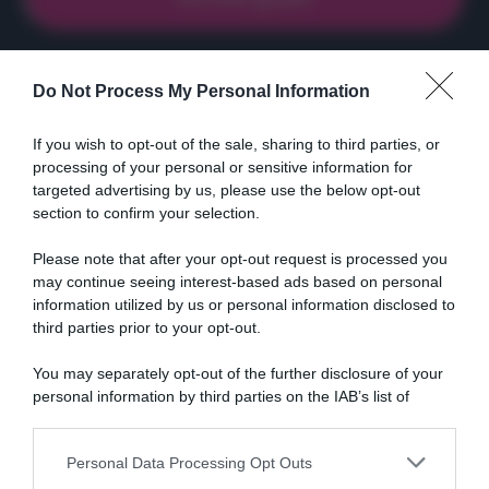
Do Not Process My Personal Information
Ricette
Social
Info
If you wish to opt-out of the sale, sharing to third parties, or
DOLCI
INSTAGRAM
CHI SONO
processing of your personal or sensitive information for
ANTIPASTI
FACEBOOK
CONTATTI
targeted advertising by us, please use the below opt-out
PRIMI
YOUTUBE
LIBRO
section to confirm your selection.
SECONDI
PINTEREST
ADV
Please note that after your opt-out request is processed you
CONTORNI
WHATSAPP
ENGLISH VERSION
may continue seeing interest-based ads based on personal
PANE E PIZZE
information utilized by us or personal information disclosed to
TORTE SALATE
third parties prior to your opt-out.
PIATTI UNICI
You may separately opt-out of the further disclosure of your
CONDIMENTI
personal information by third parties on the IAB’s list of
CONSERVE
downstream participants.
BEVANDE
Personal Data Processing Opt Outs
This information may also be disclosed by us to third parties
LE BASI
on the IAB’s List of Downstream Participants that may further