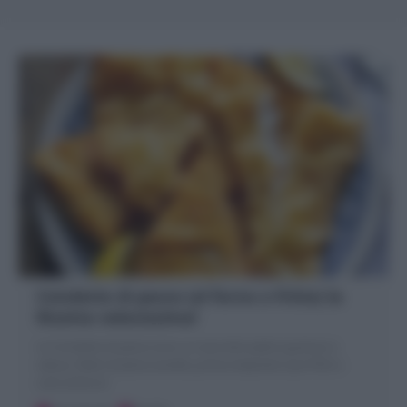
Cotolette di pesce (al forno o fritte) la
Ricetta velocissima!
Le Cotolette di pesce sono un secondo piatto gustoso e
veloce. filetti di pesce ascelta, prima impanati e poi fritti o
cotti al forno!