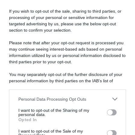
Ricette
Social
Info
If you wish to opt-out of the sale, sharing to third parties, or
DOLCI
INSTAGRAM
CHI SONO
processing of your personal or sensitive information for
ANTIPASTI
FACEBOOK
CONTATTI
targeted advertising by us, please use the below opt-out
PRIMI
YOUTUBE
LIBRO
section to confirm your selection.
SECONDI
PINTEREST
ADV
Please note that after your opt-out request is processed you
CONTORNI
WHATSAPP
ENGLISH VERSION
may continue seeing interest-based ads based on personal
PANE E PIZZE
information utilized by us or personal information disclosed to
third parties prior to your opt-out.
TORTE SALATE
PIATTI UNICI
You may separately opt-out of the further disclosure of your
CONDIMENTI
personal information by third parties on the IAB’s list of
CONSERVE
downstream participants.
BEVANDE
Personal Data Processing Opt Outs
This information may also be disclosed by us to third parties
LE BASI
on the IAB’s List of Downstream Participants that may further
I want to opt-out of the Sharing of my
disclose it to other third parties.
personal data.
Opted In
I want to opt-out of the Sale of my
Copyright 2011-2026 - Tavolartegusto S.R.L. semplificata © P.I. 15576601007 Ricette e
Fotografie sono di proprietà di Simona Mirto (Tutti i diritti sono riservati)