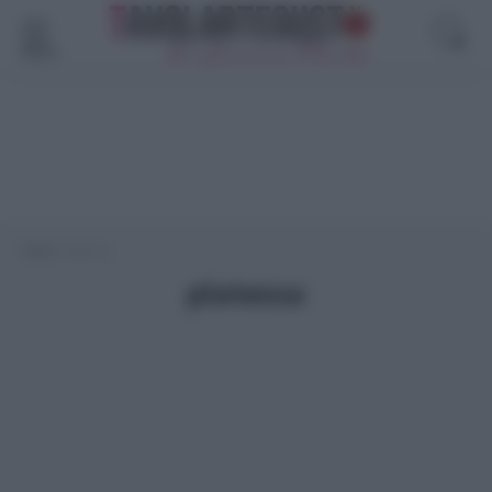
Menù
Home
>
platessa
platessa