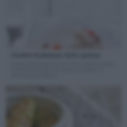
Involtini di platessa, facili e gustosi
Involtini di platessa gustosi, teneri e facili. realizzati con filetti
di platessa freschi, olive nere, capperi e pomodorini, un
secondo di pesce delizioso!