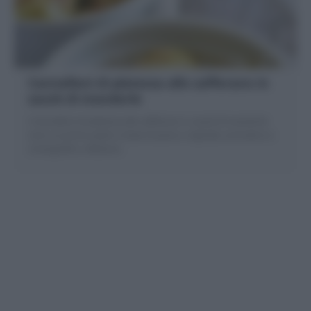
Cannelloni di platessa allo zafferano in
sauté di mandorle
I Cannelloni di platessa allo zafferano in sauté di mandorle
sono un primo piatto a base di pesce, originale, aromatico e
coreografico, delizioso.