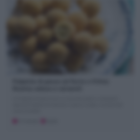
Polpette di pesce (al forno o fritte)
Ricetta veloce e varianti!
Le Polpette di pesce sono un secondo piatto o antipasto!
saporite Polpette di merluzzo o pesce a scelta, croccanti dal
cuore morbido
15 minuti
Facile