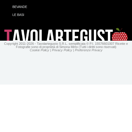
BEVANDE
LE BASI
Copyright 2011-2026 - Tavolartegusto S.R.L. semplificata © P.I. 15576601007 Ricette e
Fotografie sono di proprietà di Simona Mirto (Tutti i diritti sono riservati)
Cookie Policy
|
Privacy Policy
|
Preferenze Privacy