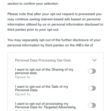
section to confirm your selection.
SECONDI
PINTEREST
ADV
CONTORNI
WHATSAPP
ENGLISH VERSION
Please note that after your opt-out request is processed you
PANE E PIZZE
may continue seeing interest-based ads based on personal
information utilized by us or personal information disclosed to
TORTE SALATE
third parties prior to your opt-out.
PIATTI UNICI
CONDIMENTI
You may separately opt-out of the further disclosure of your
personal information by third parties on the IAB’s list of
CONSERVE
downstream participants.
BEVANDE
LE BASI
Personal Data Processing Opt Outs
This information may also be disclosed by us to third parties
on the IAB’s List of Downstream Participants that may further
I want to opt-out of the Sharing of my
disclose it to other third parties.
personal data.
Opted In
Copyright 2011-2026 - Tavolartegusto S.R.L. semplificata © P.I. 15576601007 Ricette e
Fotografie sono di proprietà di Simona Mirto (Tutti i diritti sono riservati)
I want to opt-out of the Sale of my
Cookie Policy
|
Privacy Policy
|
Preferenze Privacy
Personal Data.
Opted In
I want to opt-out of processing my
Personal Data for Targeted Advertising.