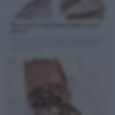
Torta cocco e cioccolato fredda e senza
cottura
La torta cocco e cioccolato fredda, è una torta squisita senza
cottura, fatta di biscotti, farina di cocco e cioccolato. Facile,
Veloce e Buonissima!