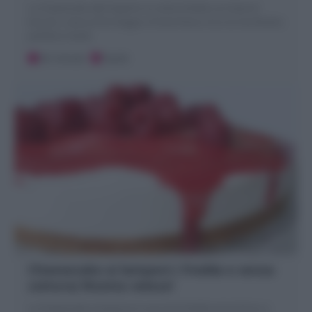
La Cheesecake alle fragole è un dolce fredda con base di
biscotti, crema al formaggio e frutta fresca. Ecco la mia Ricetta
perfetta e facile
30 minuti
Facile
Cheesecake ai lamponi ( fredda e senza
cottura) Ricetta veloce!
La Cheesecake ai lamponi è una torta fredda senza forno a