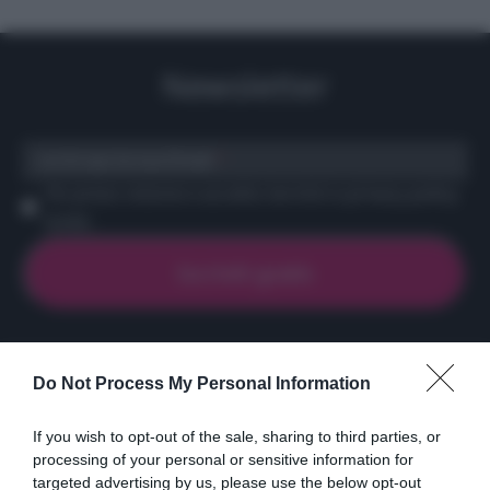
Newsletter
scrivi qui la tua Email
Ho preso visione e accetto termini e privacy policy
(
Link
)
Do Not Process My Personal Information
Ricette
Social
Info
DOLCI
INSTAGRAM
CHI SONO
If you wish to opt-out of the sale, sharing to third parties, or
ANTIPASTI
FACEBOOK
CONTATTI
processing of your personal or sensitive information for
targeted advertising by us, please use the below opt-out
PRIMI
YOUTUBE
LIBRO