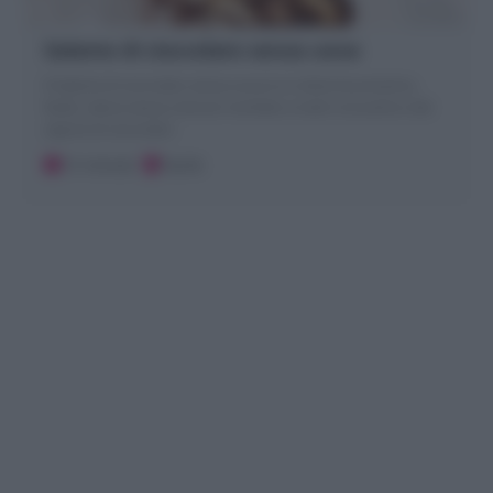
Salame di cioccolato senza uova
Il Salame di cioccolato senza uova è un dolce buonissimo,
facile, veloce senza cottura! morbido a tratti croccante e dal
sapore di cioccolato
15 minuti
Facile