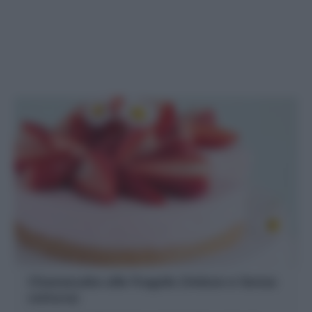
Cheesecake alle fragole (Veloce e Senza
cottura)