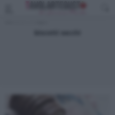
Menù
Home
>
biscotti secchi
>
Pagina 4
biscotti secchi