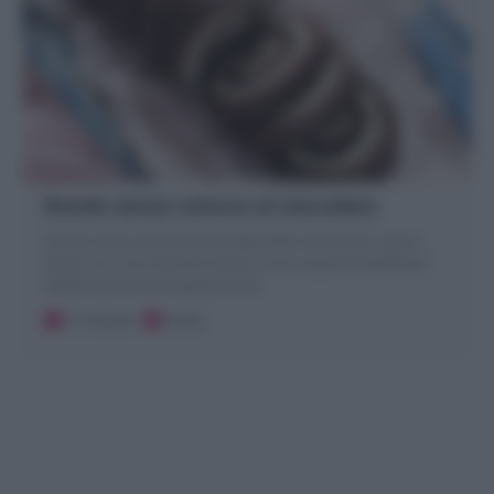
Rotolo senza cottura al cioccolato
Rotolo senza cottura al cioccolato fatto di biscotti e cacao,
farcito con una crema di ricotta e cocco oppure Nutella per
Girelle senza cottura golosissime!
15 minuti
Facile