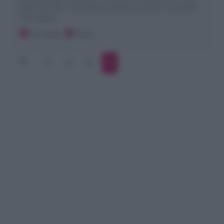
base di biscotti, ricotta fresca e lamponi sia interi, che frullati
per la glassa
25 minuti
Facile
1
2
3
4