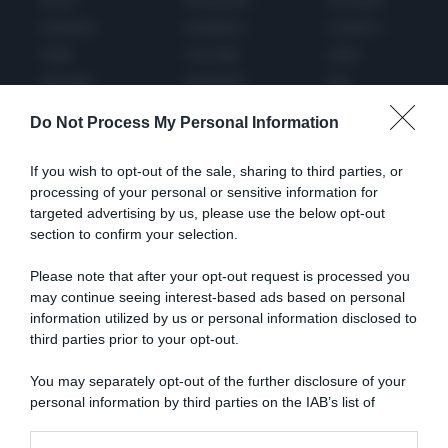
DOLCI
INSTAGRAM
CHI SONO
ANTIPASTI
FACEBOOK
CONTATTI
PRIMI
YOUTUBE
LIBRO
SECONDI
PINTEREST
ADV
CONTORNI
WHATSAPP
ENGLISH VERSION
Do Not Process My Personal Information
PANE E PIZZE
TORTE SALATE
If you wish to opt-out of the sale, sharing to third parties, or
processing of your personal or sensitive information for
PIATTI UNICI
targeted advertising by us, please use the below opt-out
CONDIMENTI
section to confirm your selection.
CONSERVE
BEVANDE
Please note that after your opt-out request is processed you
may continue seeing interest-based ads based on personal
LE BASI
information utilized by us or personal information disclosed to
third parties prior to your opt-out.
You may separately opt-out of the further disclosure of your
Copyright 2011-2026 - Tavolartegusto S.R.L. semplificata © P.I. 15576601007 Ricette e
personal information by third parties on the IAB’s list of
Fotografie sono di proprietà di Simona Mirto (Tutti i diritti sono riservati)
Cookie Policy
|
Privacy Policy
|
Preferenze Privacy
downstream participants.