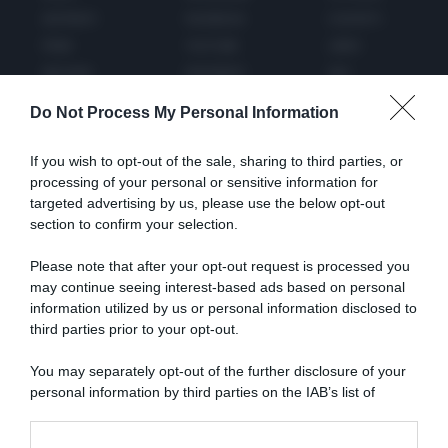
ANTIPASTI
FACEBOOK
CONTATTI
PRIMI
YOUTUBE
LIBRO
SECONDI
PINTEREST
ADV
CONTORNI
WHATSAPP
ENGLISH VERSION
Do Not Process My Personal Information
PANE E PIZZE
TORTE SALATE
If you wish to opt-out of the sale, sharing to third parties, or
processing of your personal or sensitive information for
PIATTI UNICI
targeted advertising by us, please use the below opt-out
CONDIMENTI
section to confirm your selection.
CONSERVE
BEVANDE
Please note that after your opt-out request is processed you
may continue seeing interest-based ads based on personal
LE BASI
information utilized by us or personal information disclosed to
third parties prior to your opt-out.
You may separately opt-out of the further disclosure of your
Copyright 2011-2026 - Tavolartegusto S.R.L. semplificata © P.I. 15576601007 Ricette e
personal information by third parties on the IAB’s list of
Fotografie sono di proprietà di Simona Mirto (Tutti i diritti sono riservati)
Cookie Policy
|
Privacy Policy
|
Preferenze Privacy
downstream participants.