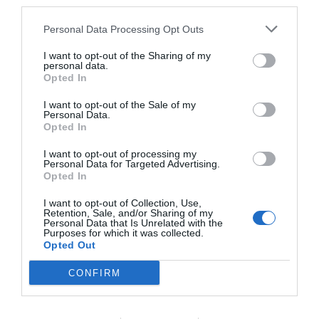
downstream participants.
Personal Data Processing Opt Outs
This information may also be disclosed by us to third parties
on the IAB’s List of Downstream Participants that may further
I want to opt-out of the Sharing of my
disclose it to other third parties.
personal data.
Opted In
I want to opt-out of the Sale of my
Personal Data.
Opted In
I want to opt-out of processing my
Personal Data for Targeted Advertising.
Opted In
I want to opt-out of Collection, Use,
Retention, Sale, and/or Sharing of my
Personal Data that Is Unrelated with the
Purposes for which it was collected.
Opted Out
CONFIRM