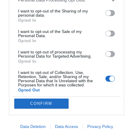
This information may also be disclosed by us to third parties
on the IAB’s List of Downstream Participants that may further
I want to opt-out of the Sharing of my
disclose it to other third parties.
personal data.
Opted In
I want to opt-out of the Sale of my
Personal Data.
Opted In
I want to opt-out of processing my
Personal Data for Targeted Advertising.
Opted In
I want to opt-out of Collection, Use,
Retention, Sale, and/or Sharing of my
Personal Data that Is Unrelated with the
Purposes for which it was collected.
Opted Out
CONFIRM
Data Deletion
Data Access
Privacy Policy