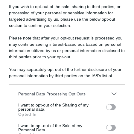
PANE E PIZZE
If you wish to opt-out of the sale, sharing to third parties, or
processing of your personal or sensitive information for
TORTE SALATE
targeted advertising by us, please use the below opt-out
PIATTI UNICI
section to confirm your selection.
CONDIMENTI
CONSERVE
Please note that after your opt-out request is processed you
may continue seeing interest-based ads based on personal
BEVANDE
information utilized by us or personal information disclosed to
LE BASI
third parties prior to your opt-out.
You may separately opt-out of the further disclosure of your
personal information by third parties on the IAB’s list of
downstream participants.
Copyright 2011-2026 - Tavolartegusto S.R.L. semplificata © P.I. 15576601007 Ricette e
Fotografie sono di proprietà di Simona Mirto (Tutti i diritti sono riservati)
Cookie Policy
|
Privacy Policy
|
Preferenze Privacy
Personal Data Processing Opt Outs
This information may also be disclosed by us to third parties
on the IAB’s List of Downstream Participants that may further
I want to opt-out of the Sharing of my
disclose it to other third parties.
personal data.
Opted In
I want to opt-out of the Sale of my
Personal Data.