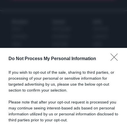
Ricette
Social
Info
DOLCI
INSTAGRAM
CHI SONO
ANTIPASTI
FACEBOOK
CONTATTI
PRIMI
YOUTUBE
LIBRO
SECONDI
PINTEREST
ADV
Do Not Process My Personal Information
CONTORNI
WHATSAPP
ENGLISH VERSION
PANE E PIZZE
If you wish to opt-out of the sale, sharing to third parties, or
TORTE SALATE
processing of your personal or sensitive information for
PIATTI UNICI
targeted advertising by us, please use the below opt-out
section to confirm your selection.
CONDIMENTI
CONSERVE
Please note that after your opt-out request is processed you
BEVANDE
may continue seeing interest-based ads based on personal
LE BASI
information utilized by us or personal information disclosed to
third parties prior to your opt-out.